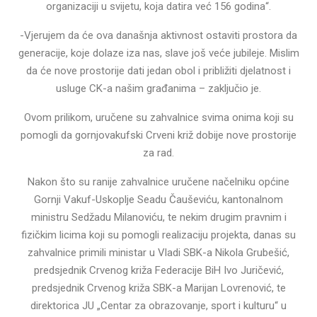
organizaciji u svijetu, koja datira već 156 godina“.
-Vjerujem da će ova današnja aktivnost ostaviti prostora da
generacije, koje dolaze iza nas, slave još veće jubileje. Mislim
da će nove prostorije dati jedan obol i približiti djelatnost i
usluge CK-a našim građanima – zaključio je.
Ovom prilikom, uručene su zahvalnice svima onima koji su
pomogli da gornjovakufski Crveni križ dobije nove prostorije
za rad.
Nakon što su ranije zahvalnice uručene načelniku općine
Gornji Vakuf-Uskoplje Seadu Čauševiću, kantonalnom
ministru Sedžadu Milanoviću, te nekim drugim pravnim i
fizičkim licima koji su pomogli realizaciju projekta, danas su
zahvalnice primili ministar u Vladi SBK-a Nikola Grubešić,
predsjednik Crvenog križa Federacije BiH Ivo Juričević,
predsjednik Crvenog križa SBK-a Marijan Lovrenović, te
direktorica JU „Centar za obrazovanje, sport i kulturu“ u