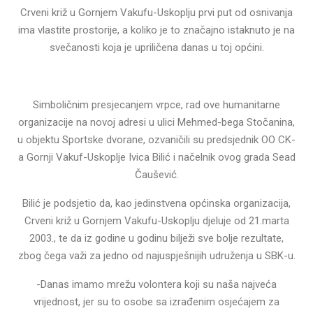
Crveni križ u Gornjem Vakufu-Uskoplju prvi put od osnivanja
ima vlastite prostorije, a koliko je to značajno istaknuto je na
svečanosti koja je upriličena danas u toj općini.
Simboličnim presjecanjem vrpce, rad ove humanitarne
organizacije na novoj adresi u ulici Mehmed-bega Stočanina,
u objektu Sportske dvorane, ozvaničili su predsjednik OO CK-
a Gornji Vakuf-Uskoplje Ivica Bilić i načelnik ovog grada Sead
Čaušević.
Bilić je podsjetio da, kao jedinstvena općinska organizacija,
Crveni križ u Gornjem Vakufu-Uskoplju djeluje od 21.marta
2003., te da iz godine u godinu bilježi sve bolje rezultate,
zbog čega važi za jedno od najuspješnijih udruženja u SBK-u.
-Danas imamo mrežu volontera koji su naša najveća
vrijednost, jer su to osobe sa izrađenim osjećajem za