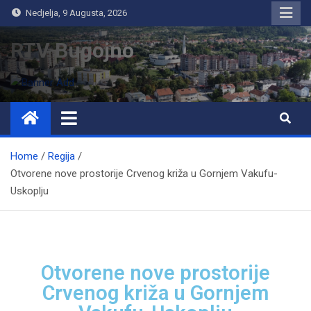
Nedjelja, 9 Augusta, 2026
RTV Bugojno
Home
Regija
Otvorene nove prostorije Crvenog križa u Gornjem Vakufu-
Uskoplju
Otvorene nove prostorije
Crvenog križa u Gornjem