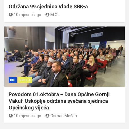
Održana 99.sjednica Vlade SBK-a
10 mjeseci ago
M.G.
BIH
REGIJA
Povodom 01.oktobra – Dana Općine Gornji
Vakuf-Uskoplje održana svečana sjednica
Općinskog vijeća
10 mjeseci ago
Osman Mešan