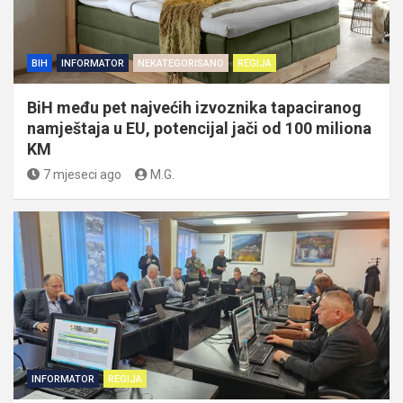
BIH
INFORMATOR
NEKATEGORISANO
REGIJA
BiH među pet najvećih izvoznika tapaciranog
namještaja u EU, potencijal jači od 100 miliona
KM
7 mjeseci ago
M.G.
INFORMATOR
REGIJA