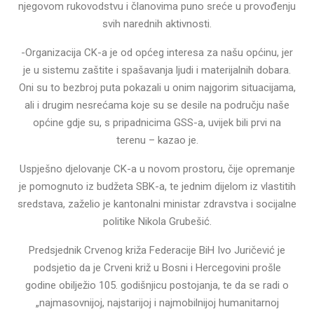
njegovom rukovodstvu i članovima puno sreće u provođenju
svih narednih aktivnosti.
-Organizacija CK-a je od općeg interesa za našu općinu, jer
je u sistemu zaštite i spašavanja ljudi i materijalnih dobara.
Oni su to bezbroj puta pokazali u onim najgorim situacijama,
ali i drugim nesrećama koje su se desile na području naše
općine gdje su, s pripadnicima GSS-a, uvijek bili prvi na
terenu – kazao je.
Uspješno djelovanje CK-a u novom prostoru, čije opremanje
je pomognuto iz budžeta SBK-a, te jednim dijelom iz vlastitih
sredstava, zaželio je kantonalni ministar zdravstva i socijalne
politike Nikola Grubešić.
Predsjednik Crvenog križa Federacije BiH Ivo Juričević je
podsjetio da je Crveni križ u Bosni i Hercegovini prošle
godine obilježio 105. godišnjicu postojanja, te da se radi o
„najmasovnijoj, najstarijoj i najmobilnijoj humanitarnoj