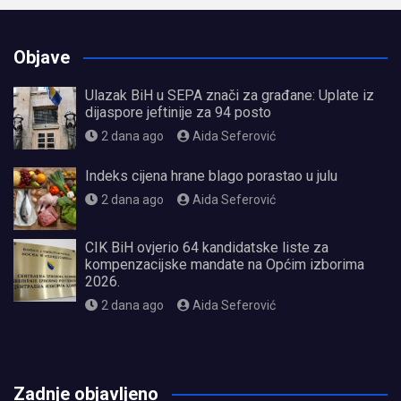
Objave
Ulazak BiH u SEPA znači za građane: Uplate iz
dijaspore jeftinije za 94 posto
2 dana ago
Aida Seferović
Indeks cijena hrane blago porastao u julu
2 dana ago
Aida Seferović
CIK BiH ovjerio 64 kandidatske liste za
kompenzacijske mandate na Općim izborima
2026.
2 dana ago
Aida Seferović
олимп казино
Zadnje objavljeno