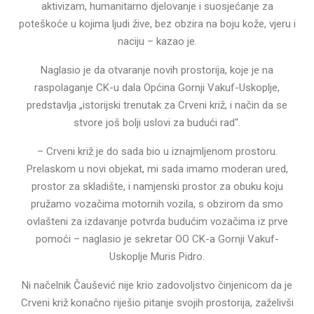
aktivizam, humanitarno djelovanje i suosjećanje za
poteškoće u kojima ljudi žive, bez obzira na boju kože, vjeru i
naciju – kazao je.
Naglasio je da otvaranje novih prostorija, koje je na
raspolaganje CK-u dala Općina Gornji Vakuf-Uskoplje,
predstavlja „istorijski trenutak za Crveni križ, i način da se
stvore još bolji uslovi za budući rad“.
– Crveni križ je do sada bio u iznajmljenom prostoru.
Prelaskom u novi objekat, mi sada imamo moderan ured,
prostor za skladište, i namjenski prostor za obuku koju
pružamo vozačima motornih vozila, s obzirom da smo
ovlašteni za izdavanje potvrda budućim vozačima iz prve
pomoći – naglasio je sekretar OO CK-a Gornji Vakuf-
Uskoplje Muris Pidro.
Ni načelnik Čaušević nije krio zadovoljstvo činjenicom da je
Crveni križ konačno riješio pitanje svojih prostorija, zaželivši