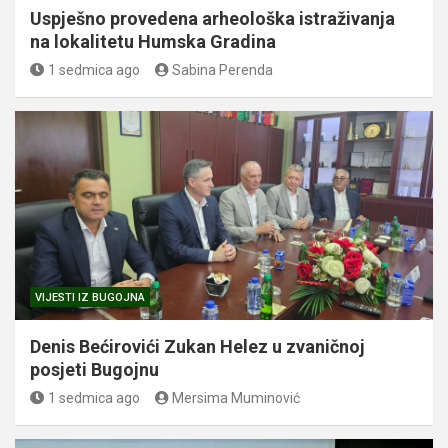
Uspješno provedena arheološka istraživanja
na lokalitetu Humska Gradina
1 sedmica ago
Sabina Perenda
VIJESTI IZ BUGOJNA
Denis Bećirovići Zukan Helez u zvaničnoj
posjeti Bugojnu
1 sedmica ago
Mersima Muminović