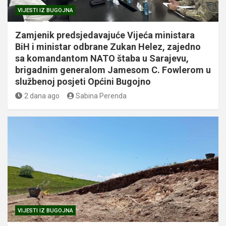
VIJESTI IZ BUGOJNA
Zamjenik predsjedavajuće Vijeća ministara
BiH i ministar odbrane Zukan Helez, zajedno
sa komandantom NATO štaba u Sarajevu,
brigadnim generalom Jamesom C. Fowlerom u
službenoj posjeti Općini Bugojno
2 dana ago
Sabina Perenda
VIJESTI IZ BUGOJNA