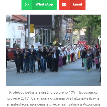
WhatsApp
Email
Proteklog petka je zvanično otvoreno “ XVIII Bugojansko
proljece 2016”. Ceremonija otvaranja ove kulturno-zabavne
manifestacije, upriličena je u večernjim satima u Pozorišnoj