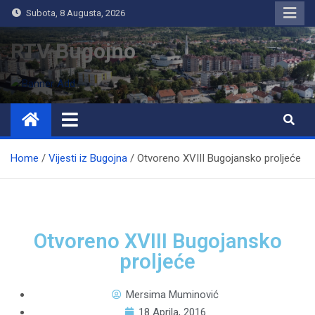
Subota, 8 Augusta, 2026
RTV Bugojno
Home
Vijesti iz Bugojna
Otvoreno XVIII Bugojansko proljeće
Otvoreno XVIII Bugojansko
proljeće
Mersima Muminović
18 Aprila, 2016