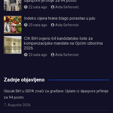
dijaspore jeftinije za 94 posto
22 sata ago
Aida Seferović
Indeks cijena hrane blago porastao u julu
23 sata ago
Aida Seferović
CIK BiH ovjerio 64 kandidatske liste za
kompenzacijske mandate na Općim izborima
2026.
23 sata ago
Aida Seferović
олимп казино
Zadnje objavljeno
Ulazak BiH u SEPA znači za građane: Uplate iz dijaspore jeftinije
za 94 posto
7. Augusta 2026.