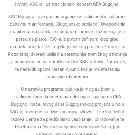
dvorani KSC-a , uz tradicionalni koncert GFA Bugojno.
KSC Bugojno i ove godine organizuje tradicionalnu kulturno-
zabavnu manifestaciju „Bugojansko proljeće“. Ovogodišnja
manifestacija počela je nastupom Limene glazbe koja je u
petak, na platou KSC-a, a potom defileom kroz grad,
označila početak 18.-tog Bugojanskog proljeća.Potom je u
Pozorišnoj dvorani uslijedila ceremonija zvaničnog otvaranja
, a prisutnima su se obratili direktor KSC-a Vahid Duraković,
te načelnik općine Hasan Ajkunić koji je manifestaciju
proglasio otvorenom.
U nastavku programa, publika je mogla uživati u
tradicionalnom koncertu narodnih igara i pjesama GFA
Bugojno. Inače, prvog dana Bugpojanskog proljeća u holu
KSC-a, otvorene su dvije zanimljive izložbe : Izložba dječijih
radova Centra za predškolsko vaspitanje i obrazovanje te
Izložba slika učenika bugojanskih osnovnih škola, pod
nazivom „Proljeće- moj zavičaj“.