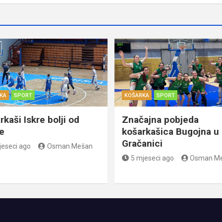
KA
SPORT
KOŠARKA
SPORT
kaši Iskre bolji od
Značajna pobjeda
e
košarkašica Bugojna u
Gračanici
jeseci ago
Osman Mešan
5 mjeseci ago
Osman M