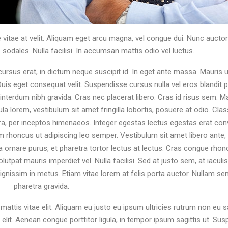
te vitae at velit. Aliquam eget arcu magna, vel congue dui. Nunc aucto
sodales. Nulla facilisi. In accumsan mattis odio vel luctus.
ursus erat, in dictum neque suscipit id. In eget ante massa. Mauris 
 Duis eget consequat velit. Suspendisse cursus nulla vel eros blandit p
t interdum nibh gravida. Cras nec placerat libero. Cras id risus sem.
gula lorem, vestibulum sit amet fringilla lobortis, posuere at odio. Cla
tra, per inceptos himenaeos. Integer egestas lectus egestas erat conv
em rhoncus ut adipiscing leo semper. Vestibulum sit amet libero ante,
lla ornare purus, et pharetra tortor lectus at lectus. Cras congue rho
lutpat mauris imperdiet vel. Nulla facilisi. Sed at justo sem, at iaculis 
, dignissim in metus. Etiam vitae lorem at felis porta auctor. Nullam s
pharetra gravida.
mattis vitae elit. Aliquam eu justo eu ipsum ultricies rutrum non eu s
lit. Aenean congue porttitor ligula, in tempor ipsum sagittis ut. Su