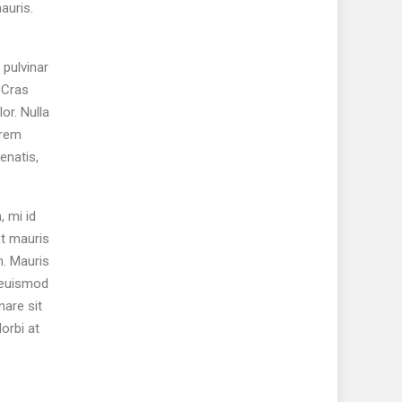
auris.
 pulvinar
 Cras
or. Nulla
orem
enatis,
, mi id
et mauris
m. Mauris
c euismod
are sit
Morbi at