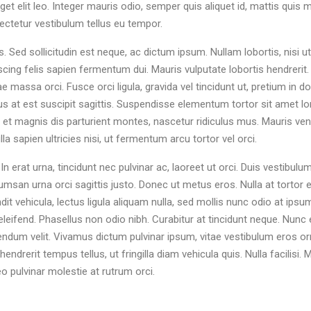
et elit leo. Integer mauris odio, semper quis aliquet id, mattis quis m
ectetur vestibulum tellus eu tempor.
. Sed sollicitudin est neque, ac dictum ipsum. Nullam lobortis, nisi ut
scing felis sapien fermentum dui. Mauris vulputate lobortis hendrerit.
massa orci. Fusce orci ligula, gravida vel tincidunt ut, pretium in dol
us at est suscipit sagittis. Suspendisse elementum tortor sit amet l
t magnis dis parturient montes, nascetur ridiculus mus. Mauris ven
lla sapien ultricies nisi, ut fermentum arcu tortor vel orci.
n erat urna, tincidunt nec pulvinar ac, laoreet ut orci. Duis vestibulum
cumsan urna orci sagittis justo. Donec ut metus eros. Nulla at tortor 
it vehicula, lectus ligula aliquam nulla, sed mollis nunc odio at ipsu
 eleifend. Phasellus non odio nibh. Curabitur at tincidunt neque. Nun
dum velit. Vivamus dictum pulvinar ipsum, vitae vestibulum eros orn
ndrerit tempus tellus, ut fringilla diam vehicula quis. Nulla facilisi. 
eo pulvinar molestie at rutrum orci.