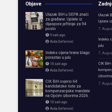
Objave
Zadnj
Ulazak BiH u SEPA znači
Ulazak B
za građane: Uplate iz
Uplate i
dijaspore jeftinije za 94
posto
7. Augus
9 sati ago
Indeks c
Aida Seferović
julu
Indeks cijena hrane blago
7. Augus
porastao u julu
CIK BiH 
10 sati ago
kompenz
Aida Seferović
izborima
CIK BiH ovjerio 64
7. Augus
kandidatske liste za
kompenzacijske mandate
na Općim izborima 2026.
10 sati ago
Aida Seferović