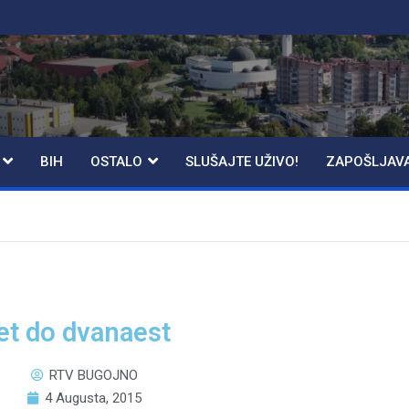
BIH
OSTALO
SLUŠAJTE UŽIVO!
ZAPOŠLJAV
et do dvanaest
RTV BUGOJNO
4 Augusta, 2015