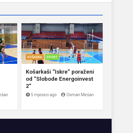
KOŠARKA
SPORT
Košarkaši “Iskre” poraženi
od “Slobode Energoinvest
2”
ešan
5 mjeseci ago
Osman Mešan