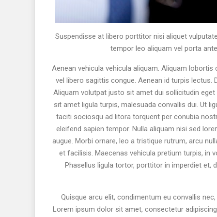
Suspendisse at libero porttitor nisi aliquet vulputa
tempor leo aliquam vel porta ante 
Aenean vehicula vehicula aliquam. Aliquam lobortis c
vel libero sagittis congue. Aenean id turpis lectus.
Aliquam volutpat justo sit amet dui sollicitudin ege
sit amet ligula turpis, malesuada convallis dui. Ut li
taciti sociosqu ad litora torquent per conubia nos
eleifend sapien tempor. Nulla aliquam nisi sed lor
augue. Morbi ornare, leo a tristique rutrum, arcu nu
et facilisis. Maecenas vehicula pretium turpis, in vo
Phasellus ligula tortor, porttitor in imperdiet et
Quisque arcu elit, condimentum eu convallis nec, 
Lorem ipsum dolor sit amet, consectetur adipiscing e