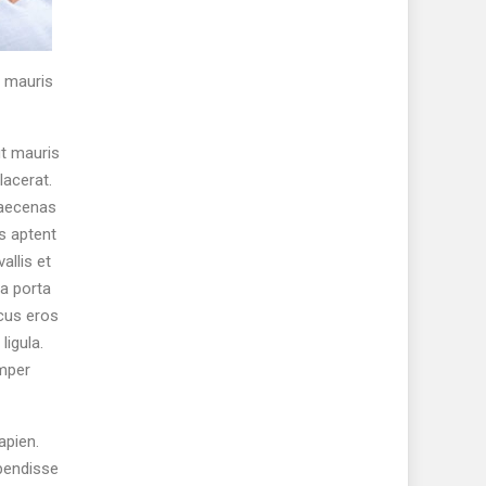
r mauris
ut mauris
lacerat.
 Maecenas
ss aptent
allis et
 a porta
ncus eros
ligula.
emper
apien.
spendisse