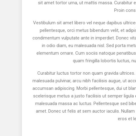
sit amet tortor urna, ut mattis massa. Curabitur eg
Proin cons
Vestibulum sit amet libero vel neque dapibus ultrices
pellentesque, orci metus bibendum velit, et adipi
condimentum vulputate ante in imperdiet. Donec vitae 
in odio diam, eu malesuada nisl. Sed porta met
elementum ornare. Cum sociis natoque penatibus e
quam fringilla lobortis luctus, nu
Curabitur luctus tortor non quam gravida ultrices. I
malesuada pulvinar, arcu nibh facilisis augue, ut ac
accumsan adipiscing. Morbi pellentesque, dui ut bland
scelerisque metus a justo facilisis ut semper ligula
malesuada massa ac luctus. Pellentesque sed biben
amet. Donec ut felis at sem auctor iaculis. Nullam he
eros et l