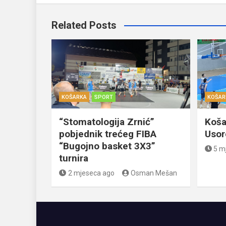
Related Posts
KOŠARKA
SPORT
KOŠAR
“Stomatologija Zrnić”
Košar
pobjednik trećeg FIBA
Usor
“Bugojno basket 3X3”
5 m
turnira
2 mjeseca ago
Osman Mešan