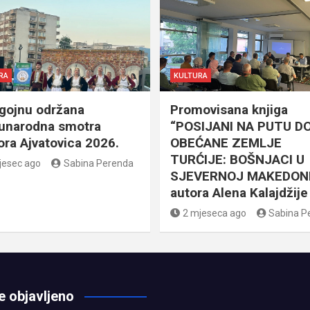
RA
KULTURA
gojnu održana
Promovisana knjiga
narodna smotra
“POSIJANI NA PUTU D
lora Ajvatovica 2026.
OBEĆANE ZEMLJE
TURĆIJE: BOŠNJACI U
jesec ago
Sabina Perenda
SJEVERNOJ MAKEDONI
autora Alena Kalajdžije
2 mjeseca ago
Sabina P
e objavljeno