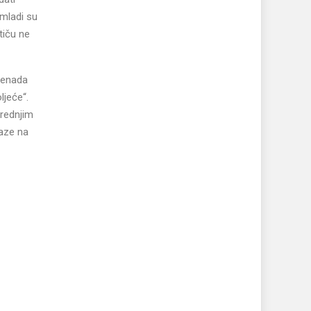
 mladi su
tiču ne
 Senada
ljeće“.
srednjim
raze na