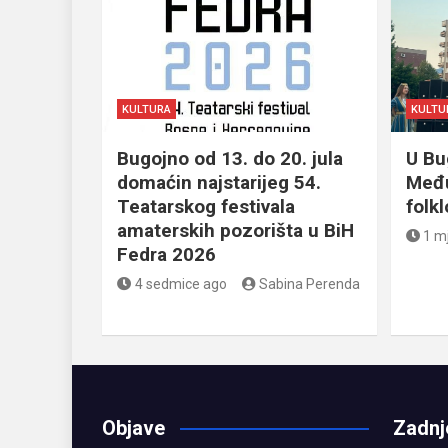
KULTURA
KULTU
Bugojno od 13. do 20. jula
U Bu
domaćin najstarijeg 54.
Među
Teatarskog festivala
folk
amaterskih pozorišta u BiH
1 m
Fedra 2026
4 sedmice ago
Sabina Perenda
Objave
Zadnj