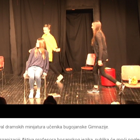
al dramskih minijatura učenika bugojanske Gimnazije.
ganizaciji Aktiva profesora bosanskog jezika, publika će moći pogle