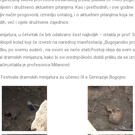
ivim i društveno aktuelnim pitanjima. Kao i prethodnih, i ove godine
iv način progovorili, izmedju ostalog, i o aktuelnim pitanjima koja se 
h, već i cijele društvene zajednice.
jatura, u četvrtak će biti odabrano šest najboljih – istakla je prof.
klopiti kolaž koji će izvesti na narednoj manifestaciji „Bugojansko pro
dbu, po svemu sudeći , na ovom se neće stati.Postoji ideja da svim 
dramskih minijatura, kako bi svi srednjoškolci dobili priliku da se iz
ačin,istakla je profesorica Milanović.
Festivala dramskih minijatura su učenici III e Gimnazije Bugojno.