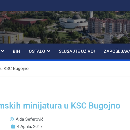
BIH
OSTALO
SLUŠAJTE UŽIVO!
ZAPOŠLJAV
a u KSC Bugojno
mskih minijatura u KSC Bugojno
Aida Seferović
4 Aprila, 2017