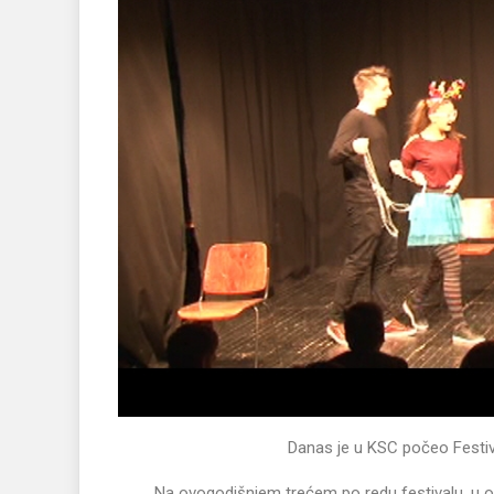
Danas je u KSC počeo Festiv
Na ovogodišnjem trećem po redu festivalu, u or