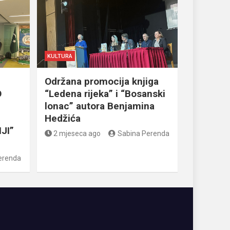
KULTURA
Održana promocija knjiga
O
“Ledena rijeka” i “Bosanski
lonac” autora Benjamina
Hedžića
JI”
2 mjeseca ago
Sabina Perenda
erenda