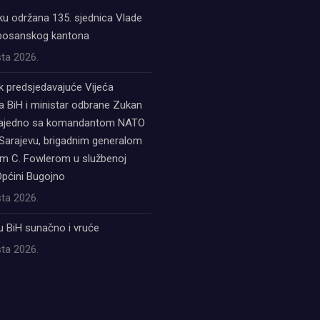
ku održana 135. sjednica Vlade
bosanskog kantona
ta 2026.
k predsjedavajuće Vijeća
a BiH i ministar odbrane Zukan
zajedno sa komandantom NATO
Sarajevu, brigadnim generalom
 C. Fowlerom u službenoj
Općini Bugojno
ta 2026.
u BiH sunačno i vruće
ta 2026.