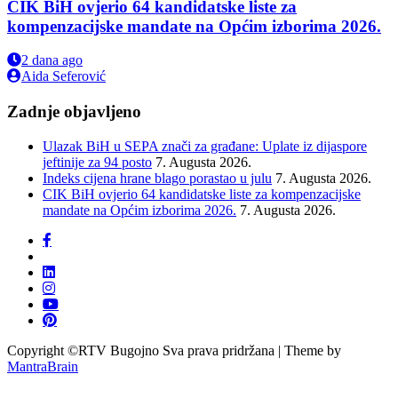
CIK BiH ovjerio 64 kandidatske liste za
kompenzacijske mandate na Općim izborima 2026.
2 dana ago
Aida Seferović
олимп казино
Zadnje objavljeno
Ulazak BiH u SEPA znači za građane: Uplate iz dijaspore
jeftinije za 94 posto
7. Augusta 2026.
Indeks cijena hrane blago porastao u julu
7. Augusta 2026.
CIK BiH ovjerio 64 kandidatske liste za kompenzacijske
mandate na Općim izborima 2026.
7. Augusta 2026.
Copyright ©RTV Bugojno Sva prava pridržana | Theme by
MantraBrain