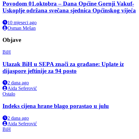
Povodom 01.oktobra – Dana Općine Gornji Vakuf-
Uskoplje održana svečana sjednica Općinskog vijeća
10 mjeseci ago
Osman Mešan
Objave
BiH
Ulazak BiH u SEPA znači za građane: Uplate iz
dijaspore jeftinije za 94 posto
2 dana ago
Aida Seferović
Ostalo
Indeks cijena hrane blago porastao u julu
2 dana ago
Aida Seferović
BiH