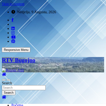
Skip to content
Nedjelja, 9 Augusta, 2026
Responsive Menu
RTV Bugojno
Search
Search
Početna