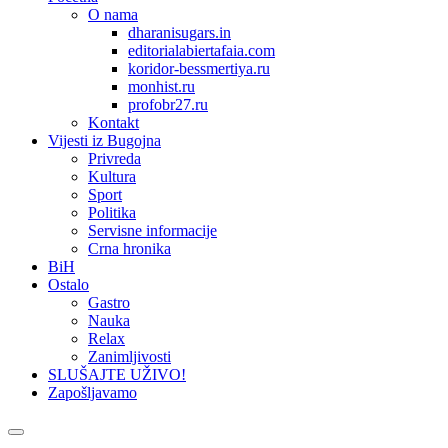
O nama
dharanisugars.in
editorialabiertafaia.com
koridor-bessmertiya.ru
monhist.ru
profobr27.ru
Kontakt
Vijesti iz Bugojna
Privreda
Kultura
Sport
Politika
Servisne informacije
Crna hronika
BiH
Ostalo
Gastro
Nauka
Relax
Zanimljivosti
SLUŠAJTE UŽIVO!
Zapošljavamo