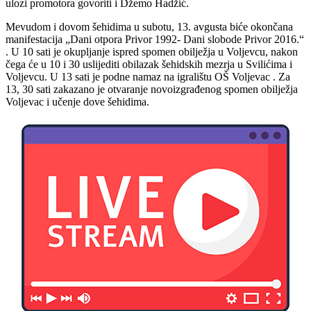
ulozi promotora govoriti i Džemo Hadžić.
Mevudom i dovom šehidima u subotu, 13. avgusta biće okončana
manifestacija „Dani otpora Privor 1992- Dani slobode Privor 2016.“
. U 10 sati je okupljanje ispred spomen obilježja u Voljevcu, nakon
čega će u 10 i 30 uslijediti obilazak šehidskih mezrja u Svilićima i
Voljevcu. U 13 sati je podne namaz na igralištu OŠ Voljevac . Za
13, 30 sati zakazano je otvaranje novoizgrađenog spomen obilježja
Voljevac i učenje dove šehidima.