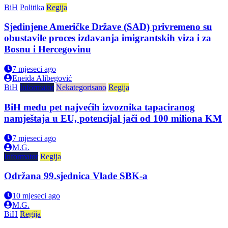
BiH
Politika
Regija
Sjedinjene Američke Države (SAD) privremeno su
obustavile proces izdavanja imigrantskih viza i za
Bosnu i Hercegovinu
7 mjeseci ago
Eneida Alibegović
BiH
Informator
Nekategorisano
Regija
BiH među pet najvećih izvoznika tapaciranog
namještaja u EU, potencijal jači od 100 miliona KM
7 mjeseci ago
M.G.
Informator
Regija
Održana 99.sjednica Vlade SBK-a
10 mjeseci ago
M.G.
BiH
Regija