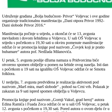
Udruženje građana „Bolja budućnost- Privor“ Voljevac i ove godine
organizuje tradicionalnu manifestaciju „Dani otpora Privor 1992-
Dani slobode Privor 2016.“
Manifestacija počinje u srijedu, a okončat će se 13. avgusta
mevludom i dovom šehidima u Voljevcu. U sali OŠ Voljevac u
srijedu s početkom u 19,30 sati u okviru pomenute manifestacije
održat će se promocija knjige pod nazivom „Čovjek koji je pratio
bubamare“ autora pof. Nedžada Milanovića.
U petak, 5. avgusta poslije džuma namaza u Pridvorcima biće
otvoreno spomen obilježje u pomen na šehide ovog naselja. Isti dan
s početkom u 19 sati na igralištu OŠ Voljevac održat će se Smotra
folklora.
U nedjelju, 7. avgusta predviđena je realizacija aktivnosti pod
nazivom „Marš mira, marš slobode“ , pohod na Crni vrh. Polazak je
zakazan za 9 sati ispred spomen obilježja u Voljevcu.
Promocija knjige pod nazivom „Gornji Vakuf, grad heroj“ autora
Edina Ramića i Fuada Zeca održat će se u sali OŠ Voljevac, u petak
12. avgusta s početkom u 19,30 sati. Pored autora o ovom djelu će u