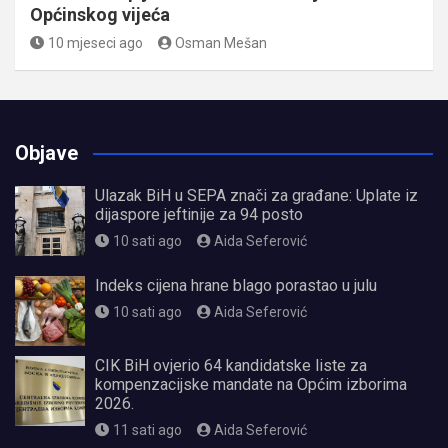
Općinskog vijeća
10 mjeseci ago
Osman Mešan
Objave
Ulazak BiH u SEPA znači za građane: Uplate iz
dijaspore jeftinije za 94 posto
10 sati ago
Aida Seferović
Indeks cijena hrane blago porastao u julu
10 sati ago
Aida Seferović
CIK BiH ovjerio 64 kandidatske liste za
kompenzacijske mandate na Općim izborima
2026.
11 sati ago
Aida Seferović