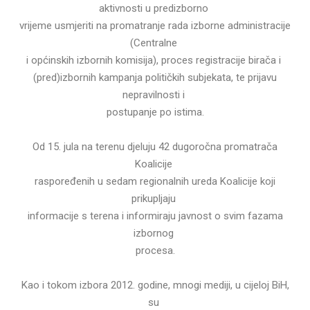
aktivnosti u predizborno
vrijeme usmjeriti na promatranje rada izborne administracije
(Centralne
i općinskih izbornih komisija), proces registracije birača i
(pred)izbornih kampanja političkih subjekata, te prijavu
nepravilnosti i
postupanje po istima.
Od 15. jula na terenu djeluju 42 dugoročna promatrača
Koalicije
raspoređenih u sedam regionalnih ureda Koalicije koji
prikupljaju
informacije s terena i informiraju javnost o svim fazama
izbornog
procesa.
Kao i tokom izbora 2012. godine, mnogi mediji, u cijeloj BiH,
su