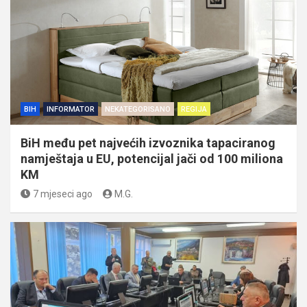
BIH
INFORMATOR
NEKATEGORISANO
REGIJA
BiH među pet najvećih izvoznika tapaciranog
namještaja u EU, potencijal jači od 100 miliona
KM
7 mjeseci ago
M.G.