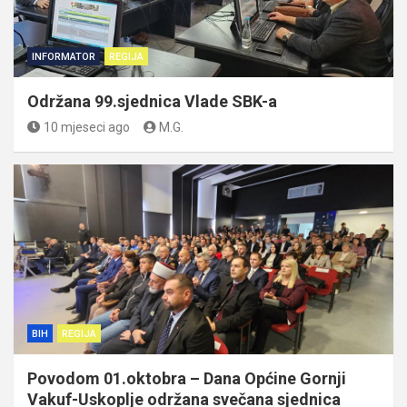
INFORMATOR
REGIJA
Održana 99.sjednica Vlade SBK-a
10 mjeseci ago
M.G.
BIH
REGIJA
Povodom 01.oktobra – Dana Općine Gornji
Vakuf-Uskoplje održana svečana sjednica