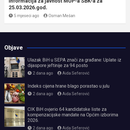
Informacija za javnost MUP-a SBK-a za
25.03.2026.god.
5 mjeseci ago
Osman Mešan
Objave
Ulazak BiH u SEPA znači za građane: Uplate iz
dijaspore jeftinije za 94 posto
2 dana ago
Aida Seferović
Indeks cijena hrane blago porastao u julu
2 dana ago
Aida Seferović
CIK BiH ovjerio 64 kandidatske liste za
kompenzacijske mandate na Općim izborima
2026.
2 dana ago
Aida Seferović