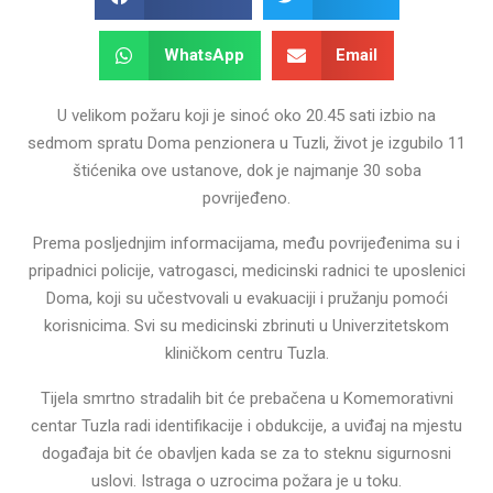
WhatsApp
Email
U velikom požaru koji je sinoć oko 20.45 sati izbio na
sedmom spratu Doma penzionera u Tuzli, život je izgubilo 11
štićenika ove ustanove, dok je najmanje 30 soba
povrijeđeno.
Prema posljednjim informacijama, među povrijeđenima su i
pripadnici policije, vatrogasci, medicinski radnici te uposlenici
Doma, koji su učestvovali u evakuaciji i pružanju pomoći
korisnicima. Svi su medicinski zbrinuti u Univerzitetskom
kliničkom centru Tuzla.
Tijela smrtno stradalih bit će prebačena u Komemorativni
centar Tuzla radi identifikacije i obdukcije, a uviđaj na mjestu
događaja bit će obavljen kada se za to steknu sigurnosni
uslovi. Istraga o uzrocima požara je u toku.