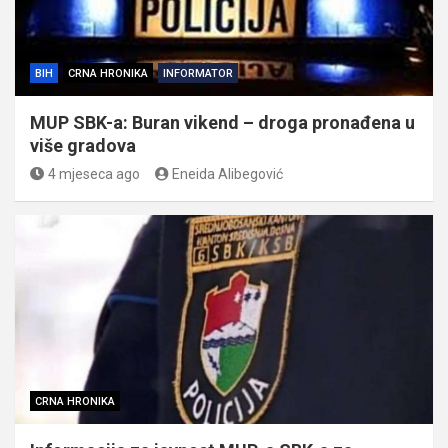
BIH
CRNA HRONIKA
INFORMATOR
MUP SBK-a: Buran vikend – droga pronađena u
više gradova
4 mjeseca ago
Eneida Alibegović
CRNA HRONIKA