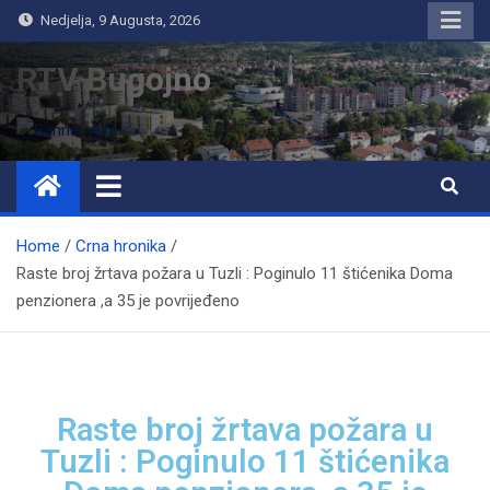
Nedjelja, 9 Augusta, 2026
RTV Bugojno
Home
Crna hronika
Raste broj žrtava požara u Tuzli : Poginulo 11 štićenika Doma
penzionera ,a 35 je povrijeđeno
Raste broj žrtava požara u
Tuzli : Poginulo 11 štićenika