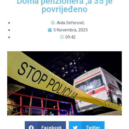
Doma penzionera ,a 35 je
povrijeđeno
Aida Seferović
5 Novembra, 2025
09:42
Facebook
Twitter