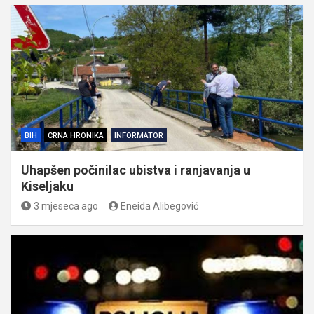
BIH
CRNA HRONIKA
INFORMATOR
Uhapšen počinilac ubistva i ranjavanja u
Kiseljaku
3 mjeseca ago
Eneida Alibegović