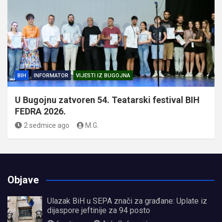
BIH
INFORMATOR
VIJESTI IZ BUGOJNA
U Bugojnu zatvoren 54. Teatarski festival BIH
FEDRA 2026.
2 sedmice ago
M.G.
Objave
Ulazak BiH u SEPA znači za građane: Uplate iz
dijaspore jeftinije za 94 posto