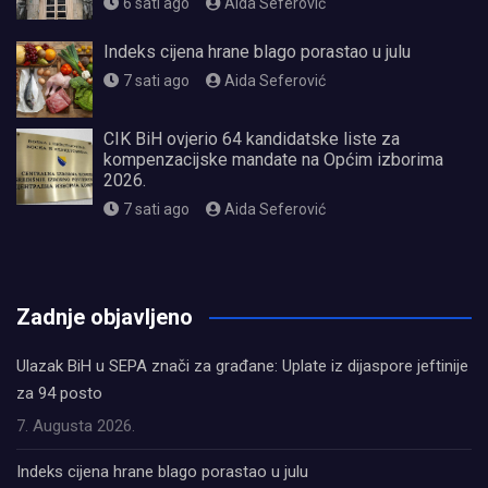
6 sati ago
Aida Seferović
Indeks cijena hrane blago porastao u julu
7 sati ago
Aida Seferović
CIK BiH ovjerio 64 kandidatske liste za
kompenzacijske mandate na Općim izborima
2026.
7 sati ago
Aida Seferović
олимп казино
Zadnje objavljeno
Ulazak BiH u SEPA znači za građane: Uplate iz dijaspore jeftinije
za 94 posto
7. Augusta 2026.
Indeks cijena hrane blago porastao u julu