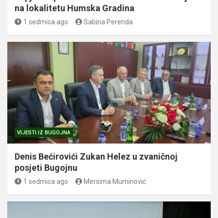
na lokalitetu Humska Gradina
1 sedmica ago
Sabina Perenda
VIJESTI IZ BUGOJNA
Denis Bećirovići Zukan Helez u zvaničnoj
posjeti Bugojnu
1 sedmica ago
Mersima Muminović