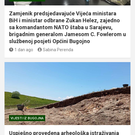
Zamjenik predsjedavajuće Vijeća ministara
BiH i ministar odbrane Zukan Helez, zajedno
sa komandantom NATO štaba u Sarajevu,
brigadnim generalom Jamesom C. Fowlerom u
službenoj posjeti Općini Bugojno
1 dan ago
Sabina Perenda
VIJESTI IZ BUGOJNA
Uspješno provedena arheološka istraživanja