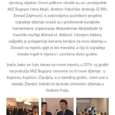
vjerskog objekta. Ovom prilikom obratili su se i predsjednik
MIZ Bugojno Haris Mujić, direktor Vakufske direkcije IZ BIH,
Senaid Zajimović, a zadovoljstvo početkom projekta
izgradnje džamije izrazili su i predstavnik kuvajtske
humanitarne organizacije Abdurahman Abduldžadir te
travnički muftija Ahmed ef. Adilović. Učenjem tekbira,
uslijedilo je polagamnje kamena temljca za novu džamiju u
Zlavasti na mjestu gdje je bio mesdžid, a čija bi izgradnja
trebala trajati 6 mjeseci i završena iduće godine.
Inače, kako se čulo danas na ovom mjestu, u 2016.-oj godini
na području MIZ Bugojno otvorene su tri nove džamije : u
Kupresu, Kopčiću i Čipuljiću, a u narednoj godini , osim ove u
naselju Zlavast, trebalo bi da bude otvorena i džamija u
Vedrom Polju.