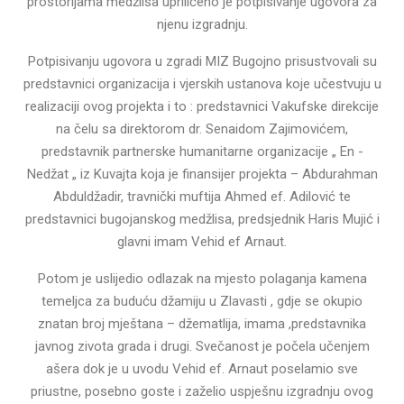
prostorijama medžlisa upriličeno je potpisivanje ugovora za
njenu izgradnju.
Potpisivanju ugovora u zgradi MIZ Bugojno prisustvovali su
predstavnici organizacija i vjerskih ustanova koje učestvuju u
realizaciji ovog projekta i to : predstavnici Vakufske direkcije
na čelu sa direktorom dr. Senaidom Zajimovićem,
predstavnik partnerske humanitarne organizacije „ En -
Nedžat „ iz Kuvajta koja je finansijer projekta – Abdurahman
Abduldžadir, travnički muftija Ahmed ef. Adilović te
predstavnici bugojanskog medžlisa, predsjednik Haris Mujić i
glavni imam Vehid ef Arnaut.
Potom je uslijedio odlazak na mjesto polaganja kamena
temeljca za buduću džamiju u Zlavasti , gdje se okupio
znatan broj mještana – džematlija, imama ,predstavnika
javnog zivota grada i drugi. Svečanost je počela učenjem
ašera dok je u uvodu Vehid ef. Arnaut poselamio sve
priustne, posebno goste i zaželio uspješnu izgradnju ovog