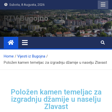
Subota, 8 Augusta, 2026
RTV Bugojno
Home
Vijesti iz Bugojna
Položen kamen temeljac za izgradnju džamije u naselju Zlavast
Položen kamen temeljac za
izgradnju džamije u naselju
Zlavast