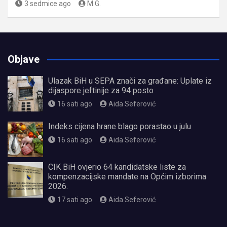
3 sedmice ago
M.G.
Objave
Ulazak BiH u SEPA znači za građane: Uplate iz
dijaspore jeftinije za 94 posto
16 sati ago
Aida Seferović
Indeks cijena hrane blago porastao u julu
16 sati ago
Aida Seferović
CIK BiH ovjerio 64 kandidatske liste za
kompenzacijske mandate na Općim izborima
2026.
17 sati ago
Aida Seferović