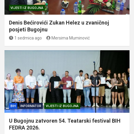
VIJESTI IZ BUGOJNA
Denis Bećirovići Zukan Helez u zvaničnoj
posjeti Bugojnu
1 sedmica ago
Mersima Muminović
BIH
INFORMATOR
VIJESTI IZ BUGOJNA
U Bugojnu zatvoren 54. Teatarski festival BIH
FEDRA 2026.