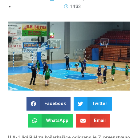
14:33
Facebook
Twitter
WhatsApp
Email
U A-1 ligi BiH za košarkašice odigrano je 7. prvenstveno