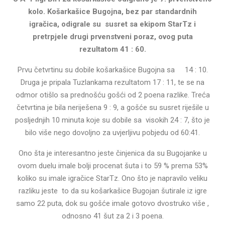
kolo. Košarkašice Bugojna, bez par standardnih
igračica, odigrale su susret sa ekipom StarTz i
pretrpjele drugi prvenstveni poraz, ovog puta
rezultatom 41 : 60.
Prvu četvrtinu su dobile košarkašice Bugojna sa 14 : 10.
Druga je pripala Tuzlankama rezultatom 17 : 11, te se na
odmor otišlo sa prednošću gošći od 2 poena razlike. Treća
četvrtina je bila neriješena 9 : 9, a gošće su susret riješile u
posljednjih 10 minuta koje su dobile sa visokih 24 : 7, što je
bilo više nego dovoljno za uvjerljivu pobjedu od 60:41.
Ono šta je interesantno jeste činjenica da su Bugojanke u
ovom duelu imale bolji procenat šuta i to 59 % prema 53%
koliko su imale igračice StarTz. Ono što je napravilo veliku
razliku jeste to da su košarkašice Bugojan šutirale iz igre
samo 22 puta, dok su gošće imale gotovo dvostruko više ,
odnosno 41 šut za 2 i 3 poena.