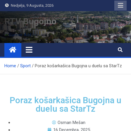
Nedjelja, 9 Augusta, 2026
RTV Bugojno
Home
Sport
Poraz košarkašica Bugojna u duelu sa StarTz
Poraz košarkašica Bugojna u
duelu sa StarTz
Osman Mešan
16 Decembra, 2025