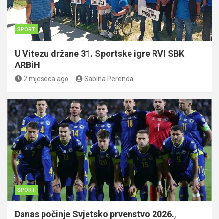
SPORT
U Vitezu držane 31. Sportske igre RVI SBK
ARBiH
2 mjeseca ago
Sabina Perenda
SPORT
Danas počinje Svjetsko prvenstvo 2026.,