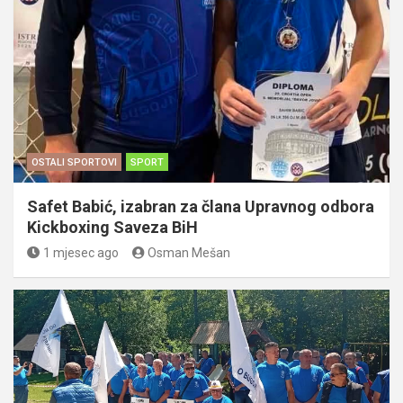
OSTALI SPORTOVI
SPORT
Safet Babić, izabran za člana Upravnog odbora
Kickboxing Saveza BiH
1 mjesec ago
Osman Mešan