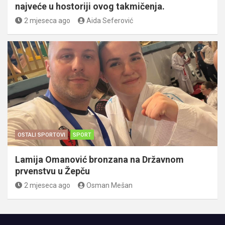
najveće u hostoriji ovog takmičenja.
2 mjeseca ago
Aida Seferović
OSTALI SPORTOVI
SPORT
Lamija Omanović bronzana na Državnom
prvenstvu u Žepču
2 mjeseca ago
Osman Mešan