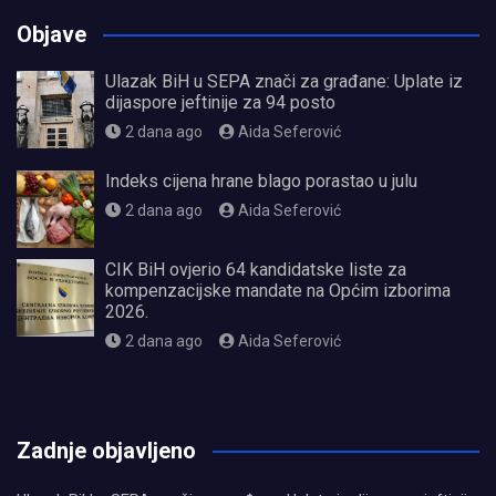
Objave
Ulazak BiH u SEPA znači za građane: Uplate iz
dijaspore jeftinije za 94 posto
2 dana ago
Aida Seferović
Indeks cijena hrane blago porastao u julu
2 dana ago
Aida Seferović
CIK BiH ovjerio 64 kandidatske liste za
kompenzacijske mandate na Općim izborima
2026.
2 dana ago
Aida Seferović
олимп казино
Zadnje objavljeno