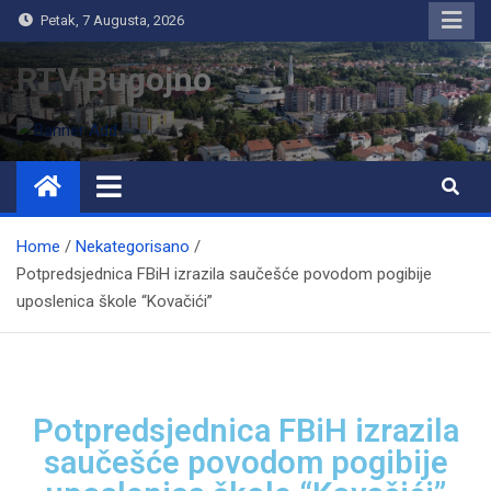
Petak, 7 Augusta, 2026
RTV Bugojno
Home
Nekategorisano
Potpredsjednica FBiH izrazila saučešće povodom pogibije
uposlenica škole “Kovačići”
Potpredsjednica FBiH izrazila
saučešće povodom pogibije