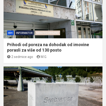
BIH
INFORMATOR
NEKATEGORISANO
Prihodi od poreza na dohodak od imovine
porasli za više od 130 posto
2 sedmice ago
M.G.