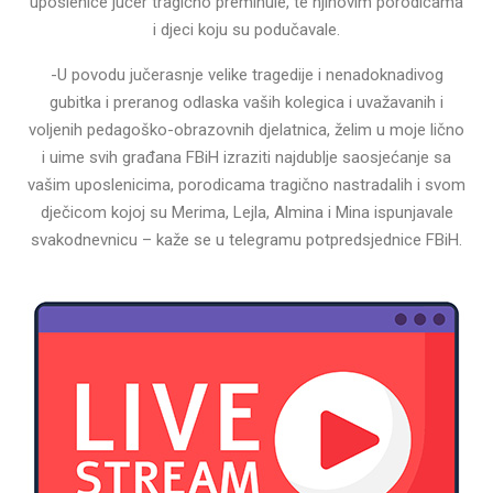
uposlenice jučer tragično preminule, te njihovim porodicama
i djeci koju su podučavale.
-U povodu jučerasnje velike tragedije i nenadoknadivog
gubitka i preranog odlaska vaših kolegica i uvažavanih i
voljenih pedagoško-obrazovnih djelatnica, želim u moje lično
i uime svih građana FBiH izraziti najdublje saosjećanje sa
vašim uposlenicima, porodicama tragično nastradalih i svom
dječicom kojoj su Merima, Lejla, Almina i Mina ispunjavale
svakodnevnicu – kaže se u telegramu potpredsjednice FBiH.