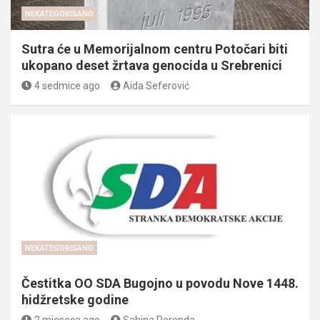
NEKATEGORISANO
Sutra će u Memorijalnom centru Potočari biti
ukopano deset žrtava genocida u Srebrenici
4 sedmice ago
Aida Seferović
NEKATEGORISANO
Čestitka OO SDA Bugojno u povodu Nove 1448.
hidžretske godine