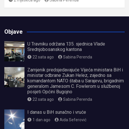
2 mjeseca ago
Sabina Perenda
Objave
U Travniku održana 135. sjednica Vlade
Srednjobosanskog kantona
22 sata ago
Sabina Perenda
Zamjenik predsjedavajuće Vijeća ministara BiH i
ministar odbrane Zukan Helez, zajedno sa
komandantom NATO štaba u Sarajevu, brigadnim
generalom Jamesom C. Fowlerom u službenoj
posjeti Općini Bugojno
22 sata ago
Sabina Perenda
I danas u BiH sunačno i vruće
1 dan ago
Aida Seferović