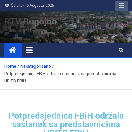
Četvrtak, 6 Augusta, 2026
RTV Bugojno
Home
Nekategorisano
Potpredsjednica FBiH održala sastanak sa predstavnicima
UDiTB FBiH
Potpredsjednica FBiH održala
sastanak sa predstavnicima