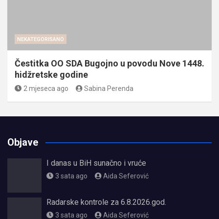
NEKATEGORISANO
Čestitka OO SDA Bugojno u povodu Nove 1448.
hidžretske godine
2 mjeseca ago
Sabina Perenda
Objave
I danas u BiH sunačno i vruće
3 sata ago
Aida Seferović
Radarske kontrole za 6.8.2026.god.
3 sata ago
Aida Seferović