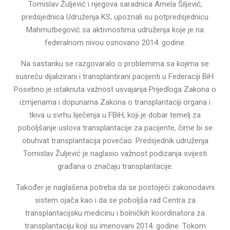
Tomislav Žuljević i njegova saradnica Amela Šiljević,
predsjednica Udruženja KS, upoznali su potpredsjednicu
Mahmutbegović sa aktivnostima udruženja koje je na
federalnom nivou osnovano 2014. godine.
Na sastanku se razgovaralo o problemima sa kojima se
susreću dijalizirani i transplantirani pacijenti u Federaciji BiH.
Posebno je istaknuta važnost usvajanja Prijedloga Zakona o
izmjenama i dopunama Zakona o transplantaciji organa i
tkiva u svrhu liječenja u FBiH, koji je dobar temelj za
poboljšanje uslova transplantacije za pacijente, čime bi se
obuhvat transplantacija povećao. Predsjednik udruženja
Tomislav Žuljević je naglasio važnost podizanja svijesti
građana o značaju transplantacije.
Također je naglašena potreba da se postojeći zakonodavni
sistem ojača kao i da se poboljša rad Centra za
transplantacijsku medicinu i bolničkih koordinatora za
transplantaciju koji su imenovani 2014. godine. Tokom