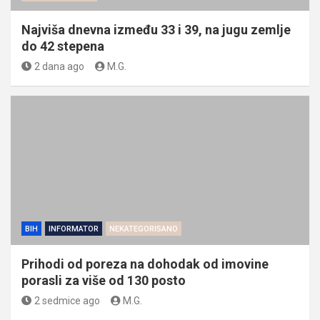
Najviša dnevna između 33 i 39, na jugu zemlje
do 42 stepena
2 dana ago
M.G.
BIH
INFORMATOR
NEKATEGORISANO
Prihodi od poreza na dohodak od imovine
porasli za više od 130 posto
2 sedmice ago
M.G.