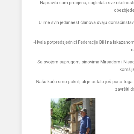
-Napravila sam procjenu, sagledala sve okolnosti 
obezbjeđen
U ime svih jedanaest članova dvaju domaćinstava, k
-Hvala potpredsjednici Federacije BiH na iskazano
n
Sa svojom suprugom, sinovima Mirsadom i Nisad
komšija
-Našu kuću smo pokrili, ali je ostalo još puno toga
završiti d