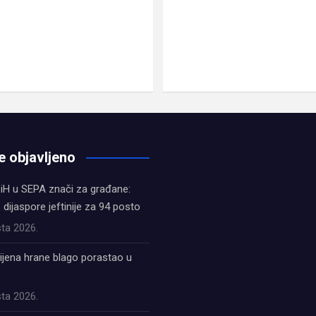
e objavljeno
iH u SEPA znači za građane:
z dijaspore jeftinije za 94 posto
ta 2026.
ijena hrane blago porastao u
ta 2026.