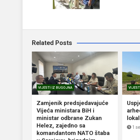
Related Posts
VIJESTI IZ BUGOJNA
VIJEST
Zamjenik predsjedavajuće
Uspj
Vijeća ministara BiH i
arhe
ministar odbrane Zukan
loka
Helez, zajedno sa
1 s
komandantom NATO štaba