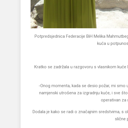
Potpredsjednica Federacije BiH Melika Mahmutbegov
kuća u potpunost
Kratko se zadržala u razgovoru s vlasnikom kuće ko
-Onog momenta, kada se desio požar, mi smo u K
namjenski utrošena za izgradnju kuće, i sve št
operativan za
Dodala je kako se radi o značajnim sredstvima, s 
slične