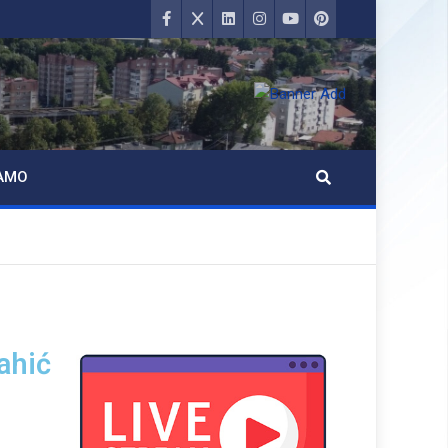
AMO
ahić