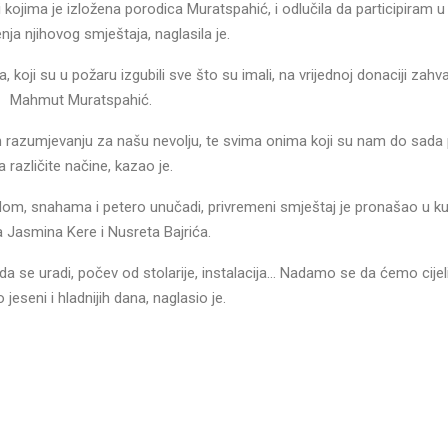
kojima je izložena porodica Muratspahić, i odlučila da participiram u 
ja njihovog smještaja, naglasila je.
oji su u požaru izgubili sve što su imali, na vrijednoj donaciji zahva
Mahmut Muratspahić.
m razumjevanju za našu nevolju, te svima onima koji su nam do sada
a različite načine, kazao je.
om, snahama i petero unučadi, privremeni smještaj je pronašao u 
 Jasmina Kere i Nusreta Bajrića.
 da se uradi, počev od stolarije, instalacija… Nadamo se da ćemo cije
o jeseni i hladnijih dana, naglasio je.