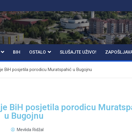
BIH
OSTALO
SLUŠAJTE UŽIVO!
ZAPOŠLJAV
je BiH posjetila porodicu Muratspahić u Bugojnu
je BiH posjetila porodicu Muratsp
u Bugojnu
Mevlida Ridžal