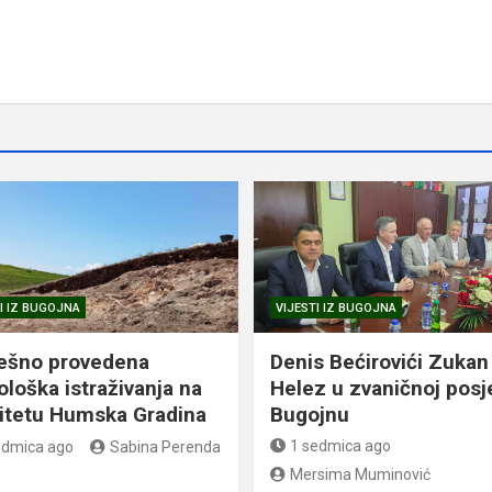
I IZ BUGOJNA
VIJESTI IZ BUGOJNA
ešno provedena
Denis Bećirovići Zukan
ološka istraživanja na
Helez u zvaničnoj posj
litetu Humska Gradina
Bugojnu
1 sedmica ago
edmica ago
Sabina Perenda
Mersima Muminović