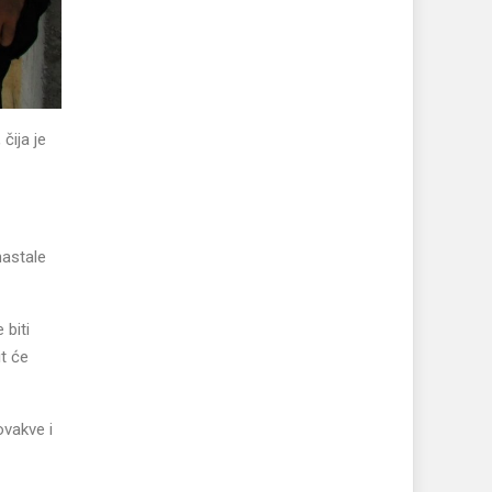
čija je
nastale
 biti
t će
ovakve i