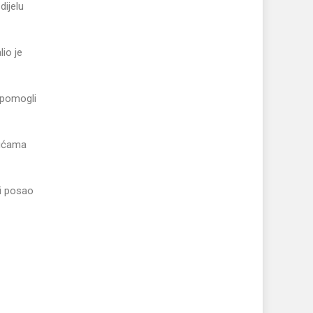
dijelu
lio je
 pomogli
kućama
li posao