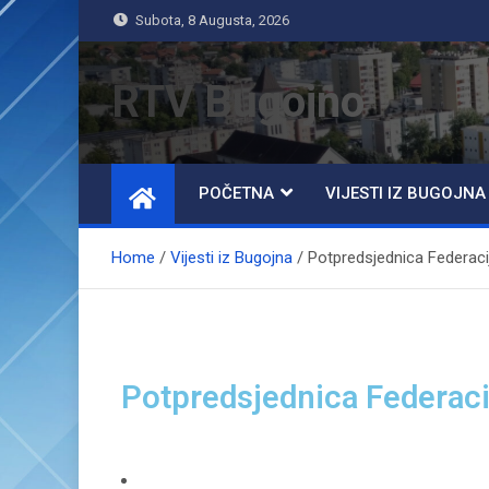
Subota, 8 Augusta, 2026
RTV Bugojno
POČETNA
VIJESTI IZ BUGOJNA
Home
Vijesti iz Bugojna
Potpredsjednica Federaci
Potpredsjednica Federaci