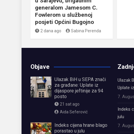
u Sarajevu, brigadnim
generalom Jamesom C.
Fowlerom u službenoj
posjeti Općini Bugojno
2 dana ago
Sabina Perenda
Objave
Zadnj
Ulazak BiH u SEPA znači
Ulazak B
za građane: Uplate iz
Uplate i
dijaspore jeftinije za 94
posto
7. Augus
21 sat ago
Indeks c
Aida Seferović
julu
Indeks cijena hrane blago
7. Augus
porastao u julu