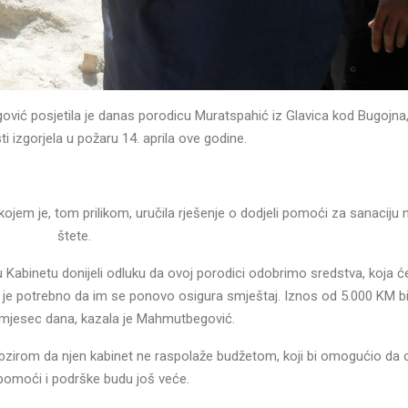
ić posjetila je danas porodicu Muratspahić iz Glavica kod Bugojna, 
i izgorjela u požaru 14. aprila ove godine.
jem je, tom prilikom, uručila rješenje o dodjeli pomoći za sanaciju 
štete.
abinetu donijeli odluku da ovoj porodici odobrimo sredstva, koja će
o je potrebno da im se ponovo osigura smještaj. Iznos od 5.000 KM bi
 mjesec dana, kazala je Mahmutbegović.
obzirom da njen kabinet ne raspolaže budžetom, koji bi omogućio da 
 pomoći i podrške budu još veće.