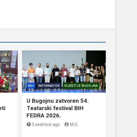
BIH
INFORMATOR
VIJESTI IZ BUGOJNA
U Bugojnu zatvoren 54.
eti
Teatarski festival BIH
FEDRA 2026.
3 sedmice ago
M.G.