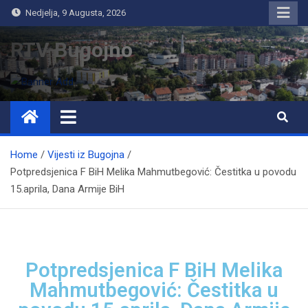
Nedjelja, 9 Augusta, 2026
RTV Bugojno
Home
Vijesti iz Bugojna
Potpredsjenica F BiH Melika Mahmutbegović: Čestitka u povodu
15.aprila, Dana Armije BiH
Potpredsjenica F BiH Melika
Mahmutbegović: Čestitka u