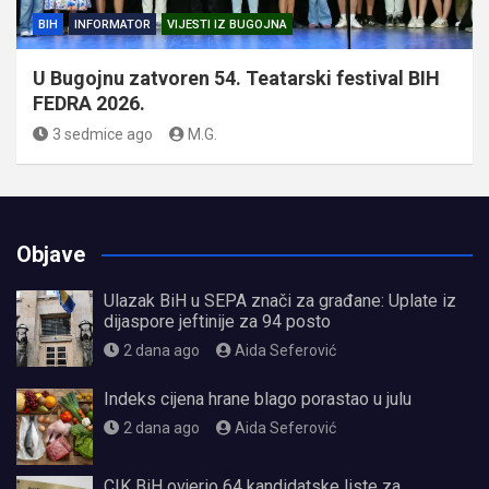
BIH
INFORMATOR
VIJESTI IZ BUGOJNA
U Bugojnu zatvoren 54. Teatarski festival BIH
FEDRA 2026.
3 sedmice ago
M.G.
Objave
Ulazak BiH u SEPA znači za građane: Uplate iz
dijaspore jeftinije za 94 posto
2 dana ago
Aida Seferović
Indeks cijena hrane blago porastao u julu
2 dana ago
Aida Seferović
CIK BiH ovjerio 64 kandidatske liste za