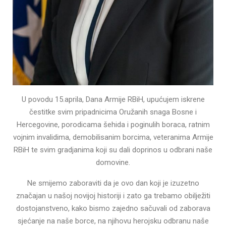
U povodu 15.aprila, Dana Armije RBiH, upućujem iskrene
čestitke svim pripadnicima Oružanih snaga Bosne i
Hercegovine, porodicama šehida i poginulih boraca, ratnim
vojnim invalidima, demobilisanim borcima, veteranima Armije
RBiH te svim gradjanima koji su dali doprinos u odbrani naše
domovine.
Ne smijemo zaboraviti da je ovo dan koji je izuzetno
značajan u našoj novijoj historiji i zato ga trebamo obilježiti
dostojanstveno, kako bismo zajedno sačuvali od zaborava
sjećanje na naše borce, na njihovu herojsku odbranu naše