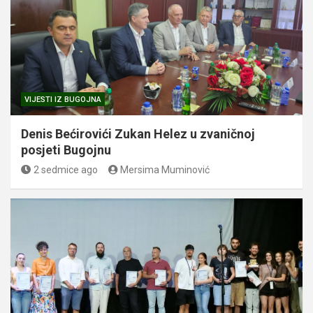
VIJESTI IZ BUGOJNA
Denis Bećirovići Zukan Helez u zvaničnoj
posjeti Bugojnu
2 sedmice ago
Mersima Muminović