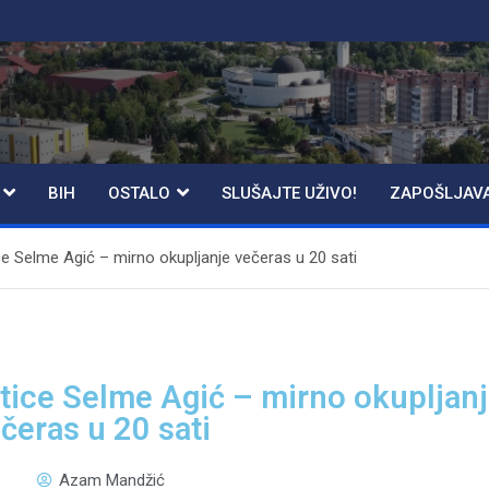
BIH
OSTALO
SLUŠAJTE UŽIVO!
ZAPOŠLJAV
 Selme Agić – mirno okupljanje večeras u 20 sati
ice Selme Agić – mirno okupljan
čeras u 20 sati
Azam Mandžić