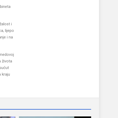
abineta
alost i
a, lijepo
nje i na
hmedovoj
a života
 sućut
 kraju