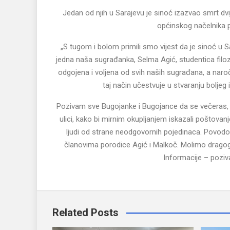
Jedan od njih u Sarajevu je sinoć izazvao smrt dvi
općinskog načelnika 
„S tugom i bolom primili smo vijest da je sinoć u S
jedna naša sugrađanka, Selma Agić, studentica filozo
odgojena i voljena od svih naših sugrađana, a naroč
taj način učestvuje u stvaranju boljeg
Pozivam sve Bugojanke i Bugojance da se večeras, 
ulici, kako bi mirnim okupljanjem iskazali poštova
ljudi od strane neodgovornih pojedinaca. Povodom
članovima porodice Agić i Malkoč. Molimo dragog A
Informacije – poziv
Related Posts