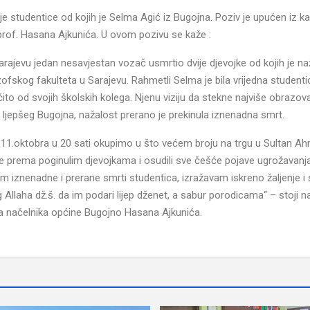
je studentice od kojih je Selma Agić iz Bugojna. Poziv je upućen iz k
prof. Hasana Ajkunića. U ovom pozivu se kaže :
arajevu jedan nesavjestan vozač usmrtio dvije djevojke od kojih je naž
fskog fakulteta u Sarajevu. Rahmetli Selma je bila vrijedna studentic
ito od svojih školskih kolega. Njenu viziju da stekne najviše obrazova
 i ljepšeg Bugojna, nažalost prerano je prekinula iznenadna smrt.
11.oktobra u 20 sati okupimo u što većem broju na trgu u Sultan A
nje prema poginulim djevojkama i osudili sve češće pojave ugrožavanj
 iznenadne i prerane smrti studentica, izražavam iskreno žaljenje i
llaha dž.š. da im podari lijep dženet, a sabur porodicama“ – stoji na
a načelnika općine Bugojno Hasana Ajkunića.