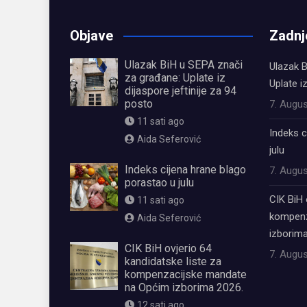
Objave
Zadnj
Ulazak BiH u SEPA znači
Ulazak B
za građane: Uplate iz
Uplate i
dijaspore jeftinije za 94
posto
7. Augus
11 sati ago
Indeks c
Aida Seferović
julu
Indeks cijena hrane blago
7. Augus
porastao u julu
CIK BiH 
11 sati ago
kompenz
Aida Seferović
izborima
CIK BiH ovjerio 64
7. Augus
kandidatske liste za
kompenzacijske mandate
na Općim izborima 2026.
12 sati ago