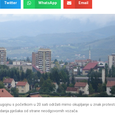
Twitter
WhatsApp
Email
Bugojnu s početkom u 20 sati održati mirno okupljanje u znak protes
radanja pješaka od strane neodgovornih vozača.