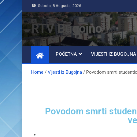
Subota, 8 Augusta, 2026
RTV Bugojno
POČETNA
VIJESTI IZ BUGOJNA
Home
Vijesti iz Bugojna
Povodom smrti studentice
Povodom smrti student
ve