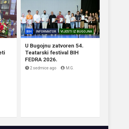
BIH
INFORMATOR
VIJESTI IZ BUGOJNA
U Bugojnu zatvoren 54.
eti
Teatarski festival BIH
FEDRA 2026.
2 sedmice ago
M.G.