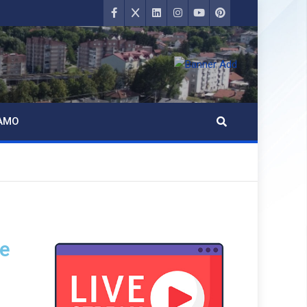
AMO
je