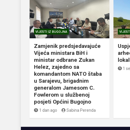
VIJESTI IZ BUGOJNA
VIJEST
Zamjenik predsjedavajuće
Uspj
Vijeća ministara BiH i
arhe
ministar odbrane Zukan
loka
Helez, zajedno sa
1 s
komandantom NATO štaba
u Sarajevu, brigadnim
generalom Jamesom C.
Fowlerom u službenoj
posjeti Općini Bugojno
1 dan ago
Sabina Perenda