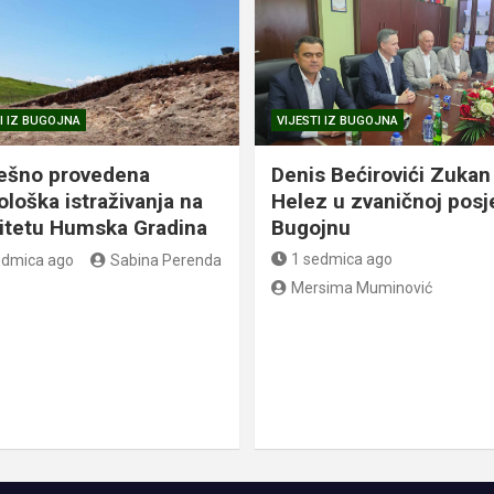
I IZ BUGOJNA
VIJESTI IZ BUGOJNA
ešno provedena
Denis Bećirovići Zukan
ološka istraživanja na
Helez u zvaničnoj posj
litetu Humska Gradina
Bugojnu
1 sedmica ago
edmica ago
Sabina Perenda
Mersima Muminović