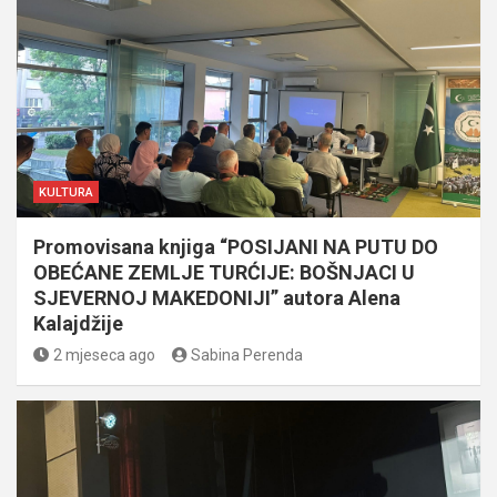
KULTURA
Promovisana knjiga “POSIJANI NA PUTU DO
OBEĆANE ZEMLJE TURĆIJE: BOŠNJACI U
SJEVERNOJ MAKEDONIJI” autora Alena
Kalajdžije
2 mjeseca ago
Sabina Perenda