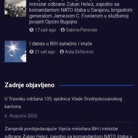
ministar odbrane Zukan Helez, zajedno sa
komandantom NATO štaba u Sarajevu, brigadnim
generalom Jamesom C. Fowlerom u službenoj
posjeti Općini Bugojno
17 sati ago
Sabina Perenda
I danas u BiH sunačno i vruće
21 sat ago
Aida Seferović
олимп казино
Zadnje objavljeno
U Travniku održana 135. sjednica Vlade Srednjobosanskog
kantona
6. Augusta 2026.
Zamjenik predsjedavajuće Vijeća ministara BiH i ministar
odbrane Zukan Helez, zajedno sa komandantom NATO štaba u