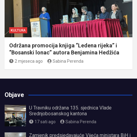
KULTURA
Održana promocija knjiga “Ledena rijeka” i
“Bosanski lonac” autora Benjamina Hedžića
2 mjeseca ago
Sabina Perenda
Objave
U Travniku održana 135. sjednica Vlade
Srednjobosanskog kantona
17 sati ago
Sabina Perenda
Zamjenik predsjedavajuće Vijeća ministara BiH i