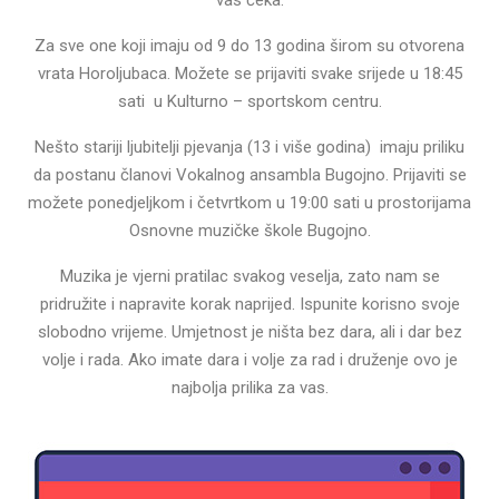
vas čeka.
Za sve one koji imaju od 9 do 13 godina širom su otvorena
vrata Horoljubaca. Možete se prijaviti svake srijede u 18:45
sati u Kulturno – sportskom centru.
Nešto stariji ljubitelji pjevanja (13 i više godina) imaju priliku
da postanu članovi Vokalnog ansambla Bugojno. Prijaviti se
možete ponedjeljkom i četvrtkom u 19:00 sati u prostorijama
Osnovne muzičke škole Bugojno.
Muzika je vjerni pratilac svakog veselja, zato nam se
pridružite i napravite korak naprijed. Ispunite korisno svoje
slobodno vrijeme. Umjetnost je ništa bez dara, ali i dar bez
volje i rada. Ako imate dara i volje za rad i druženje ovo je
najbolja prilika za vas.