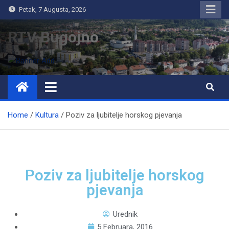
Petak, 7 Augusta, 2026
RTV Bugojno
Home
Kultura
Poziv za ljubitelje horskog pjevanja
Poziv za ljubitelje horskog
pjevanja
Urednik
5 Februara, 2016