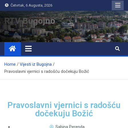
Četvrtak, 6 Augusta, 2026
RTV Bugojno
Home
Vijesti iz Bugojna
Pravoslavni vjernici s radošću dočekuju Božić
Pravoslavni vjernici s radošću
dočekuju Božić
Sabina Perenda