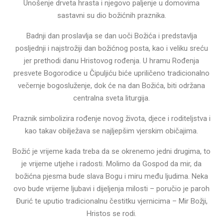
Unošenje drveta hrasta i njegovo paljenje u domovima
sastavni su dio božićnih praznika.
Badnji dan proslavlja se dan uoči Božića i predstavlja
posljednji i najstrožiji dan božićnog posta, kao i veliku sreću
jer prethodi danu Hristovog rođenja. U hramu Rođenja
presvete Bogorodice u Čipuljiću biće upriličeno tradicionalno
večernje bogosluženje, dok će na dan Božića, biti održana
centralna sveta liturgija.
Praznik simbolizira rođenje novog života, djece i roditeljstva i
kao takav obilježava se najljepšim vjerskim običajima.
Božić je vrijeme kada treba da se okrenemo jedni drugima, to
je vrijeme utjehe i radosti. Molimo da Gospod da mir, da
božićna pjesma bude slava Bogu i miru među ljudima. Neka
ovo bude vrijeme ljubavi i dijeljenja milosti – poručio je paroh
Đurić te uputio tradicionalnu čestitku vjernicima – Mir Božji,
Hristos se rodi.