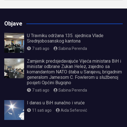
Objave
U Travniku održana 135. sjednica Vlade
Srednjobosanskog kantona
7 sati ago
Sabina Perenda
Zamjenik predsjedavajuće Vijeća ministara BiH i
ministar odbrane Zukan Helez, zajedno sa
komandantom NATO štaba u Sarajevu, brigadnim
generalom Jamesom C. Fowlerom u službenoj
posjeti Općini Bugojno
7 sati ago
Sabina Perenda
I danas u BiH sunačno i vruće
11 sati ago
Aida Seferović