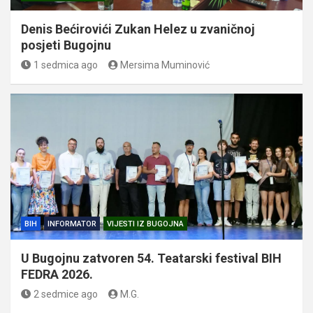
Denis Bećirovići Zukan Helez u zvaničnoj
posjeti Bugojnu
1 sedmica ago
Mersima Muminović
BIH
INFORMATOR
VIJESTI IZ BUGOJNA
U Bugojnu zatvoren 54. Teatarski festival BIH
FEDRA 2026.
2 sedmice ago
M.G.