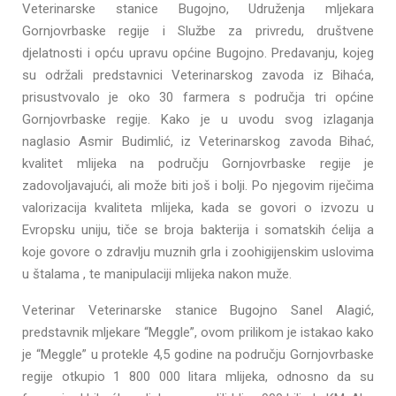
Veterinarske stanice Bugojno, Udruženja mljekara
Gornjovrbaske regije i Službe za privredu, društvene
djelatnosti i opću upravu općine Bugojno. Predavanju, kojeg
su održali predstavnici Veterinarskog zavoda iz Bihaća,
prisustvovalo je oko 30 farmera s područja tri općine
Gornjovrbaske regije. Kako je u uvodu svog izlaganja
naglasio Asmir Budimlić, iz Veterinarskog zavoda Bihać,
kvalitet mlijeka na području Gornjovrbaske regije je
zadovoljavajući, ali može biti još i bolji. Po njegovim riječima
valorizacija kvaliteta mlijeka, kada se govori o izvozu u
Evropsku uniju, tiče se broja bakterija i somatskih ćelija a
koje govore o zdravlju muznih grla i zoohigijenskim uslovima
u štalama , te manipulaciji mlijeka nakon muže.
Veterinar Veterinarske stanice Bugojno Sanel Alagić,
predstavnik mljekare “Meggle”, ovom prilikom je istakao kako
je “Meggle” u protekle 4,5 godine na području Gornjovrbaske
regije otkupio 1 800 000 litara mlijeka, odnosno da su