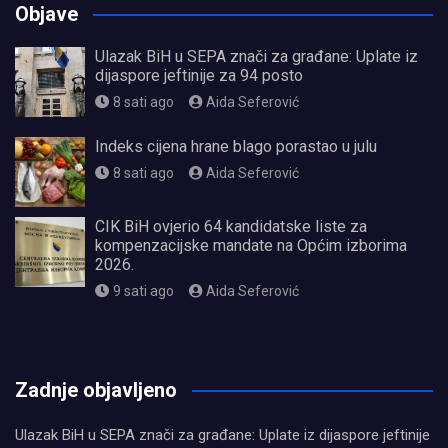
Objave
Ulazak BiH u SEPA znači za građane: Uplate iz
dijaspore jeftinije za 94 posto
8 sati ago
Aida Seferović
Indeks cijena hrane blago porastao u julu
8 sati ago
Aida Seferović
CIK BiH ovjerio 64 kandidatske liste za
kompenzacijske mandate na Općim izborima
2026.
9 sati ago
Aida Seferović
олимп казино
Zadnje objavljeno
Ulazak BiH u SEPA znači za građane: Uplate iz dijaspore jeftinije