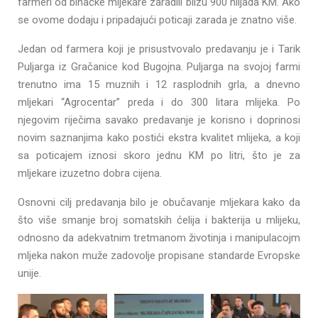
farmeri od bihaćke mljekare zaradili blizu 900 hiljada KM. Ako
se ovome dodaju i pripadajući poticaji zarada je znatno više.
Jedan od farmera koji je prisustvovalo predavanju je i Tarik
Puljarga iz Gračanice kod Bugojna. Puljarga na svojoj farmi
trenutno ima 15 muznih i 12 rasplodnih grla, a dnevno
mljekari “Agrocentar” preda i do 300 litara mlijeka. Po
njegovim riječima savako predavanje je korisno i doprinosi
novim saznanjima kako postići ekstra kvalitet mlijeka, a koji
sa poticajem iznosi skoro jednu KM po litri, što je za
mljekare izuzetno dobra cijena.
Osnovni cilj predavanja bilo je obučavanje mljekara kako da
što više smanje broj somatskih ćelija i bakterija u mlijeku,
odnosno da adekvatnim tretmanom životinja i manipulacojm
mljeka nakon muže zadovolje propisane standarde Evropske
unije.