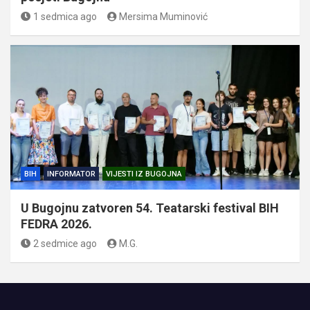
1 sedmica ago
Mersima Muminović
BIH
INFORMATOR
VIJESTI IZ BUGOJNA
U Bugojnu zatvoren 54. Teatarski festival BIH
FEDRA 2026.
2 sedmice ago
M.G.