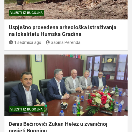
VIJESTI IZ BUGOJNA
Uspješno provedena arheološka istraživanja
na lokalitetu Humska Gradina
1 sedmica ago
Sabina Perenda
VIJESTI IZ BUGOJNA
Denis Bećirovići Zukan Helez u zvaničnoj
posjeti Bugojnu