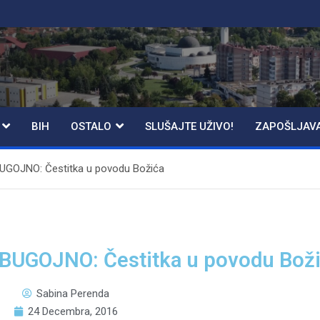
BIH
OSTALO
SLUŠAJTE UŽIVO!
ZAPOŠLJAV
GOJNO: Čestitka u povodu Božića
UGOJNO: Čestitka u povodu Bož
Sabina Perenda
24 Decembra, 2016