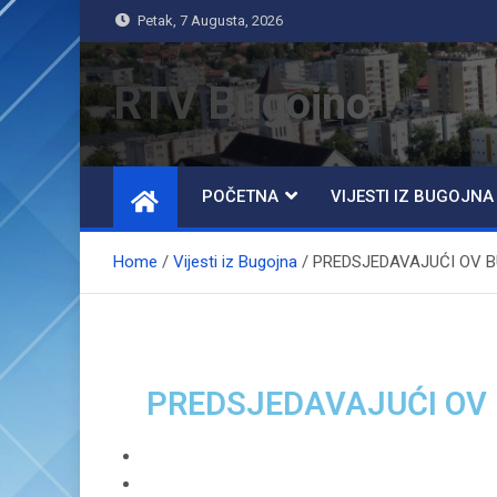
Petak, 7 Augusta, 2026
RTV Bugojno
POČETNA
VIJESTI IZ BUGOJNA
Home
Vijesti iz Bugojna
PREDSJEDAVAJUĆI OV BU
PREDSJEDAVAJUĆI OV B