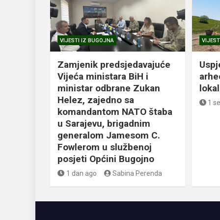
VIJESTI IZ BUGOJNA
VIJEST
Zamjenik predsjedavajuće
Uspj
Vijeća ministara BiH i
arhe
ministar odbrane Zukan
loka
Helez, zajedno sa
1 s
komandantom NATO štaba
u Sarajevu, brigadnim
generalom Jamesom C.
Fowlerom u službenoj
posjeti Općini Bugojno
1 dan ago
Sabina Perenda