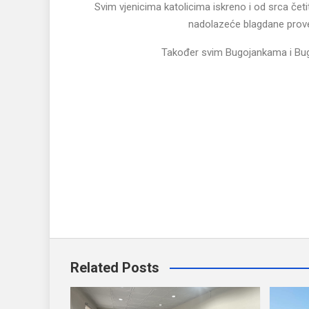
Svim vjenicima katolicima iskreno i od srca čet
nadolazeće blagdane provede
Također svim Bugojankama i Bugoj
Predsjedatelj 
Igo
Related Posts