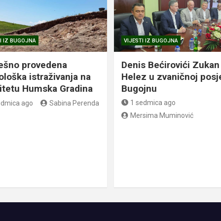
I IZ BUGOJNA
VIJESTI IZ BUGOJNA
ešno provedena
Denis Bećirovići Zukan
ološka istraživanja na
Helez u zvaničnoj posj
litetu Humska Gradina
Bugojnu
1 sedmica ago
edmica ago
Sabina Perenda
Mersima Muminović