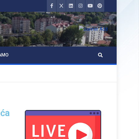
AMO
ića