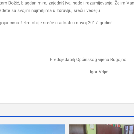
itam Božić, blagdan mira, zajedništva, nade i razumijevanja. Želim Va
te sa svojim najmilijima u zdravlju, sreći i veselju.
ancima želim obilje sreće i radosti u novoj 2017. godini!
Općinskog vijeća Bugojno
r Vrljić