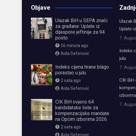
Objave
Zadnj
Ulazak BiH u SEPA znači
Ulazak B
za građane: Uplate iz
Uplate i
dijaspore jeftinije za 94
posto
7. Augus
56 minuta ago
Indeks c
Aida Seferović
julu
Indeks cijena hrane blago
7. Augus
porastao u julu
CIK BiH 
2 sata ago
kompenz
Aida Seferović
izborima
CIK BiH ovjerio 64
7. Augus
kandidatske liste za
kompenzacijske mandate
na Općim izborima 2026.
2 sata ago
Aida Seferović