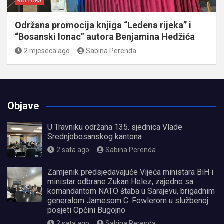
KULTURA
Održana promocija knjiga “Ledena rijeka” i
“Bosanski lonac” autora Benjamina Hedžića
2 mjeseca ago
Sabina Perenda
Objave
U Travniku održana 135. sjednica Vlade
Srednjobosanskog kantona
2 sata ago
Sabina Perenda
Zamjenik predsjedavajuće Vijeća ministara BiH i
ministar odbrane Zukan Helez, zajedno sa
komandantom NATO štaba u Sarajevu, brigadnim
generalom Jamesom C. Fowlerom u službenoj
posjeti Općini Bugojno
2 sata ago
Sabina Perenda