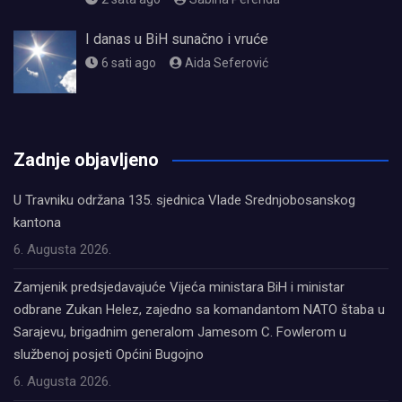
I danas u BiH sunačno i vruće
6 sati ago
Aida Seferović
олимп казино
Zadnje objavljeno
U Travniku održana 135. sjednica Vlade Srednjobosanskog
kantona
6. Augusta 2026.
Zamjenik predsjedavajuće Vijeća ministara BiH i ministar
odbrane Zukan Helez, zajedno sa komandantom NATO štaba u
Sarajevu, brigadnim generalom Jamesom C. Fowlerom u
službenoj posjeti Općini Bugojno
6. Augusta 2026.