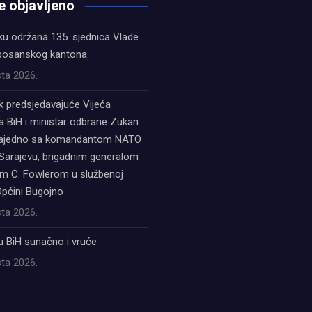
e objavljeno
ku održana 135. sjednica Vlade
bosanskog kantona
ta 2026.
k predsjedavajuće Vijeća
a BiH i ministar odbrane Zukan
zajedno sa komandantom NATO
Sarajevu, brigadnim generalom
 C. Fowlerom u službenoj
Općini Bugojno
ta 2026.
u BiH sunačno i vruće
ta 2026.