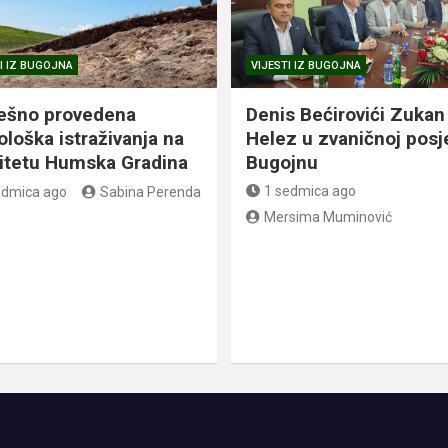
I IZ BUGOJNA
VIJESTI IZ BUGOJNA
ešno provedena
Denis Bećirovići Zukan
ološka istraživanja na
Helez u zvaničnoj posj
litetu Humska Gradina
Bugojnu
1 sedmica ago
edmica ago
Sabina Perenda
Mersima Muminović