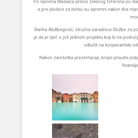
Po riječima Maslaća prinos zelenog feferona po dun
a prvi plodovi za berbu su spremni nakon dva mjes
mog
Bariha Abdibegović, stručna saradnica Službe za pol
je da je riječ o još jednom projektu koji bi na podr
odlučili na kooperantski 
Nakon završetka prezentacije, brojni prisutni polj
finansij