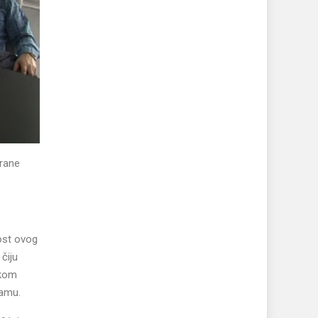
irane
ost ovog
čiju
okom
ramu.