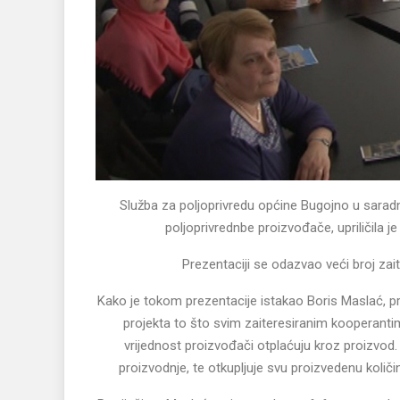
Služba za poljoprivredu općine Bugojno u sarad
poljoprivrednbe proizvođače, upriličila 
Prezentaciji se odazvao veći broj zai
Kako je tokom prezentacije istakao Boris Maslać, p
projekta to što svim zaiteresiranim kooperantima
vrijednost proizvođači otplaćuju kroz proizvo
proizvodnje, te otkupljuje svu proizvedenu količi