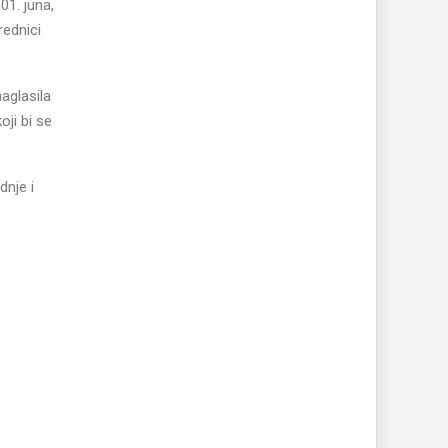
01. juna,
rednici
aglasila
oji bi se
dnje i