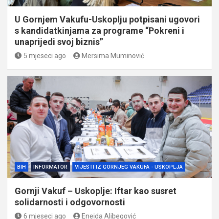
U Gornjem Vakufu-Uskoplju potpisani ugovori
s kandidatkinjama za programe “Pokreni i
unaprijedi svoj biznis”
5 mjeseci ago
Mersima Muminović
BIH
INFORMATOR
VIJESTI IZ GORNJEG VAKUFA - USKOPLJA
Gornji Vakuf – Uskoplje: Iftar kao susret
solidarnosti i odgovornosti
6 mjeseci ago
Eneida Alibegović