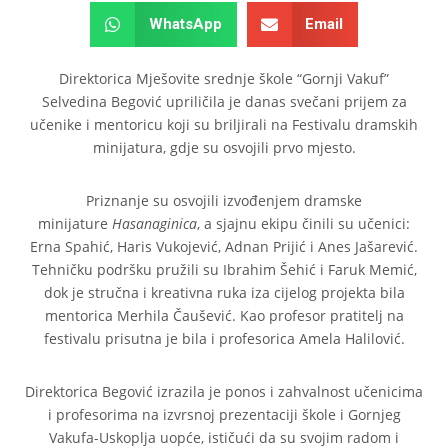
WhatsApp
Email
Direktorica Mješovite srednje škole “Gornji Vakuf”
Selvedina Begović upriličila je danas svečani prijem za
učenike i mentoricu koji su briljirali na Festivalu dramskih
minijatura, gdje su osvojili prvo mjesto.
Priznanje su osvojili izvođenjem dramske
minijature
Hasanaginica
, a sjajnu ekipu činili su učenici:
Erna Spahić, Haris Vukojević, Adnan Prijić i Anes Jašarević.
Tehničku podršku pružili su Ibrahim Šehić i Faruk Memić,
dok je stručna i kreativna ruka iza cijelog projekta bila
mentorica Merhila Čaušević. Kao profesor pratitelj na
festivalu prisutna je bila i profesorica Amela Halilović.
Direktorica Begović izrazila je ponos i zahvalnost učenicima
i profesorima na izvrsnoj prezentaciji škole i Gornjeg
Vakufa-Uskoplja uopće, ističući da su svojim radom i