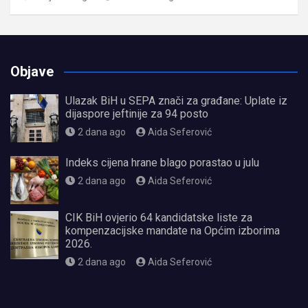
Objave
Ulazak BiH u SEPA znači za građane: Uplate iz
dijaspore jeftinije za 94 posto
2 dana ago
Aida Seferović
Indeks cijena hrane blago porastao u julu
2 dana ago
Aida Seferović
CIK BiH ovjerio 64 kandidatske liste za
kompenzacijske mandate na Općim izborima
2026.
2 dana ago
Aida Seferović
олимп казино