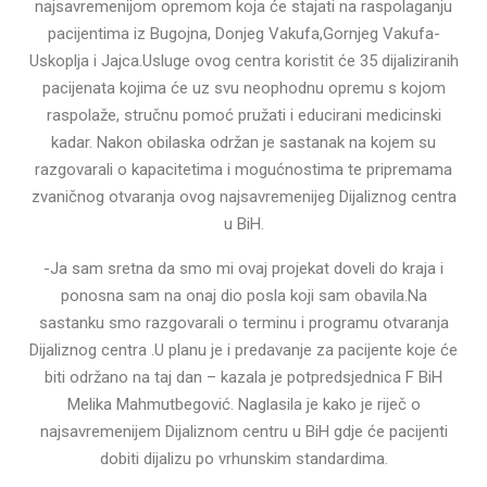
najsavremenijom opremom koja će stajati na raspolaganju
pacijentima iz Bugojna, Donjeg Vakufa,Gornjeg Vakufa-
Uskoplja i Jajca.Usluge ovog centra koristit će 35 dijaliziranih
pacijenata kojima će uz svu neophodnu opremu s kojom
raspolaže, stručnu pomoć pružati i educirani medicinski
kadar. Nakon obilaska održan je sastanak na kojem su
razgovarali o kapacitetima i mogućnostima te pripremama
zvaničnog otvaranja ovog najsavremenijeg Dijaliznog centra
u BiH.
-Ja sam sretna da smo mi ovaj projekat doveli do kraja i
ponosna sam na onaj dio posla koji sam obavila.Na
sastanku smo razgovarali o terminu i programu otvaranja
Dijaliznog centra .U planu je i predavanje za pacijente koje će
biti održano na taj dan – kazala je potpredsjednica F BiH
Melika Mahmutbegović. Naglasila je kako je riječ o
najsavremenijem Dijaliznom centru u BiH gdje će pacijenti
dobiti dijalizu po vrhunskim standardima.