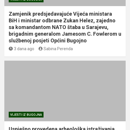
Zamjenik predsjedavajuće Vijeća ministara
BiH i ministar odbrane Zukan Helez, zajedno
sa komandantom NATO štaba u Sarajevu,
brigadnim generalom Jamesom C. Fowlerom u
službenoj posjeti Općini Bugojno
3 dana ago
Sabina Perenda
VIJESTI IZ BUGOJNA
Uspješno provedena arheološka istraživanja