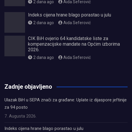
2 dana ago
Aida Seferović
Indeks cijena hrane blago porastao u julu
2 dana ago
Aida Seferović
CIK BiH ovjerio 64 kandidatske liste za
kompenzacijske mandate na Općim izborima
2026.
2 dana ago
Aida Seferović
олимп казино
Zadnje objavljeno
Ulazak BiH u SEPA znači za građane: Uplate iz dijaspore jeftinije
za 94 posto
7. Augusta 2026.
Indeks cijena hrane blago porastao u julu