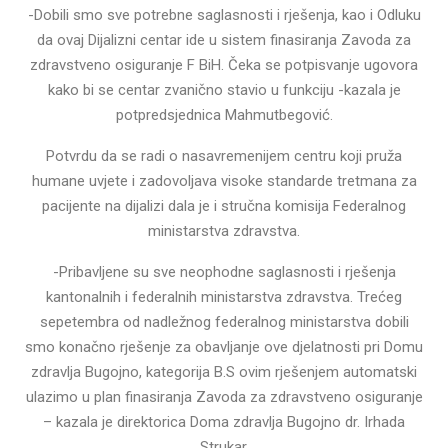
-Dobili smo sve potrebne saglasnosti i rješenja, kao i Odluku
da ovaj Dijalizni centar ide u sistem finasiranja Zavoda za
zdravstveno osiguranje F BiH. Čeka se potpisvanje ugovora
kako bi se centar zvanično stavio u funkciju -kazala je
potpredsjednica Mahmutbegović.
Potvrdu da se radi o nasavremenijem centru koji pruža
humane uvjete i zadovoljava visoke standarde tretmana za
pacijente na dijalizi dala je i stručna komisija Federalnog
ministarstva zdravstva.
-Pribavljene su sve neophodne saglasnosti i rješenja
kantonalnih i federalnih ministarstva zdravstva. Trećeg
sepetembra od nadležnog federalnog ministarstva dobili
smo konačno rješenje za obavljanje ove djelatnosti pri Domu
zdravlja Bugojno, kategorija B.S ovim rješenjem automatski
ulazimo u plan finasiranja Zavoda za zdravstveno osiguranje
– kazala je direktorica Doma zdravlja Bugojno dr. Irhada
Strukar.