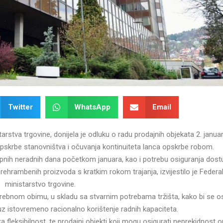
Twitter
WhatsApp
Email
arstva trgovine, donijela je odluku o radu prodajnih objekata 2. janua
opskrbe stanovništva i očuvanja kontinuiteta lanca opskrbe robom.
opnih neradnih dana početkom januara, kao i potrebu osiguranja dost
prehrambenih proizvoda s kratkim rokom trajanja, izvijestilo je Federa
ministarstvo trgovine.
otrebnom obimu, u skladu sa stvarnim potrebama tržišta, kako bi se o
z istovremeno racionalno korištenje radnih kapaciteta.
fleksibilnost, te prodajni objekti koji mogu osigurati neprekidnost 