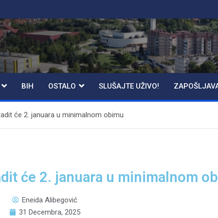
BIH
OSTALO
SLUŠAJTE UŽIVO!
ZAPOŠLJAV
 radit će 2. januara u minimalnom obimu
radit će 2. januara u minimalnom o
Eneida Alibegović
31 Decembra, 2025