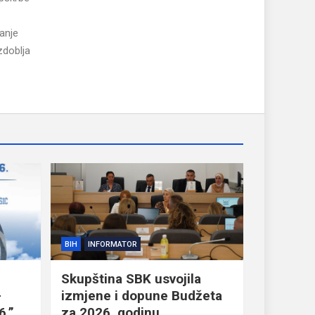
ranje
zdoblja
BIH
INFORMATOR
Skupština SBK usvojila
–
izmjene i dopune Budžeta
6.”
za 2026. godinu