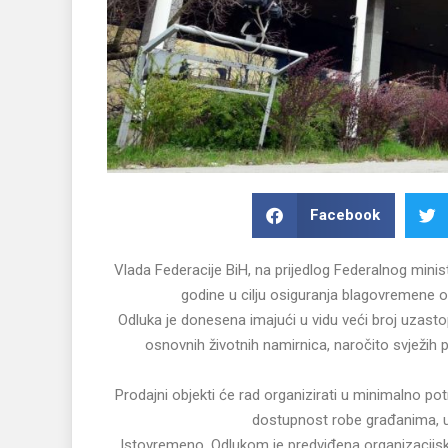
Facebook
Vlada Federacije BiH, na prijedlog Federalnog minist
godine u cilju osiguranja blagovremene 
Odluka je donesena imajući u vidu veći broj uzast
osnovnih životnih namirnica, naročito svježih 
Prodajni objekti će rad organizirati u minimalno p
dostupnost robe građanima, u
Istovremeno, Odlukom je predviđena organizacijska 