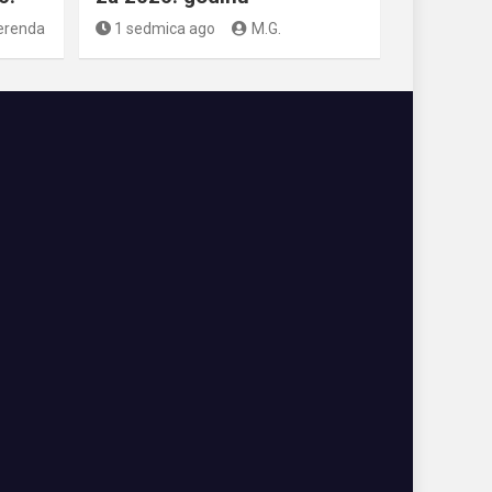
erenda
1 sedmica ago
M.G.