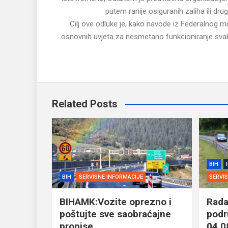
putem ranije osiguranih zaliha ili dru
Cilj ove odluke je, kako navode iz Federalnog min
osnovnih uvjeta za nesmetano funkcioniranje sva
Related Posts
BIH
BIH
SERVISNE INFORMACIJE
SERVI
BIHAMK:Vozite oprezno i
Rada
poštujte sve saobraćajne
podr
propise
04.0