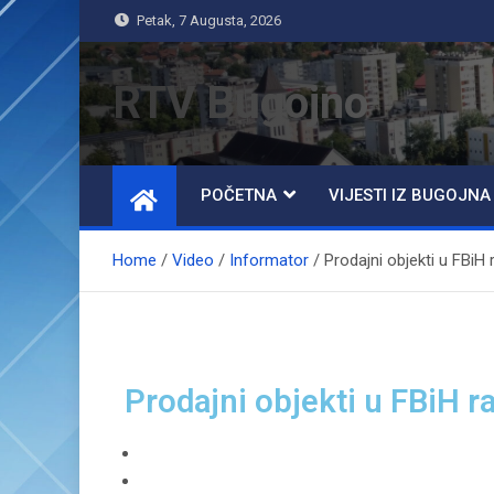
Petak, 7 Augusta, 2026
RTV Bugojno
POČETNA
VIJESTI IZ BUGOJNA
Home
Video
Informator
Prodajni objekti u FBiH
Prodajni objekti u FBiH 