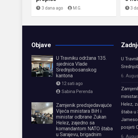
3 dana ago
M.G.
3 d
Objave
Zadnj
U Travniku održana 135.
U Travni
sjednica Vlade
Srednjo
Srednjobosanskog
kantona
6. Augus
12 sati ago
Zamjeni
Sabina Perenda
ministar
Helez, 
Zamjenik predsjedavajuće
Vijeća ministara BiH i
štaba u 
ministar odbrane Zukan
Jamesom
Helez, zajedno sa
posjeti 
komandantom NATO štaba
u Sarajevu, brigadnim
6. Augus