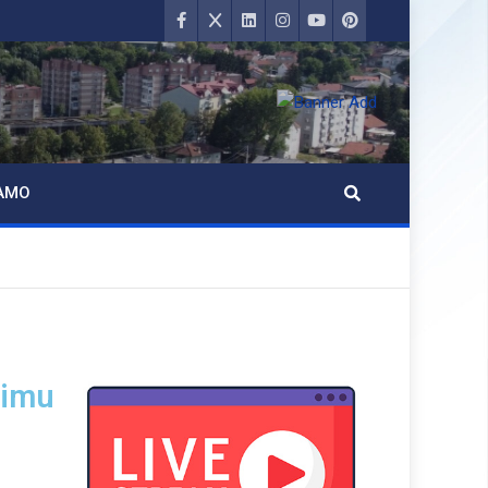
AMO
bimu