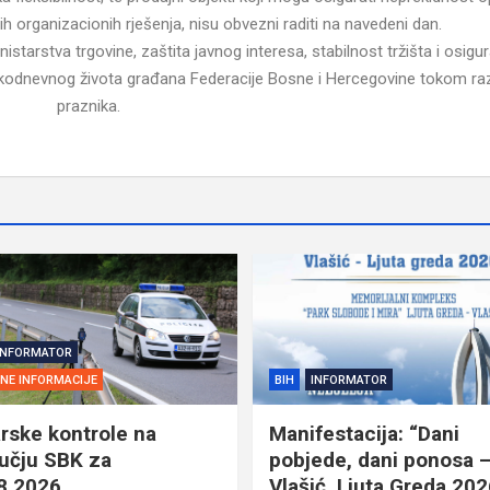
gih organizacionih rješenja, nisu obvezni raditi na navedeni dan.
istarstva trgovine, zaštita javnog interesa, stabilnost tržišta i osigu
kodnevnog života građana Federacije Bosne i Hercegovine tokom ra
praznika.
INFORMATOR
SNE INFORMACIJE
BIH
INFORMATOR
rske kontrole na
Manifestacija: “Dani
učju SBK za
pobjede, dani ponosa 
8.2026.
Vlašić, Ljuta Greda 202