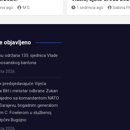
ana ago
M.G.
1 sedmica ago
Sabina P
e objavljeno
ku održana 135. sjednica Vlade
bosanskog kantona
ta 2026.
k predsjedavajuće Vijeća
a BiH i ministar odbrane Zukan
zajedno sa komandantom NATO
Sarajevu, brigadnim generalom
 C. Fowlerom u službenoj
Općini Bugojno
ta 2026.