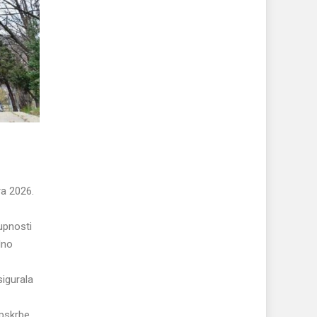
ra 2026.
upnosti
lno
sigurala
opskrbe