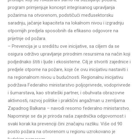
program primjenjuje koncept integrisanog upravljanja
požarima na otvorenom, podstičući međusektorsku
saradnju, jačanje kapaciteta na lokalnom nivou i izgradnju
otpornijih predjela sposobnih da efikasno odgovore na
prijetnje od požara.
– Prevencija je u središtu ove inicijative, sa ciljem da se
osigura održivo upravljanje prirodnim resursima na način koji
podjednako štiti i ljude i ekosisteme. Cilj je stvoriti zajednice i
predjele otporne na požare, koje će ovu inicijativu nastaviti i
na regionalnom nivou u budućnosti. Regionalnu inicijativu
podržava Federalno ministarstvo poljoprivrede, vodoprivrede
i šumarstava, kao strateški partner, i obuhvata obrazovne
aktivnosti, razvoj politike i praktični angažman u zemljama
Zapadnog Balkana – navodi resorno federalno ministarstvo.
Napominje se da je priroda naša zajednička odgovornost i
svaki korak ka prevenciji čini značajnu razliku. Više od 90
posto požara na otvorenom u regionu uzrokovano je