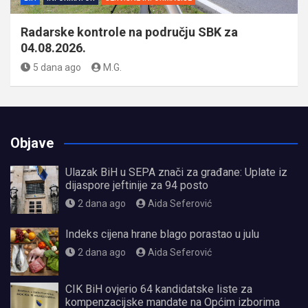
Radarske kontrole na području SBK za
04.08.2026.
5 dana ago
M.G.
Objave
Ulazak BiH u SEPA znači za građane: Uplate iz
dijaspore jeftinije za 94 posto
2 dana ago
Aida Seferović
Indeks cijena hrane blago porastao u julu
2 dana ago
Aida Seferović
CIK BiH ovjerio 64 kandidatske liste za
kompenzacijske mandate na Općim izborima