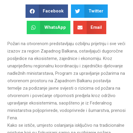
Facebook
Twitter
WhatsApp
Email
Požari na otvorenom predstavljaju ozbiljnu prijetnju i sve veći
izazov za region Zapadnog Balkana, ostavljajući dugoročne
posljedice na ekosisteme, zajednice i ekonomiju. Kroz
unaprijeđenu regionalnu koordinaciju i zajedničko djelovanje
nadležnih ministarstava, Program za upravljanje požarima na
otvorenom prostoru na Zapadnom Balkanu postavlja
temelje za podizanje javne svijesti o rizicima od požara na
otvorenom i povećanje otpornosti predjela kroz održivo
upravljanje ekosistemima, saopšteno je iz Federalnog
ministarstva poljoprivrede, vodoprivrede i šumarstva, prenosi
Fena.
Kako se ističe, umjesto oslanjanja isključivo na tradicionalne
pristupe koji su fokusirani samo na suzbijanje požara,