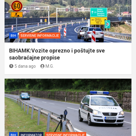
BIH
SERVISNE INFORMACIJE
BIHAMK:Vozite oprezno i poštujte sve
saobraćajne propise
5 dana ago
M.G.
BIH
INFORMATOR
SERVISNE INFORMACIJE