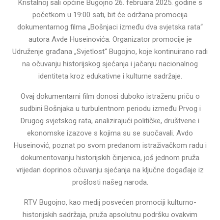
Kristalnoj sali općine Bugojno 26. februara 2025. godine s
početkom u 19:00 sati, bit će održana promocija
dokumentarnog filma „Bošnjaci između dva svjetska rata“
autora Avde Huseinovića. Organizator promocije je
Udruženje građana „Svjetlost“ Bugojno, koje kontinuirano radi
na očuvanju historijskog sjećanja i jačanju nacionalnog
identiteta kroz edukativne i kulturne sadržaje.
Ovaj dokumentarni film donosi duboko istraženu priču o
sudbini Bošnjaka u turbulentnom periodu između Prvog i
Drugog svjetskog rata, analizirajući političke, društvene i
ekonomske izazove s kojima su se suočavali. Avdo
Huseinović, poznat po svom predanom istraživačkom radu i
dokumentovanju historijskih činjenica, još jednom pruža
vrijedan doprinos očuvanju sjećanja na ključne događaje iz
prošlosti našeg naroda.
RTV Bugojno, kao medij posvećen promociji kulturno-
historijskih sadržaja, pruža apsolutnu podršku ovakvim