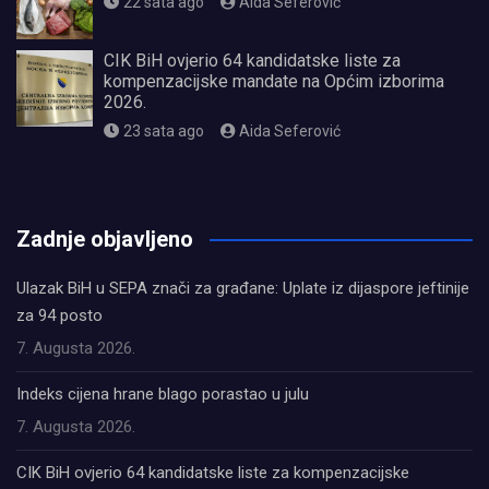
22 sata ago
Aida Seferović
CIK BiH ovjerio 64 kandidatske liste za
kompenzacijske mandate na Općim izborima
2026.
23 sata ago
Aida Seferović
олимп казино
Zadnje objavljeno
Ulazak BiH u SEPA znači za građane: Uplate iz dijaspore jeftinije
za 94 posto
7. Augusta 2026.
Indeks cijena hrane blago porastao u julu
7. Augusta 2026.
CIK BiH ovjerio 64 kandidatske liste za kompenzacijske