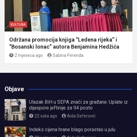
KULTURA
Održana promocija knjiga “Ledena rijeka” i
“Bosanski lonac” autora Benjamina Hedžića
2 mjeseca ago
Sabina Perenda
Objave
Ulazak BiH u SEPA znači za građane: Uplate iz
dijaspore jeftinije za 94 posto
22 sata ago
Aida Seferović
Indeks cijena hrane blago porastao u julu