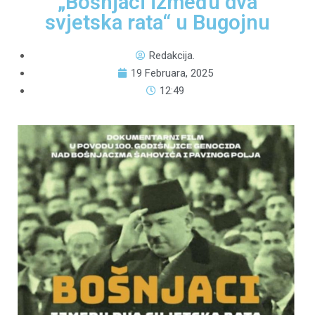
„Bošnjaci između dva
svjetska rata“ u Bugojnu
Redakcija.
19 Februara, 2025
12:49