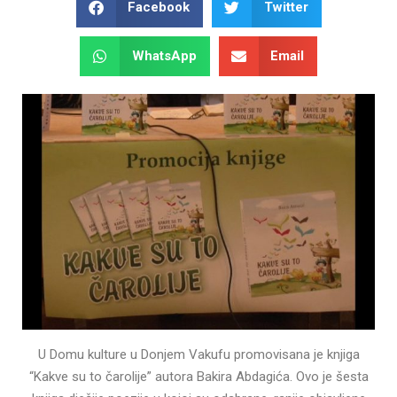
Facebook
Twitter
WhatsApp
Email
U Domu kulture u Donjem Vakufu promovisana je knjiga
“Kakve su to čarolije” autora Bakira Abdagića. Ovo je šesta