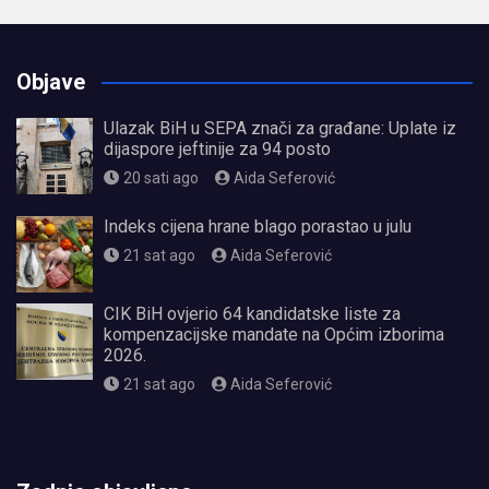
Objave
Ulazak BiH u SEPA znači za građane: Uplate iz
dijaspore jeftinije za 94 posto
20 sati ago
Aida Seferović
Indeks cijena hrane blago porastao u julu
21 sat ago
Aida Seferović
CIK BiH ovjerio 64 kandidatske liste za
kompenzacijske mandate na Općim izborima
2026.
21 sat ago
Aida Seferović
олимп казино