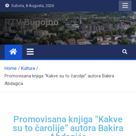
Subota, 8 Augusta, 2026
RTV Bugojno
Home
Kultura
Promovisana knjiga “Kakve su to čarolije” autora Bakira
Abdagića
Promovisana knjiga “Kakve
su to čarolije” autora Bakira