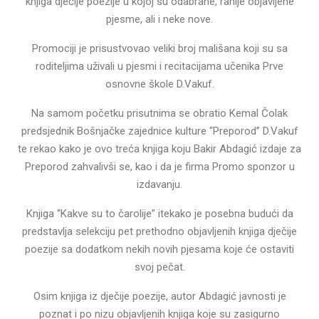
knjiga dječije poezije u kojoj su odabrane, ranije objavljene
pjesme, ali i neke nove.
Promociji je prisustvovao veliki broj mališana koji su sa
roditeljima uživali u pjesmi i recitacijama učenika Prve
osnovne škole D.Vakuf.
Na samom početku prisutnima se obratio Kemal Čolak
predsjednik Bošnjačke zajednice kulture “Preporod” D.Vakuf
te rekao kako je ovo treća knjiga koju Bakir Abdagić izdaje za
Preporod zahvalivši se, kao i da je firma Promo sponzor u
izdavanju.
Knjiga “Kakve su to čarolije” itekako je posebna budući da
predstavlja selekciju pet prethodno objavljenih knjiga dječije
poezije sa dodatkom nekih novih pjesama koje će ostaviti
svoj pečat.
Osim knjiga iz dječije poezije, autor Abdagić javnosti je
poznat i po nizu objavljenih knjiga koje su zasigurno