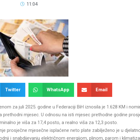
11:04
Twitter
WhatsApp
Email
om za juli 2025. godine u Federaciji BiH iznosila je 1.628 KM i nomi
 na prethodni mjesec. U odnosu na isti mjesec prethodne godine pros
inalno je viša za 17,4 posto, a realno viša za 12,3 posto.
nje prosječne mjesečne isplaćene neto plate zabilježeno je u djelatno
odnji i snabdijevanju električnom energijom, plinom, parom i klimatizac