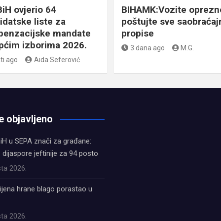
BiH ovjerio 64
BIHAMK:Vozite oprezno
idatske liste za
poštujte sve saobraćaj
enzacijske mandate
propise
pćim izborima 2026.
3 dana ago
M.G.
ti ago
Aida Seferović
e objavljeno
iH u SEPA znači za građane:
z dijaspore jeftinije za 94 posto
ta 2026.
ijena hrane blago porastao u
ta 2026.