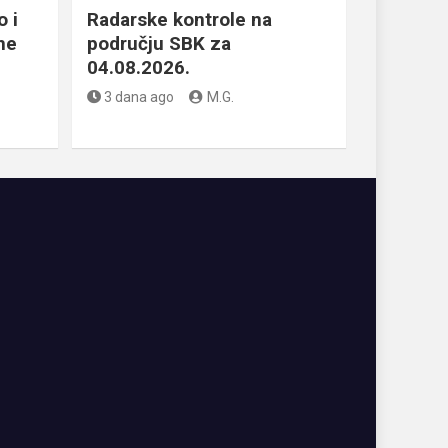
 i
Radarske kontrole na
ne
području SBK za
04.08.2026.
3 dana ago
M.G.