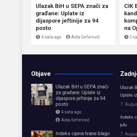
Ulazak BiH u SEPA znači za
CIK 
građane: Uplate iz
kand
dijaspore jeftinije za 94
komp
posto
na O
4 sata ago
Aida Seferović
5 sa
Objave
Zadnj
Ulazak BiH u SEPA znači
Ulazak B
za građane: Uplate iz
Uplate i
dijaspore jeftinije za 94
posto
7. Augus
4 sata ago
Indeks c
Aida Seferović
julu
Indeks cijena hrane blago
7. Augus