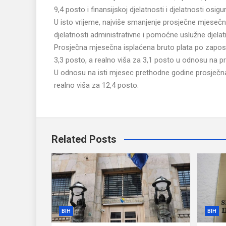
9,4 posto i finansijskoj djelatnosti i djelatnosti os
U isto vrijeme, najviše smanjenje prosječne mjesečne
djelatnosti administrativne i pomoćne uslužne djela
Prosječna mjesečna isplaćena bruto plata po zaposlen
3,3 posto, a realno viša za 3,1 posto u odnosu na p
U odnosu na isti mjesec prethodne godine prosječna 
realno viša za 12,4 posto.
Related Posts
BIH
BIH