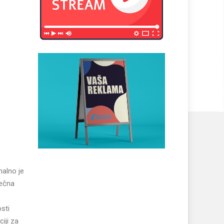
nalno je
ječna
sti
iji za