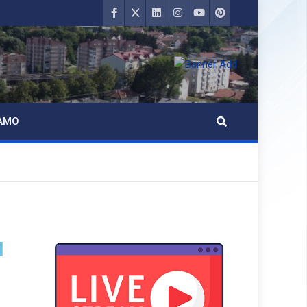
AMO
M