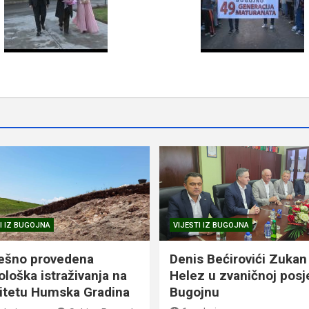
I IZ BUGOJNA
VIJESTI IZ BUGOJNA
ešno provedena
Denis Bećirovići Zukan
ološka istraživanja na
Helez u zvaničnoj posj
litetu Humska Gradina
Bugojnu