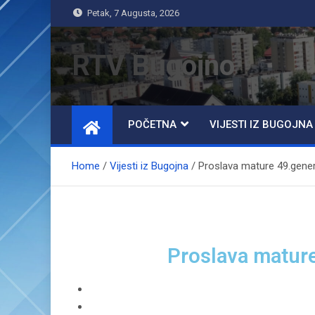
Petak, 7 Augusta, 2026
RTV Bugojno
POČETNA
VIJESTI IZ BUGOJNA
Home
Vijesti iz Bugojna
Proslava mature 49.gene
Proslava matur