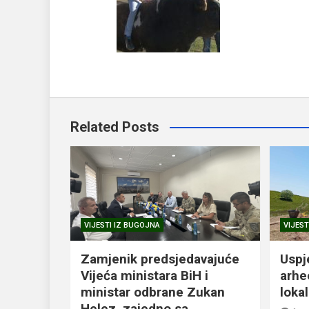
Related Posts
VIJESTI IZ BUGOJNA
VIJEST
Zamjenik predsjedavajuće
Uspj
Vijeća ministara BiH i
arhe
ministar odbrane Zukan
loka
Helez, zajedno sa