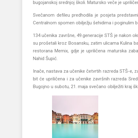
bugojanskoj srednjoj školi. Matursko veče je uprilič
Svečanom defileu predhodila je posjeta predstavni
Centralnom spomen obilježju šehidima i poginulim 
134 učenika završne, 49.generacije STŠ je nakon oku
su prošetali kroz Bosansku, zatim ulicama Kulina 
restorana Memix, gdje je upriličena maturska zab
Nahid Šupić.
Inače, nastava za učenike četvrtih razreda STŠ-e, za
bit će upriličena i za učenike završnih razreda Sre
Bugojno u subotu, 21. maja svečano obilježiti kraj šk