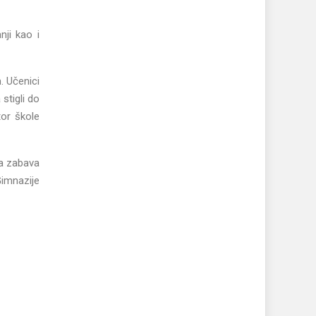
nji kao i
. Učenici
stigli do
or škole
ka zabava
Gimnazije