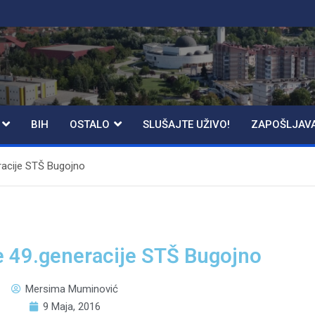
BIH
OSTALO
SLUŠAJTE UŽIVO!
ZAPOŠLJAV
racije STŠ Bugojno
e 49.generacije STŠ Bugojno
Mersima Muminović
9 Maja, 2016