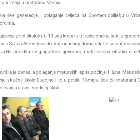
eno 6. maja u restoranu Memix.
ka ove generacije, i polaganje cvijeća na Spomen obilježju u Vrba
borcima.
pljanja pred školom, u 19 sati krenula u tradicionalnu šetnju gradom
bana i Sultan Ahmedovu do Vatrogasnog doma odakle su autobusima 
ava.Na početku se ,prigodnim govorom, maturantima obratio direkt
vršila je danas, a polaganje maturskih ispita počinje 1. juna. Maturs
dnje stručne škole Bugojno i to u petak, 13.maja, dok će maturanti 
olovanja u ovoj srednjoj školi.