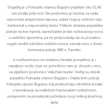
Događaj je u Policijsku stanicu Bugojno prijavljen oko 02,40
sati poslije pola noći. Na poslovnicu je bačena za sada
nepoznata eksplozivna naprava, usljed čega je oštečen ulaz
i bankomat u neposrednoj blizini. Prilikom dolaska pripadnika
policije na lice mjesta, ispred banke je bilo razbacanog novca
u različitim apoenima, pa se pretpostavlja da su provalnici
uspjeli otuđiti određenu količinu novca, saznali smo u Uredu
komesara policije SBK u Travniku.
U međuvremenu na stadionu Hendek pronađeno je i
zapaljeno vozilo, koje se, potvrđeno nam je, dovodi u vezu
sa pljačkom poslovnice Vakufske banke. Uviđaj su obavili
pripadnici Policijske stanice Bugojno i Odjela krim policije
Policijske uprave Bugojno, koji preduzimaju određene korake
u koordinaciji sa nadležnim Kantonalnim tužilaštvom,
usmjerenim na pronalazak počinilaca ovog teškog krivičnog
djela.