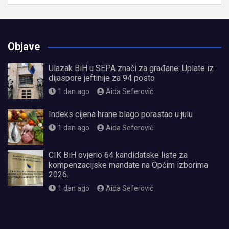
Objave
Ulazak BiH u SEPA znači za građane: Uplate iz
dijaspore jeftinije za 94 posto
1 dan ago
Aida Seferović
Indeks cijena hrane blago porastao u julu
1 dan ago
Aida Seferović
CIK BiH ovjerio 64 kandidatske liste za
kompenzacijske mandate na Općim izborima
2026.
1 dan ago
Aida Seferović
олимп казино