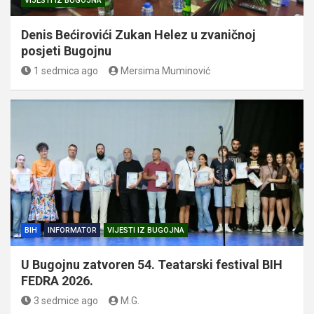
VIJESTI IZ BUGOJNA
Denis Bećirovići Zukan Helez u zvaničnoj
posjeti Bugojnu
1 sedmica ago
Mersima Muminović
BIH
INFORMATOR
VIJESTI IZ BUGOJNA
U Bugojnu zatvoren 54. Teatarski festival BIH
FEDRA 2026.
3 sedmice ago
M.G.