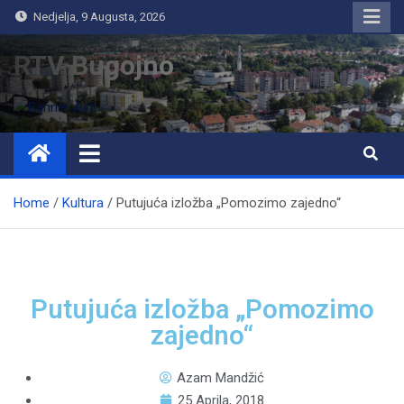
Nedjelja, 9 Augusta, 2026
RTV Bugojno
Home
Kultura
Putujuća izložba „Pomozimo zajedno“
Putujuća izložba „Pomozimo
zajedno“
Azam Mandžić
25 Aprila, 2018