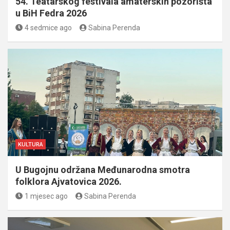
54. Teatarskog festivala amaterskih pozorišta
u BiH Fedra 2026
4 sedmice ago
Sabina Perenda
KULTURA
U Bugojnu održana Međunarodna smotra
folklora Ajvatovica 2026.
1 mjesec ago
Sabina Perenda