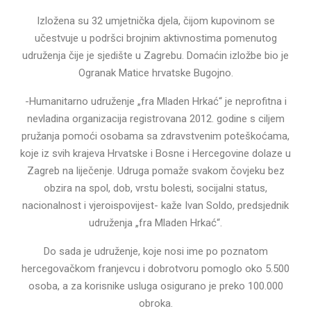
Izložena su 32 umjetnička djela, čijom kupovinom se
učestvuje u podršci brojnim aktivnostima pomenutog
udruženja čije je sjedište u Zagrebu. Domaćin izložbe bio je
Ogranak Matice hrvatske Bugojno.
-Humanitarno udruženje „fra Mladen Hrkać“ je neprofitna i
nevladina organizacija registrovana 2012. godine s ciljem
pružanja pomoći osobama sa zdravstvenim poteškoćama,
koje iz svih krajeva Hrvatske i Bosne i Hercegovine dolaze u
Zagreb na liječenje. Udruga pomaže svakom čovjeku bez
obzira na spol, dob, vrstu bolesti, socijalni status,
nacionalnost i vjeroispovijest- kaže Ivan Soldo, predsjednik
udruženja „fra Mladen Hrkać“.
Do sada je udruženje, koje nosi ime po poznatom
hercegovačkom franjevcu i dobrotvoru pomoglo oko 5.500
osoba, a za korisnike usluga osigurano je preko 100.000
obroka.