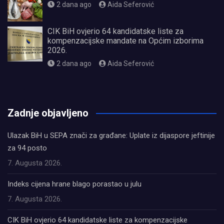
2 dana ago
Aida Seferović
CIK BiH ovjerio 64 kandidatske liste za
kompenzacijske mandate na Općim izborima
2026.
2 dana ago
Aida Seferović
олимп казино
Zadnje objavljeno
Ulazak BiH u SEPA znači za građane: Uplate iz dijaspore jeftinije
za 94 posto
7. Augusta 2026.
Indeks cijena hrane blago porastao u julu
7. Augusta 2026.
CIK BiH ovjerio 64 kandidatske liste za kompenzacijske