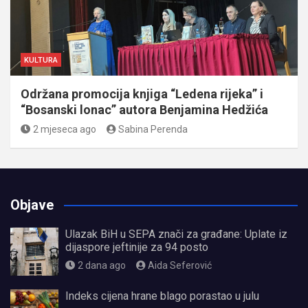
KULTURA
Održana promocija knjiga “Ledena rijeka” i
“Bosanski lonac” autora Benjamina Hedžića
2 mjeseca ago
Sabina Perenda
Objave
Ulazak BiH u SEPA znači za građane: Uplate iz
dijaspore jeftinije za 94 posto
2 dana ago
Aida Seferović
Indeks cijena hrane blago porastao u julu