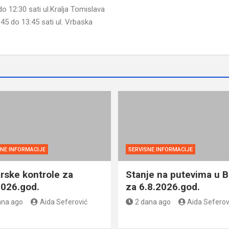
do 12:30 sati ul.Kralja Tomislava
:45 do 13:45 sati ul. Vrbaska
SNE INFORMACIJE
SERVISNE INFORMACIJE
rske kontrole za
Stanje na putevima u B
2026.god.
za 6.8.2026.god.
ana ago
Aida Seferović
2 dana ago
Aida Seferov