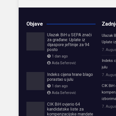
Objave
Zadnj
Ulazak BiH u SEPA znači
Ulazak B
za građane: Uplate iz
Uplate i
dijaspore jeftinije za 94
posto
7. Augus
1 dan ago
Indeks c
Aida Seferović
julu
Indeks cijena hrane blago
7. Augus
porastao u julu
CIK BiH 
1 dan ago
kompenz
Aida Seferović
izborima
CIK BiH ovjerio 64
7. Augus
kandidatske liste za
kompenzacijske mandate