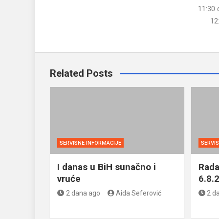
11:30 
12
Related Posts
SERVISNE INFORMACIJE
SERVI
I danas u BiH sunačno i
Rada
vruće
6.8.
2 dana ago
Aida Seferović
2 d