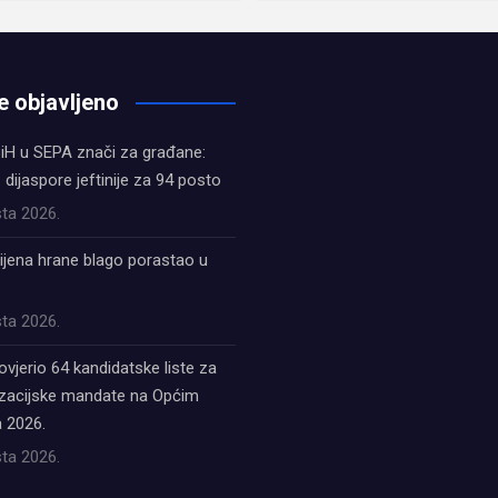
e objavljeno
iH u SEPA znači za građane:
z dijaspore jeftinije za 94 posto
ta 2026.
ijena hrane blago porastao u
ta 2026.
ovjerio 64 kandidatske liste za
acijske mandate na Općim
 2026.
ta 2026.