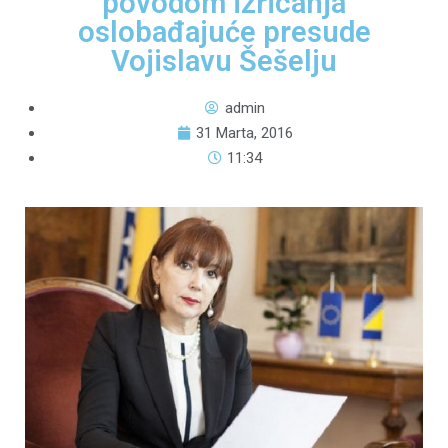
povodom izricanja
oslobađajuće presude
Vojislavu Šešelju
admin
31 Marta, 2016
11:34