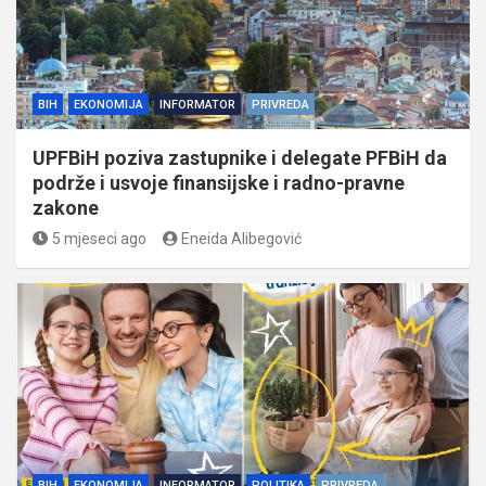
BIH
EKONOMIJA
INFORMATOR
PRIVREDA
UPFBiH poziva zastupnike i delegate PFBiH da
podrže i usvoje finansijske i radno-pravne
zakone
5 mjeseci ago
Eneida Alibegović
BIH
EKONOMIJA
INFORMATOR
POLITIKA
PRIVREDA