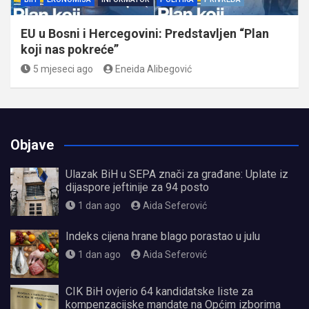
EU u Bosni i Hercegovini: Predstavljen “Plan
koji nas pokreće”
5 mjeseci ago
Eneida Alibegović
Objave
Ulazak BiH u SEPA znači za građane: Uplate iz
dijaspore jeftinije za 94 posto
1 dan ago
Aida Seferović
Indeks cijena hrane blago porastao u julu
1 dan ago
Aida Seferović
CIK BiH ovjerio 64 kandidatske liste za
kompenzacijske mandate na Općim izborima