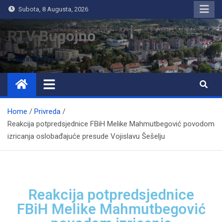
Subota, 8 Augusta, 2026
RTV Bugojno
Home
Privreda
Reakcija potpredsjednice FBiH Melike Mahmutbegović povodom
izricanja oslobađajuće presude Vojislavu Šešelju
Reakcija potpredsjednice
FBiH Melike Mahmutbegović