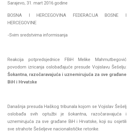
Sarajevo, 31. mart 2016.godine
BOSNA I HERCEGOVINA FEDERACIJA BOSNE I
HERCEGOVINE
-Svim sredstvima informisanja
Reakcija potpredsjednice FBiH Melike Mahmutbegović
povodom izricanja oslobađajuće presude Vojislavu Šešelju:
Šokantna
,
razočaravajuća i uznemirujuća
za sve građane
BiH i Hrvatske
Današnja presuda Haškog tribunala kojom se Vojislav Šešelj
oslobađa svih optužbi je šokantna, razočaravajuća i
uznemirujuća za sve građane BiH i Hrvatske, koji su osjetili
sve strahote Šešeljeve nacionalističke retorike.