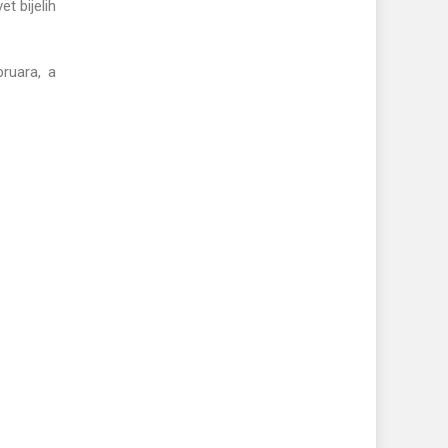
t bijelih
bruara, a