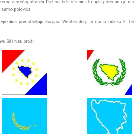
rema vijorećoj stranici. Duž najduže stranice trougla poredano je deve
di samo polovica.
zvjezdice predstavljaju Europu. Westerndorp je donio odluku 3. fe
avu BiH nisu prošli.