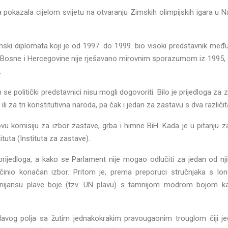
 pokazala cijelom svijetu na otvaranju Zimskih olimpijskih igara u N
ski diplomata koji je od 1997. do 1999. bio visoki predstavnik me
e Bosne i Hercegovine nije rješavano mirovnim sporazumom iz 1995, 
.
ih se politički predstavnici nisu mogli dogovoriti. Bilo je prijedloga za
li za tri konstitutivna naroda, pa čak i jedan za zastavu s dva različita
komisiju za izbor zastave, grba i himne BiH. Kada je u pitanju z
uta (Instituta za zastave).
 prijedloga, a kako se Parlament nije mogao odlučiti za jedan od nji
 učinio konačan izbor. Pritom je, prema preporuci stručnjaka s l
tlu nijansu plave boje (tzv. UN plavu) s tamnijom modrom bojom k
avog polja sa žutim jednakokrakim pravougaonim trouglom čiji je