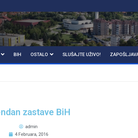
BIH
OSTALO
SLUŠAJTE UŽIVO!
ZAPOŠLJAV
ndan zastave BiH
admin
4 Februara, 2016