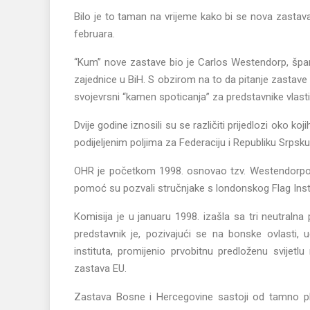
Bilo je to taman na vrijeme kako bi se nova zastava
februara.
“Kum” nove zastave bio je Carlos Westendorp, špan
zajednice u BiH. S obzirom na to da pitanje zastav
svojevrsni “kamen spoticanja” za predstavnike vlasti
Dvije godine iznosili su se različiti prijedlozi oko koj
podijeljenim poljima za Federaciju i Republiku Srpsku i
OHR je početkom 1998. osnovao tzv. Westendorpovu 
pomoć su pozvali stručnjake s londonskog Flag Instit
Komisija je u januaru 1998. izašla sa tri neutralna
predstavnik je, pozivajući se na bonske ovlasti,
instituta, promijenio prvobitnu predloženu svije
zastava EU.
Zastava Bosne i Hercegovine sastoji od tamno pl