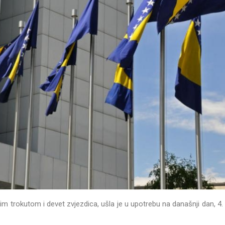
m trokutom i devet zvjezdica, ušla je u upotrebu na današnji dan, 4.