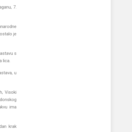
aganu, 7.
đunarodne
ostalo je
 zastavu s
 lica.
astava, u
h, Visoki
ondonskog
akvu ima
dan krak