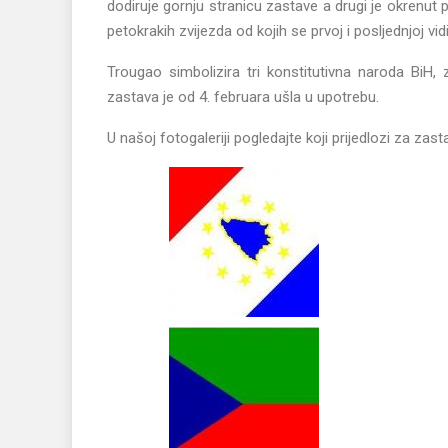
dodiruje gornju stranicu zastave a drugi je okrenut p
petokrakih zvijezda od kojih se prvoj i posljednjoj vi
Trougao simbolizira tri konstitutivna naroda BiH, 
zastava je od 4. februara ušla u upotrebu.
U našoj fotogaleriji pogledajte koji prijedlozi za zast