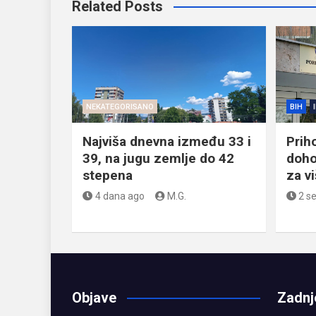
Related Posts
NEKATEGORISANO
BIH
Najviša dnevna između 33 i
Prih
39, na jugu zemlje do 42
doho
stepena
za v
4 dana ago
M.G.
2 s
Objave
Zadnj