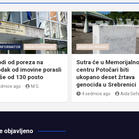
INFORMATOR
NEKATEGORISANO
NEKATEGORISANO
odi od poreza na
Sutra će u Memorijaln
dak od imovine porasli
centru Potočari biti
iše od 130 posto
ukopano deset žrtava
genocida u Srebrenici
edmice ago
M.G.
4 sedmice ago
Aida Sefe
e objavljeno