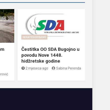
NEKATEGORISANO
om
Čestitka OO SDA Bugojno u
povodu Nove 1448.
hidžretske godine
2 mjeseca ago
Sabina Perenda
rović