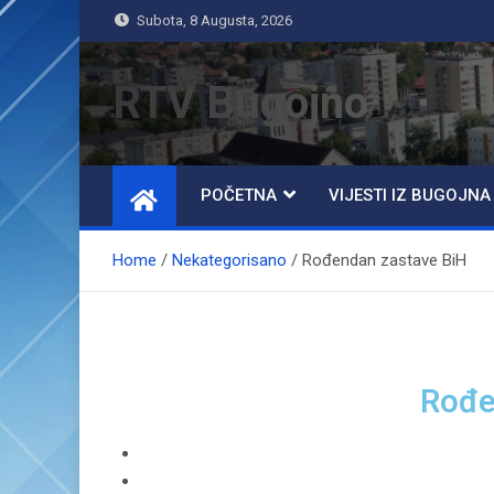
Subota, 8 Augusta, 2026
RTV Bugojno
POČETNA
VIJESTI IZ BUGOJNA
Home
Nekategorisano
Rođendan zastave BiH
Rođe