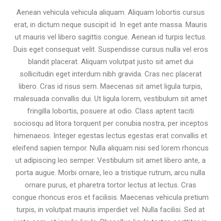
Aenean vehicula vehicula aliquam. Aliquam lobortis cursus
erat, in dictum neque suscipit id. In eget ante massa. Mauris
ut mauris vel libero sagittis congue. Aenean id turpis lectus.
Duis eget consequat velit. Suspendisse cursus nulla vel eros
blandit placerat. Aliquam volutpat justo sit amet dui
sollicitudin eget interdum nibh gravida. Cras nec placerat
libero. Cras id risus sem. Maecenas sit amet ligula turpis,
malesuada convallis dui. Ut ligula lorem, vestibulum sit amet
fringilla lobortis, posuere at odio. Class aptent taciti
sociosqu ad litora torquent per conubia nostra, per inceptos
himenaeos. Integer egestas lectus egestas erat convallis et
eleifend sapien tempor. Nulla aliquam nisi sed lorem rhoncus
ut adipiscing leo semper. Vestibulum sit amet libero ante, a
porta augue. Morbi ornare, leo a tristique rutrum, arcu nulla
ornare purus, et pharetra tortor lectus at lectus. Cras
congue rhoncus eros et facilisis. Maecenas vehicula pretium
turpis, in volutpat mauris imperdiet vel. Nulla facilisi. Sed at