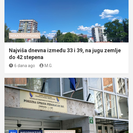
NEKATEGORISANO
Najviša dnevna između 33 i 39, na jugu zemlje
do 42 stepena
6 dana ago
M.G.