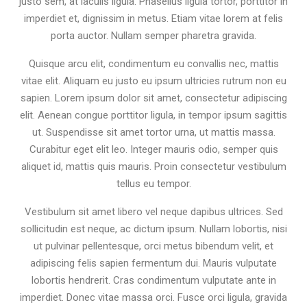
justo sem, at iaculis ligula. Phasellus ligula tortor, porttitor in
imperdiet et, dignissim in metus. Etiam vitae lorem at felis
porta auctor. Nullam semper pharetra gravida.
Quisque arcu elit, condimentum eu convallis nec, mattis
vitae elit. Aliquam eu justo eu ipsum ultricies rutrum non eu
sapien. Lorem ipsum dolor sit amet, consectetur adipiscing
elit. Aenean congue porttitor ligula, in tempor ipsum sagittis
ut. Suspendisse sit amet tortor urna, ut mattis massa.
Curabitur eget elit leo. Integer mauris odio, semper quis
aliquet id, mattis quis mauris. Proin consectetur vestibulum
tellus eu tempor.
Vestibulum sit amet libero vel neque dapibus ultrices. Sed
sollicitudin est neque, ac dictum ipsum. Nullam lobortis, nisi
ut pulvinar pellentesque, orci metus bibendum velit, et
adipiscing felis sapien fermentum dui. Mauris vulputate
lobortis hendrerit. Cras condimentum vulputate ante in
imperdiet. Donec vitae massa orci. Fusce orci ligula, gravida