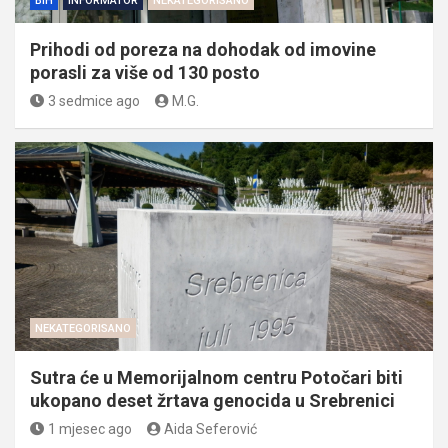
BIH
INFORMATOR
NEKATEGORISANO
Prihodi od poreza na dohodak od imovine
porasli za više od 130 posto
3 sedmice ago
M.G.
NEKATEGORISANO
Sutra će u Memorijalnom centru Potočari biti
ukopano deset žrtava genocida u Srebrenici
1 mjesec ago
Aida Seferović