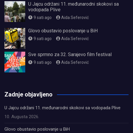
U Jajcu održani 11. međunarodni skokovi sa
vodopada Plive
9 sati ago
Aida Seferović
Glovo obustavio poslovanje u BiH
9 sati ago
Aida Seferović
Sve sprmno za 32. Sarajevo film festival
9 sati ago
Aida Seferović
олимп казино
Zadnje objavljeno
U Jajcu održani 11. međunarodni skokovi sa vodopada Plive
10. Augusta 2026.
Glovo obustavio poslovanje u BiH