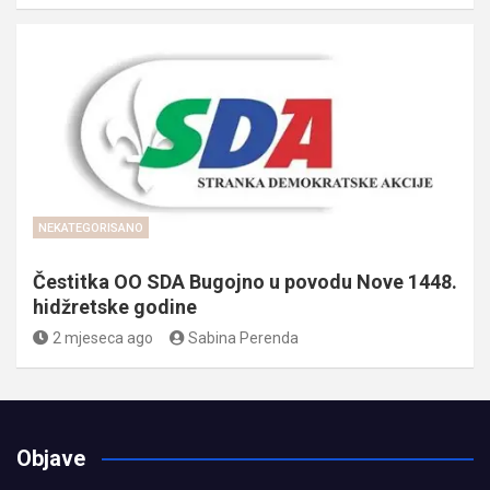
NEKATEGORISANO
Čestitka OO SDA Bugojno u povodu Nove 1448.
hidžretske godine
2 mjeseca ago
Sabina Perenda
Objave