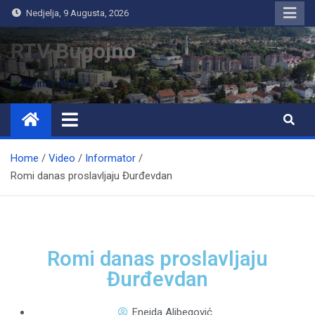
Nedjelja, 9 Augusta, 2026
RTV Bugojno
Home
Video
Informator
Romi danas proslavljaju Đurđevdan
Romi danas proslavljaju
Đurđevdan
Eneida Alibegović