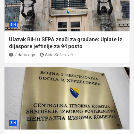
BIH
Ulazak BiH u SEPA znači za građane: Uplate iz
dijaspore jeftinije za 94 posto
2 dana ago
Aida Seferović
BIH