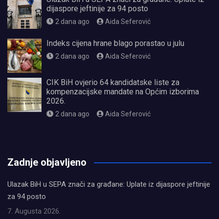
dijaspore jeftinije za 94 posto
2 dana ago
Aida Seferović
Indeks cijena hrane blago porastao u julu
2 dana ago
Aida Seferović
CIK BiH ovjerio 64 kandidatske liste za
kompenzacijske mandate na Općim izborima
2026.
2 dana ago
Aida Seferović
олимп казино
Zadnje objavljeno
Ulazak BiH u SEPA znači za građane: Uplate iz dijaspore jeftinije
za 94 posto
7. Augusta 2026.