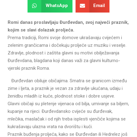
WhatsApp
Email
Romi danas proslavljaju Đurđevdan, svoj najveći praznik,
kojim se slavi dolazak proljeća.
Prema tradiciji, Romi svoje domove ukrašavaju cvijećem i
zelenim grančicama i dočekuju proljeće uz muziku i veselje.
Zdravlje, plodnost i zaštita glavni su motivi obilježavanja
Đurđevdana, blagdana koji danas važi za glavni kulturno-
vjerski praznik Roma.
Đurđevdan obiluje običajima. Smatra se granicom između
zime i ljeta, a praznik je vezan za zdravlje ukućana, udaju i
ženidbu mladih iz kuće, plodnost stoke i dobre usjeve.
Glavni običaji su pletenje vijenaca od bilja, umivanje sa biljem,
kupanje na rijeci. Đurđevdansko cvijeće su đurđevak,
mlečika, maslačak i od njih treba isplesti vjenčiće kojima se
kukrašavaju ulazna vrata na dvorištu i kući.
Praznik buđenja proljeća, kako se Đurđevdan ili Hedrelez još