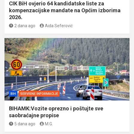
CIK BiH ovjerio 64 kandidatske liste za
kompenzacijske mandate na Općim izborima
2026.
2 dana ago
Aida Seferović
BIH
SERVISNE INFORMACIJE
BIHAMK:Vozite oprezno i poštujte sve
saobraćajne propise
5 dana ago
M.G.