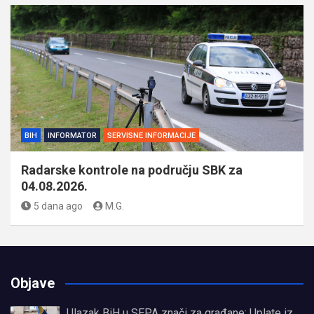
BIH
INFORMATOR
SERVISNE INFORMACIJE
Radarske kontrole na području SBK za
04.08.2026.
5 dana ago
M.G.
Objave
Ulazak BiH u SEPA znači za građane: Uplate iz