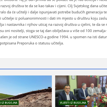
zvoj društva te da se kao takav i cijeni. Cilj Svjetskog dana učitel
lo da će učitelji i dalje ispunjavati potrebe budućih generacija te
 učitelje iz poluanonimnosti i dati im mjesto u društvu koju zasl
elja i nastavnika i njihov uticaj na razvoj društva u cjelini, te da se 
 su oni nositelji, stoga se taj dan obilježava u više od 100 zemalja 
glašen je od strane UNESCO-a godine 1994. u spomen na isti dat
potpisana Preporuka o statusu učitelja.
I IZ BUGOJNA
VIJESTI IZ BUGOJNA