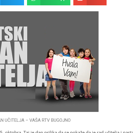
N UČITELJA – VAŠA RTV BUGOJNO
5. oktobra. Taj je dan prilika da se pokaže da je rad učitelja i nas