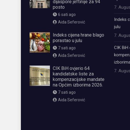
dijaspore jeftinije za 94
posto
7. Augus
6 sati ago
Indeks c
Aida Seferović
julu
Indeks cijena hrane blago
7. Augus
porastao u julu
CIK BiH 
7 sati ago
kompenz
Aida Seferović
izborima
CIK BiH ovjerio 64
7. Augus
kandidatske liste za
kompenzacijske mandate
na Općim izborima 2026.
7 sati ago
Aida Seferović
олимп казино