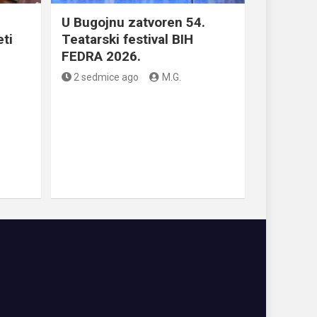
U Bugojnu zatvoren 54.
eti
Teatarski festival BIH
FEDRA 2026.
2 sedmice ago
M.G.