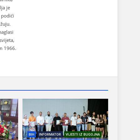
ja je
 podići
užuju.
naglasi
svijeta,
um 1966.
BIH
INFORMATOR
VIJESTI IZ BUGOJNA