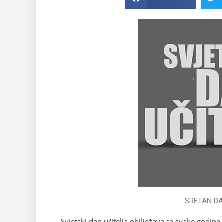
SRETAN DA
Svjetski dan učitelja obilježava se svake godine 