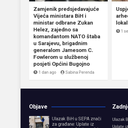
Zamjenik predsjedavajuće
Uspj
Vijeća ministara BiH i
arhe
ministar odbrane Zukan
loka
Helez, zajedno sa
1 s
komandantom NATO štaba
u Sarajevu, brigadnim
generalom Jamesom C.
Fowlerom u službenoj
posjeti Općini Bugojno
1 dan ago
Sabina Perenda
Objave
Zadnj
Ulazak BiH u SEPA znači
Ulazak B
za građane: Uplate iz
Uplate i