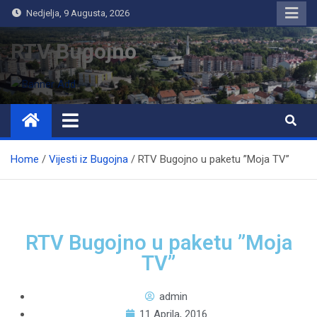
Nedjelja, 9 Augusta, 2026
RTV Bugojno
Home
Vijesti iz Bugojna
RTV Bugojno u paketu ”Moja TV”
RTV Bugojno u paketu ”Moja
TV”
admin
11 Aprila, 2016