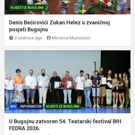
VIJESTI IZ BUGOJNA
Denis Bećirovići Zukan Helez u zvaničnoj
posjeti Bugojnu
2 sedmice ago
Mersima Muminović
BIH
INFORMATOR
VIJESTI IZ BUGOJNA
U Bugojnu zatvoren 54. Teatarski festival BIH
FEDRA 2026.