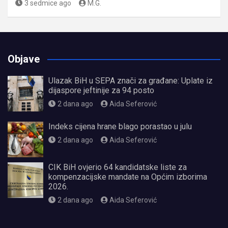
3 sedmice ago
M.G.
Objave
Ulazak BiH u SEPA znači za građane: Uplate iz
dijaspore jeftinije za 94 posto
2 dana ago
Aida Seferović
Indeks cijena hrane blago porastao u julu
2 dana ago
Aida Seferović
CIK BiH ovjerio 64 kandidatske liste za
kompenzacijske mandate na Općim izborima
2026.
2 dana ago
Aida Seferović