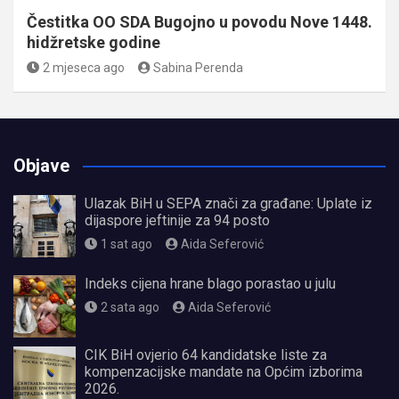
Čestitka OO SDA Bugojno u povodu Nove 1448.
hidžretske godine
2 mjeseca ago
Sabina Perenda
Objave
Ulazak BiH u SEPA znači za građane: Uplate iz
dijaspore jeftinije za 94 posto
1 sat ago
Aida Seferović
Indeks cijena hrane blago porastao u julu
2 sata ago
Aida Seferović
CIK BiH ovjerio 64 kandidatske liste za
kompenzacijske mandate na Općim izborima
2026.