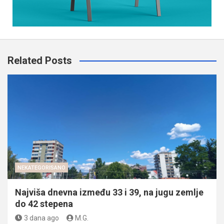
Related Posts
NEKATEGORISANO
Najviša dnevna između 33 i 39, na jugu zemlje
do 42 stepena
3 dana ago
M.G.