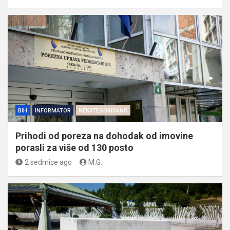
BIH
INFORMATOR
NEKATEGORISANO
Prihodi od poreza na dohodak od imovine
porasli za više od 130 posto
2 sedmice ago
M.G.