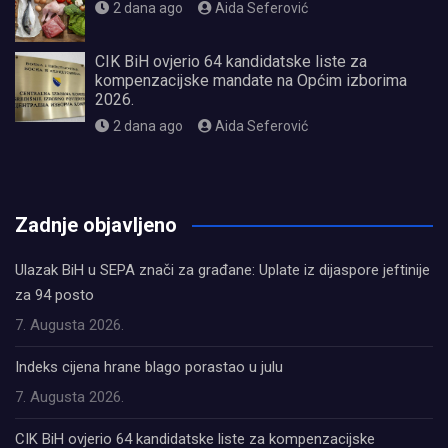
2 dana ago
Aida Seferović
CIK BiH ovjerio 64 kandidatske liste za
kompenzacijske mandate na Općim izborima
2026.
2 dana ago
Aida Seferović
олимп казино
Zadnje objavljeno
Ulazak BiH u SEPA znači za građane: Uplate iz dijaspore jeftinije
za 94 posto
7. Augusta 2026.
Indeks cijena hrane blago porastao u julu
7. Augusta 2026.
CIK BiH ovjerio 64 kandidatske liste za kompenzacijske