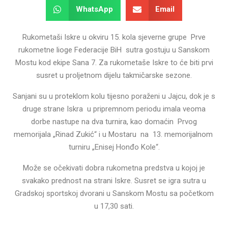
WhatsApp
Email
Rukometaši Iskre u okviru 15. kola sjeverne grupe Prve
rukometne lioge Federacije BiH sutra gostuju u Sanskom
Mostu kod ekipe Sana 7. Za rukometaše Iskre to će biti prvi
susret u proljetnom dijelu takmičarske sezone.
Sanjani su u proteklom kolu tijesno poraženi u Jajcu, dok je s
druge strane Iskra u pripremnom periodu imala veoma
dorbe nastupe na dva turnira, kao domaćin Prvog
memorijala „Rinad Zukić“ i u Mostaru na 13. memorijalnom
turniru „Enisej Honđo Kole“.
Može se očekivati dobra rukometna predstva u kojoj je
svakako prednost na strani Iskre. Susret se igra sutra u
Gradskoj sportskoj dvorani u Sanskom Mostu sa početkom
u 17,30 sati.