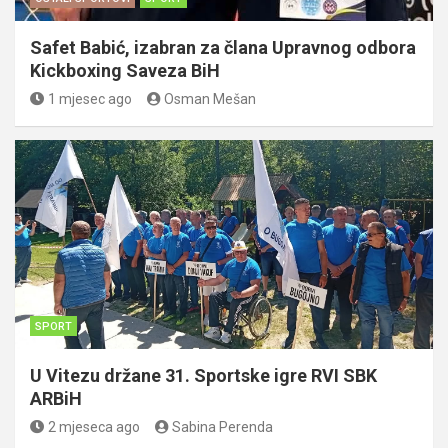
Safet Babić, izabran za člana Upravnog odbora
Kickboxing Saveza BiH
1 mjesec ago
Osman Mešan
SPORT
U Vitezu držane 31. Sportske igre RVI SBK
ARBiH
2 mjeseca ago
Sabina Perenda