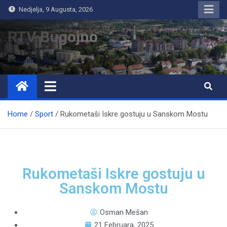
Nedjelja, 9 Augusta, 2026
RTV Bugojno
Home
Sport
Rukometaši Iskre gostuju u Sanskom Mostu
Rukometaši Iskre gostuju u
Sanskom Mostu
Osman Mešan
21 Februara, 2025