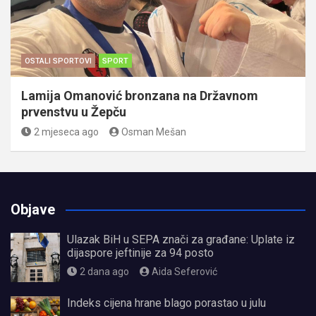
OSTALI SPORTOVI
SPORT
Lamija Omanović bronzana na Državnom
prvenstvu u Žepču
2 mjeseca ago
Osman Mešan
Objave
Ulazak BiH u SEPA znači za građane: Uplate iz
dijaspore jeftinije za 94 posto
2 dana ago
Aida Seferović
Indeks cijena hrane blago porastao u julu