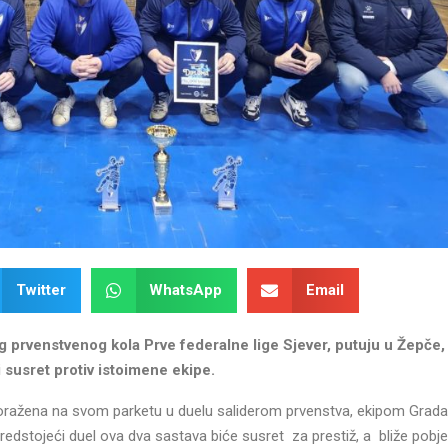
Twitter
WhatsApp
Email
 prvenstvenog kola Prve federalne lige Sjever, putuju u Žepče,
i susret protiv istoimene ekipe.
poražena na svom parketu u duelu saliderom prvenstva, ekipom Grad
redstojeći duel ova dva sastava biće susret za prestiž, a bliže pobje