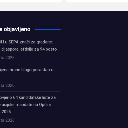
e objavljeno
iH u SEPA znači za građane:
z dijaspore jeftinije za 94 posto
ta 2026.
ijena hrane blago porastao u
ta 2026.
ovjerio 64 kandidatske liste za
acijske mandate na Općim
 2026.
ta 2026.