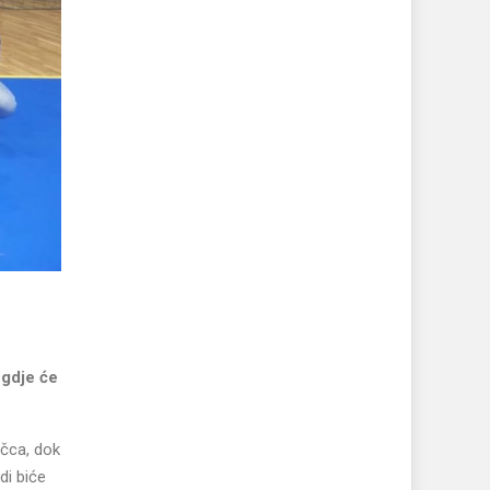
 gdje će
ačca, dok
di biće