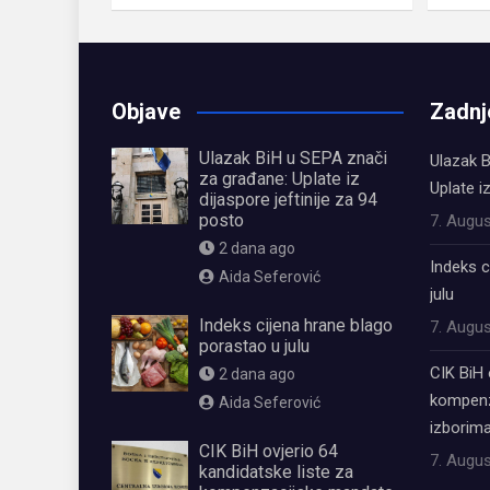
Objave
Zadnj
Ulazak BiH u SEPA znači
Ulazak B
za građane: Uplate iz
Uplate i
dijaspore jeftinije za 94
posto
7. Augus
2 dana ago
Indeks c
Aida Seferović
julu
Indeks cijena hrane blago
7. Augus
porastao u julu
CIK BiH 
2 dana ago
kompenz
Aida Seferović
izborima
CIK BiH ovjerio 64
7. Augus
kandidatske liste za