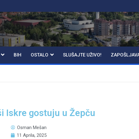
BIH
OSTALO
SLUŠAJTE UŽIVO!
ZAPOŠLJAV
 Iskre gostuju u Žepču
Osman Mešan
11 Aprila, 2025