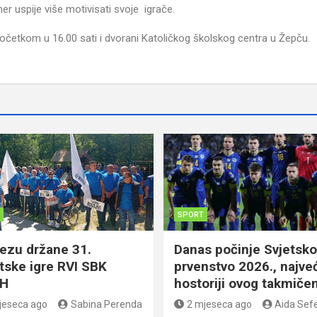
ener uspije više motivisati svoje igrače.
početkom u 16.00 sati i dvorani Katoličkog školskog centra u Žepču.
SPORT
tezu držane 31.
Danas počinje Svjetsko
tske igre RVI SBK
prvenstvo 2026., najve
iH
hostoriji ovog takmičen
jeseca ago
Sabina Perenda
2 mjeseca ago
Aida Sefe