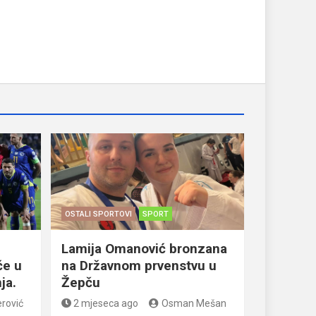
OSTALI SPORTOVI
SPORT
Lamija Omanović bronzana
će u
na Državnom prvenstvu u
ja.
Žepču
rović
2 mjeseca ago
Osman Mešan