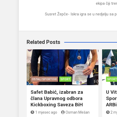
ekipa čiji tr
Susret Žepče- Iskra igra se u nedjelju sa 
Related Posts
OSTALI SPORTOVI
SPORT
SPORT
Safet Babić, izabran za
U Vi
člana Upravnog odbora
Spor
Kickboxing Saveza BiH
ARB
1 mjesec ago
Osman Mešan
2 m