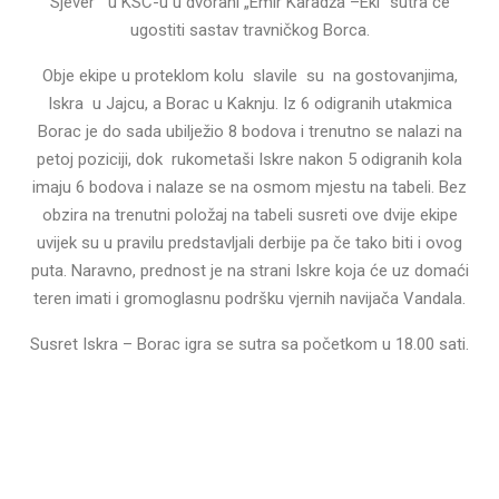
Sjever u KSC-u u dvorani „Emir Karadža –Eki“ sutra će
ugostiti sastav travničkog Borca.
Obje ekipe u proteklom kolu slavile su na gostovanjima,
Iskra u Jajcu, a Borac u Kaknju. Iz 6 odigranih utakmica
Borac je do sada ubilježio 8 bodova i trenutno se nalazi na
petoj poziciji, dok rukometaši Iskre nakon 5 odigranih kola
imaju 6 bodova i nalaze se na osmom mjestu na tabeli. Bez
obzira na trenutni položaj na tabeli susreti ove dvije ekipe
uvijek su u pravilu predstavljali derbije pa če tako biti i ovog
puta. Naravno, prednost je na strani Iskre koja će uz domaći
teren imati i gromoglasnu podršku vjernih navijača Vandala.
Susret Iskra – Borac igra se sutra sa početkom u 18.00 sati.