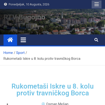
Ponedjeljak, 10 Augusta, 2026
RTV Bugojno
Home
Sport
Rukometaši Iskre u 8. kolu protiv travničkog Borca
Rukometaši Iskre u 8. kolu
protiv travničkog Borca
Osman Mešan