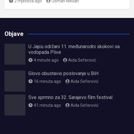
2 mjeseca ago
Osman Mešan
Objave
U Jajcu održani 11. međunarodni skokovi sa
vodopada Plive
4 minute ago
Aida Seferović
Glovo obustavio poslovanje u BiH
16 minuta ago
Aida Seferović
Sve sprmno za 32. Sarajevo film festival
41 minuta ago
Aida Seferović
олимп казино