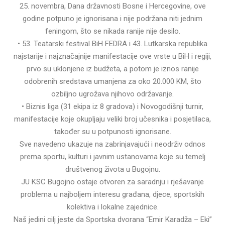
25. novembra, Dana državnosti Bosne i Hercegovine, ove
godine potpuno je ignorisana i nije podržana niti jednim
feningom, što se nikada ranije nije desilo.
• 53. Teatarski festival BiH FEDRA i 43. Lutkarska republika
najstarije i najznačajnije manifestacije ove vrste u BiH i regiji,
prvo su uklonjene iz budžeta, a potom je iznos ranije
odobrenih sredstava umanjena za oko 20.000 KM, što
ozbiljno ugrožava njihovo održavanje.
• Biznis liga (31 ekipa iz 8 gradova) i Novogodišnji turnir,
manifestacije koje okupljaju veliki broj učesnika i posjetilaca,
također su u potpunosti ignorisane.
Sve navedeno ukazuje na zabrinjavajući i neodrživ odnos
prema sportu, kulturi i javnim ustanovama koje su temelj
društvenog života u Bugojnu.
JU KSC Bugojno ostaje otvoren za saradnju i rješavanje
problema u najboljem interesu građana, djece, sportskih
kolektiva i lokalne zajednice.
Naš jedini cilj jeste da Sportska dvorana “Emir Karadža – Eki”