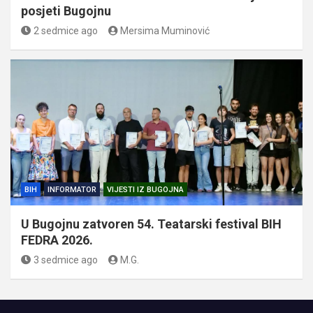
posjeti Bugojnu
2 sedmice ago
Mersima Muminović
BIH
INFORMATOR
VIJESTI IZ BUGOJNA
U Bugojnu zatvoren 54. Teatarski festival BIH
FEDRA 2026.
3 sedmice ago
M.G.