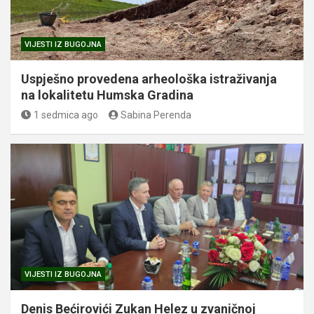
VIJESTI IZ BUGOJNA
Uspješno provedena arheološka istraživanja
na lokalitetu Humska Gradina
1 sedmica ago
Sabina Perenda
VIJESTI IZ BUGOJNA
Denis Bećirovići Zukan Helez u zvaničnoj