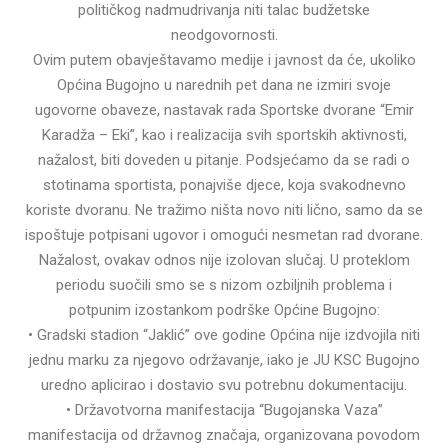
političkog nadmudrivanja niti talac budžetske
neodgovornosti.
Ovim putem obavještavamo medije i javnost da će, ukoliko
Općina Bugojno u narednih pet dana ne izmiri svoje
ugovorne obaveze, nastavak rada Sportske dvorane “Emir
Karadža – Eki”, kao i realizacija svih sportskih aktivnosti,
nažalost, biti doveden u pitanje. Podsjećamo da se radi o
stotinama sportista, ponajviše djece, koja svakodnevno
koriste dvoranu. Ne tražimo ništa novo niti lično, samo da se
ispoštuje potpisani ugovor i omogući nesmetan rad dvorane.
Nažalost, ovakav odnos nije izolovan slučaj. U proteklom
periodu suočili smo se s nizom ozbiljnih problema i
potpunim izostankom podrške Općine Bugojno:
• Gradski stadion “Jaklić” ove godine Općina nije izdvojila niti
jednu marku za njegovo održavanje, iako je JU KSC Bugojno
uredno aplicirao i dostavio svu potrebnu dokumentaciju.
• Državotvorna manifestacija “Bugojanska Vaza”
manifestacija od državnog značaja, organizovana povodom