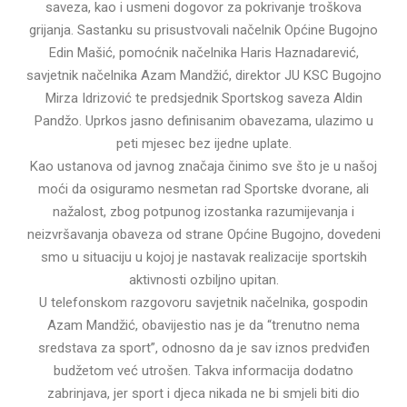
saveza, kao i usmeni dogovor za pokrivanje troškova
grijanja. Sastanku su prisustvovali načelnik Općine Bugojno
Edin Mašić, pomoćnik načelnika Haris Haznadarević,
savjetnik načelnika Azam Mandžić, direktor JU KSC Bugojno
Mirza Idrizović te predsjednik Sportskog saveza Aldin
Pandžo. Uprkos jasno definisanim obavezama, ulazimo u
peti mjesec bez ijedne uplate.
Kao ustanova od javnog značaja činimo sve što je u našoj
moći da osiguramo nesmetan rad Sportske dvorane, ali
nažalost, zbog potpunog izostanka razumijevanja i
neizvršavanja obaveza od strane Općine Bugojno, dovedeni
smo u situaciju u kojoj je nastavak realizacije sportskih
aktivnosti ozbiljno upitan.
U telefonskom razgovoru savjetnik načelnika, gospodin
Azam Mandžić, obavijestio nas je da “trenutno nema
sredstava za sport”, odnosno da je sav iznos predviđen
budžetom već utrošen. Takva informacija dodatno
zabrinjava, jer sport i djeca nikada ne bi smjeli biti dio