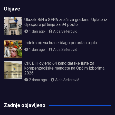
Objave
Ulazak BiH u SEPA znači za građane: Uplate iz
dijaspore jeftinije za 94 posto
1 dan ago
Aida Seferović
Indeks cijena hrane blago porastao u julu
1 dan ago
Aida Seferović
CIK BiH ovjerio 64 kandidatske liste za
kompenzacijske mandate na Općim izborima
2026.
2 dana ago
Aida Seferović
олимп казино
Zadnje objavljeno