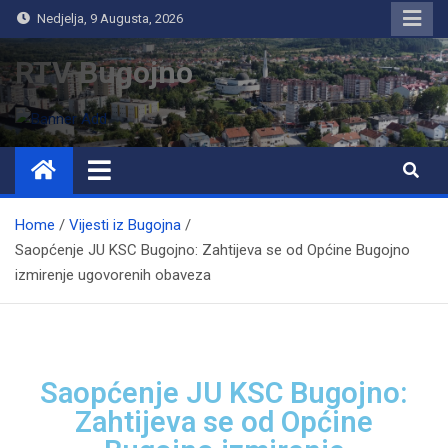
Nedjelja, 9 Augusta, 2026
RTV Bugojno
Home
Vijesti iz Bugojna
Saopćenje JU KSC Bugojno: Zahtijeva se od Općine Bugojno
izmirenje ugovorenih obaveza
Saopćenje JU KSC Bugojno:
Zahtijeva se od Općine