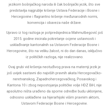
jezikom bošnjačkog naroda ili čak bošnjački jezik, što sve
predstavlja najgrublje kršenje Ustava Federacije i Bosne i
Hercegovine i flagrantno kršenje međunarodnih normi,
konvencija i obaveza naše države.
Upravo iz tog razloga je potpredsjednica Mahmutbegović još
2015. godine inicirala pokretanje ocjene ustavnosti i
usklađivanje kantonalnih sa Ustavom Federacije Bosne i
Hercegovine, što na veliku žalost, ni do dan danas, isključivo
iz političkih razloga, nije realizovano.
Ovaj grubi vid kršenja neotuđivog prava na maternji jezik je
još uvijek sastavni dio najviših pravnih akata Hercegovačko-
neretvanskog, Zapadnohercegovačkog, Posavskog i
Kantona 10 i zbog nepostojanja političke volje HDZ BiH, nije
apsolutno ništa urađeno da sporne odredbe budu uklonjene,
odnosno usklađene sa hijerarhijski višim pravnim aktom,
Ustavom Federacije Bosne i Hercegovine.