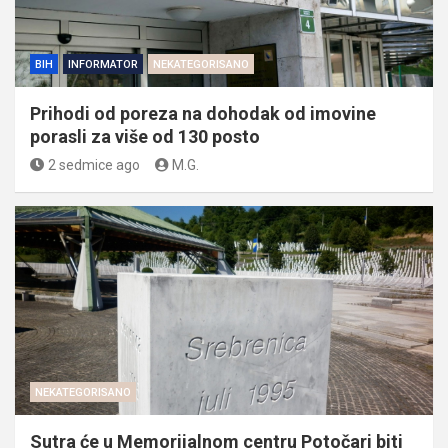
BIH
INFORMATOR
NEKATEGORISANO
Prihodi od poreza na dohodak od imovine
porasli za više od 130 posto
2 sedmice ago
M.G.
NEKATEGORISANO
Sutra će u Memorijalnom centru Potočari biti