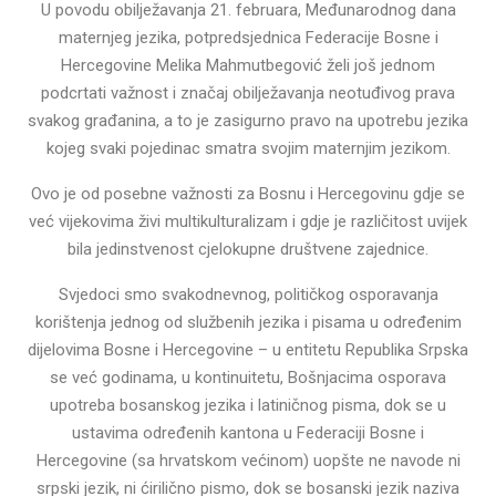
U povodu obilježavanja 21. februara, Međunarodnog dana
maternjeg jezika, potpredsjednica Federacije Bosne i
Hercegovine Melika Mahmutbegović želi još jednom
podcrtati važnost i značaj obilježavanja neotuđivog prava
svakog građanina, a to je zasigurno pravo na upotrebu jezika
kojeg svaki pojedinac smatra svojim maternjim jezikom.
Ovo je od posebne važnosti za Bosnu i Hercegovinu gdje se
već vijekovima živi multikulturalizam i gdje je različitost uvijek
bila jedinstvenost cjelokupne društvene zajednice.
Svjedoci smo svakodnevnog, političkog osporavanja
korištenja jednog od službenih jezika i pisama u određenim
dijelovima Bosne i Hercegovine – u entitetu Republika Srpska
se već godinama, u kontinuitetu, Bošnjacima osporava
upotreba bosanskog jezika i latiničnog pisma, dok se u
ustavima određenih kantona u Federaciji Bosne i
Hercegovine (sa hrvatskom većinom) uopšte ne navode ni
srpski jezik, ni ćirilično pismo, dok se bosanski jezik naziva