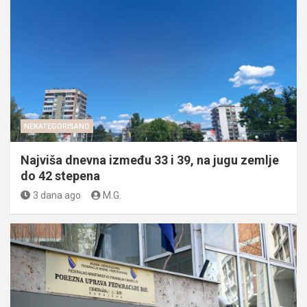
NEKATEGORISANO
Najviša dnevna između 33 i 39, na jugu zemlje
do 42 stepena
3 dana ago
M.G.