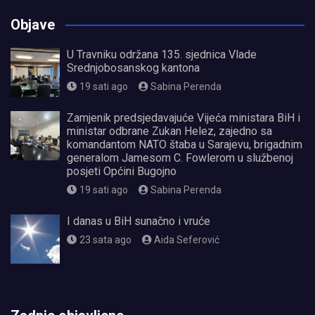
Objave
U Travniku održana 135. sjednica Vlade
Srednjobosanskog kantona
19 sati ago
Sabina Perenda
Zamjenik predsjedavajuće Vijeća ministara BiH i
ministar odbrane Zukan Helez, zajedno sa
komandantom NATO štaba u Sarajevu, brigadnim
generalom Jamesom C. Fowlerom u službenoj
posjeti Općini Bugojno
19 sati ago
Sabina Perenda
I danas u BiH sunačno i vruće
23 sata ago
Aida Seferović
олимп казино