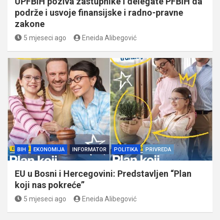
UPFBiH poziva zastupnike i delegate PFBiH da
podrže i usvoje finansijske i radno-pravne
zakone
5 mjeseci ago
Eneida Alibegović
BIH
EKONOMIJA
INFORMATOR
POLITIKA
PRIVREDA
EU u Bosni i Hercegovini: Predstavljen “Plan
koji nas pokreće”
5 mjeseci ago
Eneida Alibegović