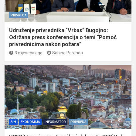
PRIVREDA
Udruženje privrednika “Vrbas” Bugojno:
Održana press konferencija o temi “Pomoć
privrednicima nakon požara”
3 mjeseca ago
Sabina Perenda
BIH
EKONOMIJA
INFORMATOR
PRIVREDA