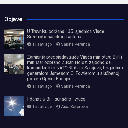
Objave
U Travniku održana 135. sjednica Vlade
Srednjobosanskog kantona
11 sati ago
Sabina Perenda
Zamjenik predsjedavajuće Vijeća ministara BiH i
ministar odbrane Zukan Helez, zajedno sa
komandantom NATO štaba u Sarajevu, brigadnim
generalom Jamesom C. Fowlerom u službenoj
posjeti Općini Bugojno
11 sati ago
Sabina Perenda
I danas u BiH sunačno i vruće
15 sati ago
Aida Seferović