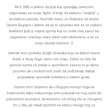
Mi iz SBB-a želimo da ljudi koji upravljaju savezom
odgovaraju za svoja “djela” ili bolje da kažemo “nedjela” u
proteklom periodu. Sportski savez se finansira od strane
Općine Bugojno i želimo da se to obustavi dok se ne izaberu
kvalitetni ljudi iz svijeta sporta koji će voditi ovaj savez ka
uspjesima i vraćanju stare slave svim klubovima, a ne za
svoje vlastite interese. O
čekivali smo podršku drugih stranaka koju na žalost nismo
dobili, a zbog čega, samo oni znaju. Zašto ne žele da
javnost sazna za stanje u sportskom savezu to je njima
poznato ali u budućnosti znači da podržavaju daljnje
propadanje sportskih kolektiva u našem gradu.
Svjesni smo činjenice da u Bugojnu mnogo toga ne
funkcioniše kako treba,stoga smo pokušali na ovaj način da
pokrenemo promjene, da krenemo od nečeg što je mnogima
trn u oku, jer mladi sportisti se odriču mnogo tog za