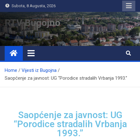
Subota, 8 Augusta, 2026
RTV Bugojno
Home
Vijesti iz Bugojna
Saopćenje za javnost: UG “Porodice stradalih Vrbanja 1993.”
Saopćenje za javnost: UG
“Porodice stradalih Vrbanja
1993.”