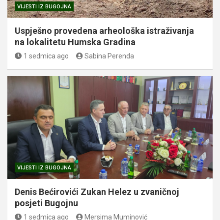
VIJESTI IZ BUGOJNA
Uspješno provedena arheološka istraživanja
na lokalitetu Humska Gradina
1 sedmica ago
Sabina Perenda
VIJESTI IZ BUGOJNA
Denis Bećirovići Zukan Helez u zvaničnoj
posjeti Bugojnu
1 sedmica ago
Mersima Muminović