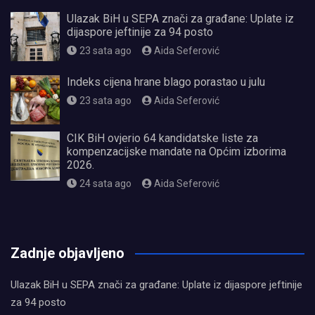
Ulazak BiH u SEPA znači za građane: Uplate iz
dijaspore jeftinije za 94 posto
23 sata ago
Aida Seferović
Indeks cijena hrane blago porastao u julu
23 sata ago
Aida Seferović
CIK BiH ovjerio 64 kandidatske liste za
kompenzacijske mandate na Općim izborima
2026.
24 sata ago
Aida Seferović
олимп казино
Zadnje objavljeno
Ulazak BiH u SEPA znači za građane: Uplate iz dijaspore jeftinije
za 94 posto