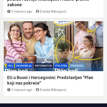
zakone
5 mjeseci ago
Eneida Alibegović
BIH
EKONOMIJA
INFORMATOR
POLITIKA
PRIVREDA
EU u Bosni i Hercegovini: Predstavljen “Plan
koji nas pokreće”
5 mjeseci ago
Eneida Alibegović