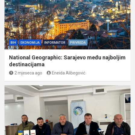
BIH
EKONOMIJA
INFORMATOR
PRIVREDA
National Geographic: Sarajevo među najboljim
destinacijama
2 mjeseca ago
Eneida Alibegović