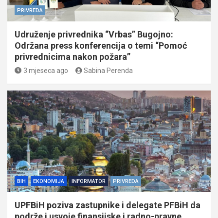
PRIVREDA
Udruženje privrednika “Vrbas” Bugojno:
Održana press konferencija o temi “Pomoć
privrednicima nakon požara”
3 mjeseca ago
Sabina Perenda
BIH
EKONOMIJA
INFORMATOR
PRIVREDA
UPFBiH poziva zastupnike i delegate PFBiH da
podrže i usvoje finansijske i radno-pravne