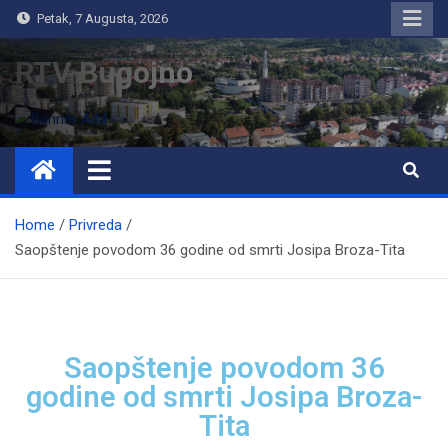
Petak, 7 Augusta, 2026
RTV Bugojno
Home
Privreda
Saopštenje povodom 36 godine od smrti Josipa Broza-Tita
Saopštenje povodom 36
godine od smrti Josipa Broza-
Tita