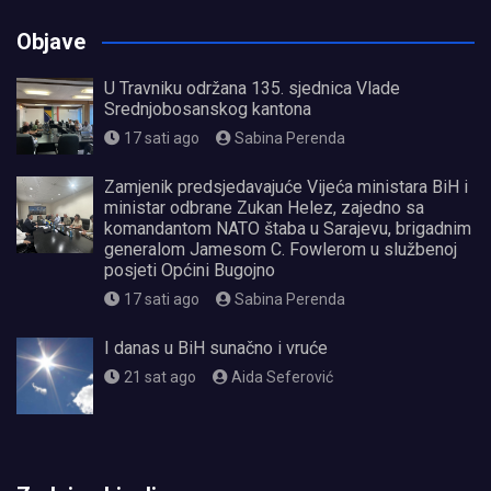
Objave
U Travniku održana 135. sjednica Vlade
Srednjobosanskog kantona
17 sati ago
Sabina Perenda
Zamjenik predsjedavajuće Vijeća ministara BiH i
ministar odbrane Zukan Helez, zajedno sa
komandantom NATO štaba u Sarajevu, brigadnim
generalom Jamesom C. Fowlerom u službenoj
posjeti Općini Bugojno
17 sati ago
Sabina Perenda
I danas u BiH sunačno i vruće
21 sat ago
Aida Seferović
олимп казино