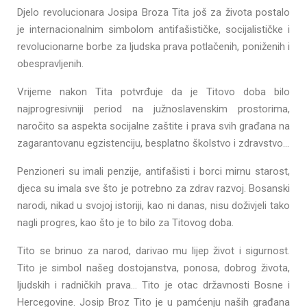
Djelo revolucionara Josipa Broza Tita još za života postalo
je internacionalnim simbolom antifašističke, socijalističke i
revolucionarne borbe za ljudska prava potlačenih, poniženih i
obespravljenih.
Vrijeme nakon Tita potvrđuje da je Titovo doba bilo
najprogresivniji period na južnoslavenskim prostorima,
naročito sa aspekta socijalne zaštite i prava svih građana na
zagarantovanu egzistenciju, besplatno školstvo i zdravstvo…
Penzioneri su imali penzije, antifašisti i borci mirnu starost,
djeca su imala sve što je potrebno za zdrav razvoj. Bosanski
narodi, nikad u svojoj istoriji, kao ni danas, nisu doživjeli tako
nagli progres, kao što je to bilo za Titovog doba.
Tito se brinuo za narod, darivao mu lijep život i sigurnost.
Tito je simbol našeg dostojanstva, ponosa, dobrog života,
ljudskih i radničkih prava… Tito je otac državnosti Bosne i
Hercegovine. Josip Broz Tito je u pamćenju naših građana