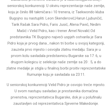
seniorskoj konkurenciji. U okviru reprezentacije naše zemlje,
koju je činilo 88 takmičara i 10 trenera, iz Taekwondo kluba
Bugojno su nastupliti: Leon Skenderović,Harun Ljubunčić,
Tarik Rašak Sara Pidro, Faris Jusić, Alena Pavić, Nedim
Mašić i Velid Pidro, kao i trener Amel Novalić.Od
predstavnika TK Bugojno najveći uspjeh ostvarila je Sara
Pidro koja je prvog dana , nakon tri borbe u svojoj kategoriji,
zauzela prvo mjesto i osvojila zlatnu medalju. Sara je u
prvom kolu savladala predstavnicu Bugarske sa 17: 6, u
drugom kolegicu iz selekcije naše zemlje sa 20 : 5, a do
zlatne medalje je stigla u finalnoj borbi proitiv reprezentativke
Rumunije koju je savladala sa 23:11.
U seniorskoj konkurenciji Velid Pidro je osvojio treće mjesto.
U svom nastupu savladao je prestavnika domaćina
prvenstva, reprezentativca Bugarske, dok je u polufinalu
zaustavljen od reprezentativca Sjeverne Makedonije.