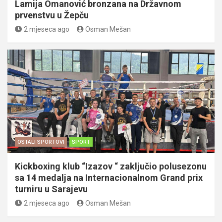
Lamija Omanović bronzana na Državnom
prvenstvu u Žepču
2 mjeseca ago
Osman Mešan
OSTALI SPORTOVI
SPORT
Kickboxing klub “Izazov “ zaključio polusezonu
sa 14 medalja na Internacionalnom Grand prix
turniru u Sarajevu
2 mjeseca ago
Osman Mešan