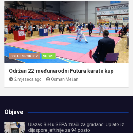
OSTALI SPORTOVI
SPORT
Održan 22-međunarodni Futura karate kup
2 mjeseca ago
Osman Mešan
Objave
Ulazak BiH u SEPA znači za građane: Uplate iz
dijaspore jeftinije za 94 posto