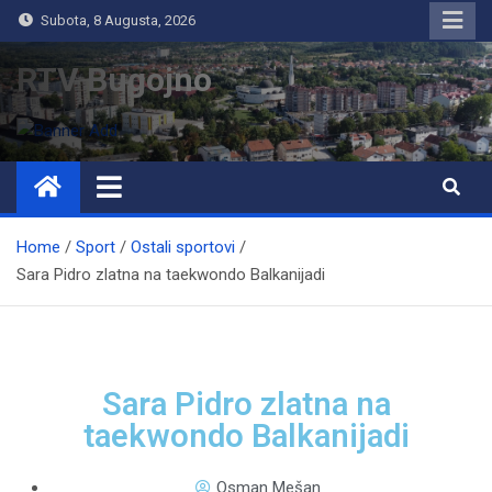
Subota, 8 Augusta, 2026
RTV Bugojno
Home
Sport
Ostali sportovi
Sara Pidro zlatna na taekwondo Balkanijadi
Sara Pidro zlatna na
taekwondo Balkanijadi
Osman Mešan