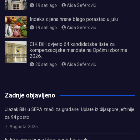
19 sati ago
Aida Seferović
Indeks cijena hrane blago porastao u julu
19 sati ago
Aida Seferović
CIK BiH ovjerio 64 kandidatske liste za
kompenzacijske mandate na Općim izborima
2026.
20 sati ago
Aida Seferović
олимп казино
Zadnje objavljeno
Ulazak BiH u SEPA znači za građane: Uplate iz dijaspore jeftinije
za 94 posto
7. Augusta 2026.
Indeks cijena hrane blago porastao u julu