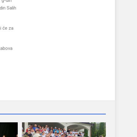
 g-din
in Salih
i će za
štabova