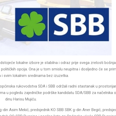
stojeće lokalne izbore je stabilna i odraz prije svega zrelosti bošnj
političkih opcija. Ona je u tom smislu neupitna i dosljedno će se primj
 i svim lokalnim sredinama bez izuzetka.
 općinska rukovodstva SDA i SBB održali radni stastanak u prostori
tima u pogledu zajedničke podrške kandidatu SDA/SBB za načelnika o
dinu Harisu Mujiću.
g-din Asim Mekić, predsjednik KO SBB SBK g-din Aner Begić, predsj