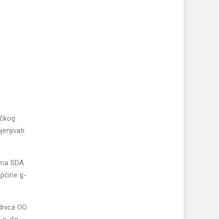
ačkog
enjivati
jama SDA
pćine g-
ednica OO