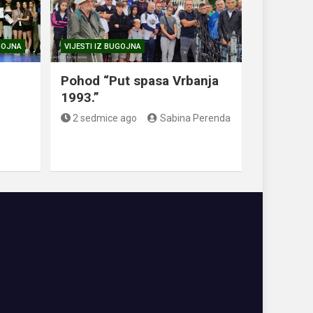
UGOJNA
VIJESTI IZ BUGOJNA
.
Pohod “Put spasa Vrbanja
1993.”
2 sedmice ago
Sabina Perenda