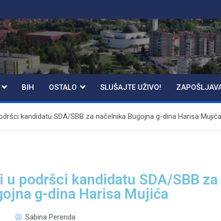
BIH
OSTALO
SLUŠAJTE UŽIVO!
ZAPOŠLJAV
podršci kandidatu SDA/SBB za načelnika Bugojna g-dina Harisa Mujić
i u podršci kandidatu SDA/SBB za
ojna g-dina Harisa Mujića
Sabina Perenda