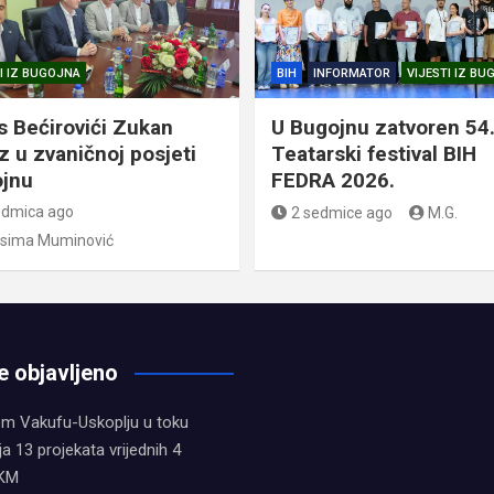
I IZ BUGOJNA
BIH
INFORMATOR
VIJESTI IZ B
s Bećirovići Zukan
U Bugojnu zatvoren 54
z u zvaničnoj posjeti
Teatarski festival BIH
jnu
FEDRA 2026.
edmica ago
2 sedmice ago
M.G.
sima Muminović
e objavljeno
em Vakufu-Uskoplju u toku
ja 13 projekata vrijednih 4
 KM