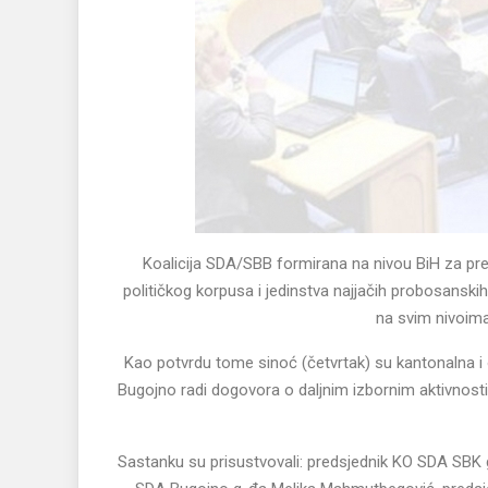
Koalicija SDA/SBB formirana na nivou BiH za pred
političkog korpusa i jedinstva najjačih probosanskih 
na svim nivoima
Kao potvrdu tome sinoć (četvrtak) su kantonalna i
Bugojno radi dogovora o daljnim izbornim aktivnos
Sastanku su prisustvovali: predsjednik KO SDA SBK 