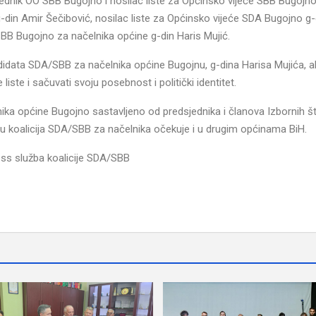
nik OO SBB Bugojno i nosilac liste za Općinsko vijeće SBB Bugojno
din Amir Šečibović, nosilac liste za Općinsko vijeće SDA Bugojno g-d
BB Bugojno za načelnika općine g-din Haris Mujić.
didata SDA/SBB za načelnika općine Bugojnu, g-dina Harisa Mujića, al
liste i sačuvati svoju posebnost i politički identitet.
lnika općine Bugojno sastavljeno od predsjednika i članova Izbornih 
ju koalicija SDA/SBB za načelnika očekuje i u drugim općinama BiH.
ss služba koalicije SDA/SBB