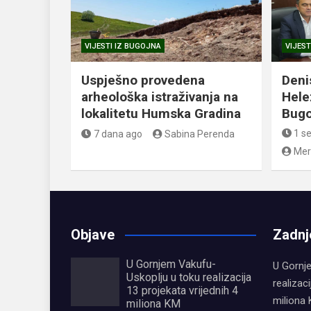
VIJESTI IZ BUGOJNA
VIJEST
Uspješno provedena
Deni
arheološka istraživanja na
Hele
lokalitetu Humska Gradina
Bugo
1 s
7 dana ago
Sabina Perenda
Mer
Objave
Zadnj
U Gornjem Vakufu-
U Gornj
Uskoplju u toku realizacija
realizaci
13 projekata vrijednih 4
miliona
miliona KM