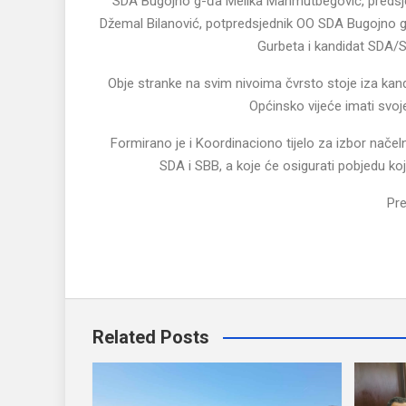
SDA Bugojno g-đa Melika Mahmutbegović, predsjed
Džemal Bilanović, potpredsjednik OO SDA Bugojno g-
Gurbeta i kandidat SDA/S
Obje stranke na svim nivoima čvrsto stoje iza kan
Općinsko vijeće imati svoje 
Formirano je i Koordinaciono tijelo za izbor nače
SDA i SBB, a koje će osigurati pobjedu ko
Pre
Related Posts