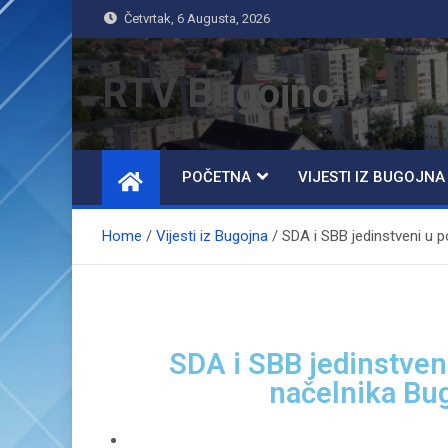
Četvrtak, 6 Augusta, 2026
RTV Bugojno
POČETNA
VIJESTI IZ BUGOJNA
Home
Vijesti iz Bugojna
SDA i SBB jedinstveni u 
SDA i SBB jedinstven
načelnika Bug