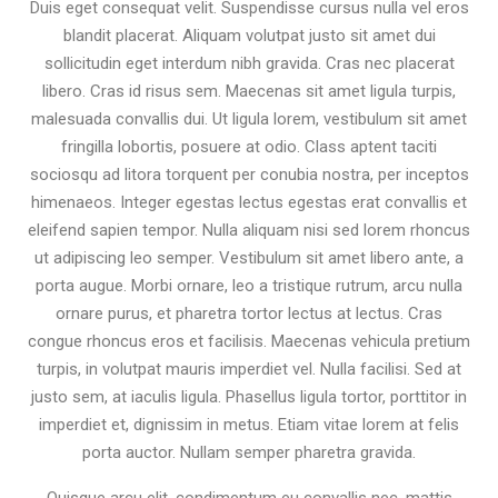
Duis eget consequat velit. Suspendisse cursus nulla vel eros
blandit placerat. Aliquam volutpat justo sit amet dui
sollicitudin eget interdum nibh gravida. Cras nec placerat
libero. Cras id risus sem. Maecenas sit amet ligula turpis,
malesuada convallis dui. Ut ligula lorem, vestibulum sit amet
fringilla lobortis, posuere at odio. Class aptent taciti
sociosqu ad litora torquent per conubia nostra, per inceptos
himenaeos. Integer egestas lectus egestas erat convallis et
eleifend sapien tempor. Nulla aliquam nisi sed lorem rhoncus
ut adipiscing leo semper. Vestibulum sit amet libero ante, a
porta augue. Morbi ornare, leo a tristique rutrum, arcu nulla
ornare purus, et pharetra tortor lectus at lectus. Cras
congue rhoncus eros et facilisis. Maecenas vehicula pretium
turpis, in volutpat mauris imperdiet vel. Nulla facilisi. Sed at
justo sem, at iaculis ligula. Phasellus ligula tortor, porttitor in
imperdiet et, dignissim in metus. Etiam vitae lorem at felis
porta auctor. Nullam semper pharetra gravida.