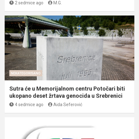
2 sedmice ago
M.G.
NEKATEGORISANO
Sutra će u Memorijalnom centru Potočari biti
ukopano deset žrtava genocida u Srebrenici
4 sedmice ago
Aida Seferović