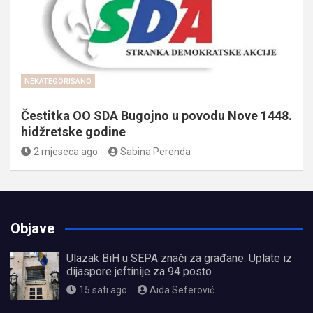
NEKATEGORISANO
Čestitka OO SDA Bugojno u povodu Nove 1448.
hidžretske godine
2 mjeseca ago
Sabina Perenda
Objave
Ulazak BiH u SEPA znači za građane: Uplate iz
dijaspore jeftinije za 94 posto
15 sati ago
Aida Seferović