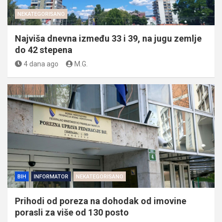
NEKATEGORISANO
Najviša dnevna između 33 i 39, na jugu zemlje
do 42 stepena
4 dana ago
M.G.
BIH
INFORMATOR
NEKATEGORISANO
Prihodi od poreza na dohodak od imovine
porasli za više od 130 posto