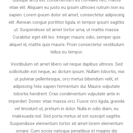
Quisque arcu elit, condimentum eu convallis nec, mattis
vitae elit. Aliquam eu justo eu ipsum ultricies rutrum non eu
sapien. Lorem ipsum dolor sit amet, consectetur adipiscing
elit. Aenean congue porttitor ligula, in tempor ipsum sagittis
ut. Suspendisse sit amet tortor urna, ut mattis massa.
Curabitur eget elit leo. Integer mauris odio, semper quis
aliquet id, mattis quis mauris. Proin consectetur vestibulum
tellus eu tempor.
Vestibulum sit amet libero vel neque dapibus ultrices. Sed
sollicitudin est neque, ac dictum ipsum. Nullam lobortis, nisi
ut pulvinar pellentesque, orci metus bibendum velit, et
adipiscing felis sapien fermentum dui. Mauris vulputate
lobortis hendrerit. Cras condimentum vulputate ante in
imperdiet. Donec vitae massa orci. Fusce orci ligula, gravida
vel tincidunt ut, pretium in dolor. Nulla in odio diam, eu
malesuada nisl. Sed porta metus at est suscipit sagittis.
Suspendisse elementum tortor sit amet lorem elementum
ornare. Cum sociis natoque penatibus et magnis dis