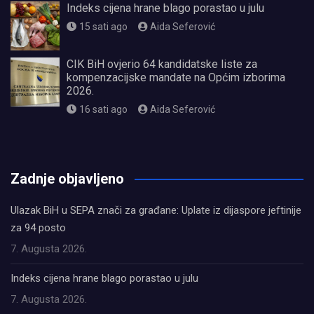
Indeks cijena hrane blago porastao u julu
15 sati ago
Aida Seferović
CIK BiH ovjerio 64 kandidatske liste za
kompenzacijske mandate na Općim izborima
2026.
16 sati ago
Aida Seferović
олимп казино
Zadnje objavljeno
Ulazak BiH u SEPA znači za građane: Uplate iz dijaspore jeftinije
za 94 posto
7. Augusta 2026.
Indeks cijena hrane blago porastao u julu
7. Augusta 2026.